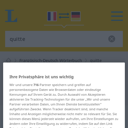
Französisch-Deutsch Wörterbuch
quitte
Französisch-Deutsch Übersetzung
Ihre Privatsphäre ist uns wichtig
für "quitte"
Wir und unsere
716
-Partner speichern und greifen auf
personenbezogene Daten wie Browserdaten oder eindeutige
"quitte" Deutsch Übersetzung
Kennungen auf Ihrem Gerät zu. Durch Auswahl von Akzeptieren
aktivieren Sie Tracking-Technologien für die unter „Wir und unsere
Partner verarbeiten Daten, um Ihnen Dienste bereitzustellen“
aufgeführten Zwecke. Wenn Tracker deaktiviert sind, sind manche
„quitte“
: adjectif (qualificatif)
Inhalte und Anzeigen möglicherweise nicht mehr so relevant für Sie. Sie
können dieses Menü jederzeit wieder aufrufen, um Ihre Einstellungen zu
ändern oder Ihre Einwilligung zu widerrufen, indem Sie auf den Link
quitte
[kit]
adj