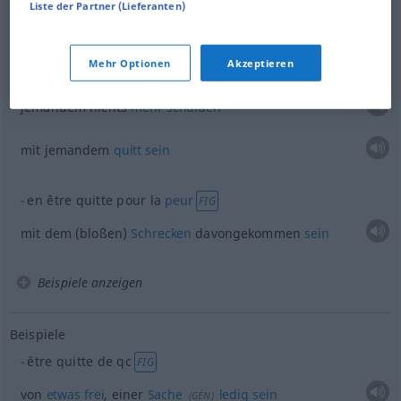
Liste der Partner (Lieferanten)
abgaben- und
gebührenfrei
Mehr Optionen
Akzeptieren
être quitte
envers
qn
jemandem nichts
mehr
schulden
mit jemandem
quitt
sein
en être quitte pour la
peur
FIG
mit dem (bloßen)
Schrecken
davongekommen
sein
Beispiele anzeigen
Beispiele
être quitte de
qc
FIG
von
etwas
frei
, einer
Sache
ledig
sein
(
GÉN
)