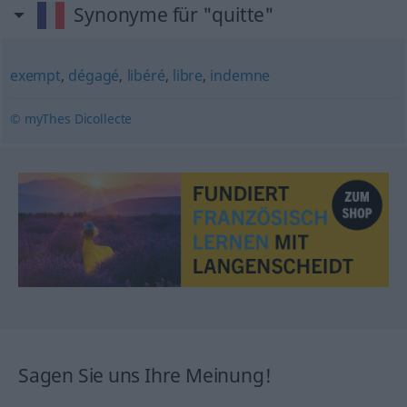
Synonyme für "quitte"
exempt
,
dégagé
,
libéré
,
libre
,
indemne
© myThes Dicollecte
Sagen Sie uns Ihre Meinung!