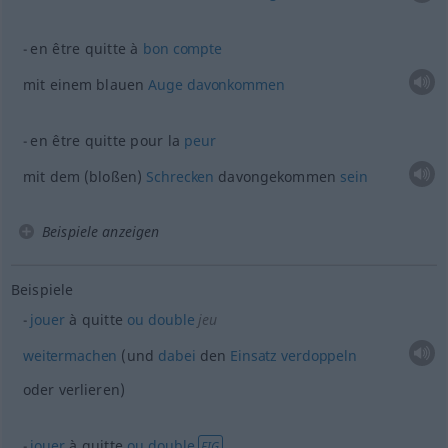
en être quitte à
bon
compte
mit einem blauen
Auge
davonkommen
en être quitte pour la
peur
mit dem (bloßen)
Schrecken
davongekommen
sein
Beispiele anzeigen
Beispiele
jouer
à quitte
ou
double
jeu
weitermachen
(und
dabei
den
Einsatz
verdoppeln
oder verlieren)
jouer
à quitte
ou
double
FIG