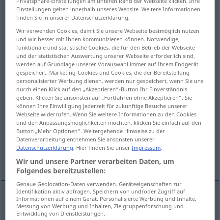
Privatsphäre-Einstellungen am unteren Rand der Webseite klicken. Ihre
Einstellungen gelten innerhalb unseres Website. Weitere Informationen
Übersicht aller Übersetzungen
finden Sie in unserer Datenschutzerklärung.
(Für mehr Details die Übersetzung anklicken/antippen)
Wir verwenden Cookies, damit Sie unsere Webseite bestmöglich nutzen
und wir besser mit Ihnen kommunizieren können. Notwendige,
funktionale und statistische Cookies, die für den Betrieb der Webseite
abgaben- und gebührenfrei...
und der statistischen Auswertung unserer Webseite erforderlich sind,
werden auf Grundlage unserer Vorauswahl immer auf Ihrem Endgerät
gespeichert. Marketing-Cookies und Cookies, die der Bereitstellung
von etwas frei...
personalisierter Werbung dienen, werden nur gespeichert, wenn Sie uns
durch einen Klick auf den „Akzeptieren“-Button Ihr Einverständnis
geben. Klicken Sie ansonsten auf „Fortfahren ohne Akzeptieren“. Sie
alles aufs Spiel setzen...
können Ihre Einwilligung jederzeit für zukünftige Besuche unserer
Webseite widerrufen. Wenn Sie weitere Informationen zu den Cookies
und den Anpassungsmöglichkeiten möchten, klicken Sie einfach auf den
jemandem nichts mehr schulden...
Button „Mehr Optionen“. Weitergehende Hinweise zu der
Datenverarbeitung entnehmen Sie ansonsten unserer
Datenschutzerklärung
. Hier finden Sie unser
Impressum
.
wir sind quitt...
auf die Gefahr hin...
Wir und unsere Partner verarbeiten Daten, um
Folgendes bereitzustellen:
Genaue Geolocation-Daten verwenden. Geräteeigenschaften zur
Identifikation aktiv abfragen. Speichern von und/oder Zugriff auf
Informationen auf einem Gerät. Personalisierte Werbung und Inhalte,
Beispiele
Messung von Werbung und Inhalten, Zielgruppenforschung und
Entwicklung von Dienstleistungen.
quitte de tous droits et taxes
JUR