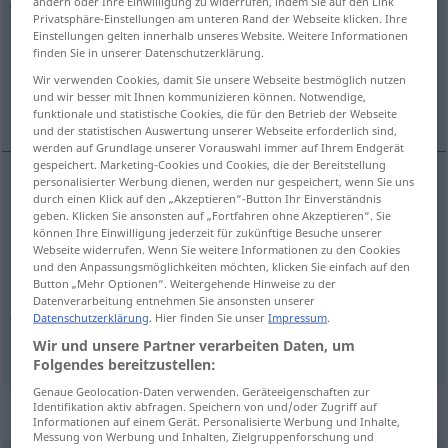
ändern oder Ihre Einwilligung zu widerrufen, indem Sie auf den Link
Privatsphäre-Einstellungen am unteren Rand der Webseite klicken. Ihre
Übersicht aller Übersetzungen
Einstellungen gelten innerhalb unseres Website. Weitere Informationen
finden Sie in unserer Datenschutzerklärung.
(Für mehr Details die Übersetzung anklicken/antippen)
Wir verwenden Cookies, damit Sie unsere Webseite bestmöglich nutzen
und wir besser mit Ihnen kommunizieren können. Notwendige,
niemals
jemals
funktionale und statistische Cookies, die für den Betrieb der Webseite
und der statistischen Auswertung unserer Webseite erforderlich sind,
werden auf Grundlage unserer Vorauswahl immer auf Ihrem Endgerät
gespeichert. Marketing-Cookies und Cookies, die der Bereitstellung
personalisierter Werbung dienen, werden nur gespeichert, wenn Sie uns
durch einen Klick auf den „Akzeptieren“-Button Ihr Einverständnis
nie(mals)
jamais
<
>
MIT NE BEIM VERB
geben. Klicken Sie ansonsten auf „Fortfahren ohne Akzeptieren“. Sie
können Ihre Einwilligung jederzeit für zukünftige Besuche unserer
Webseite widerrufen. Wenn Sie weitere Informationen zu den Cookies
und den Anpassungsmöglichkeiten möchten, klicken Sie einfach auf den
Button „Mehr Optionen“. Weitergehende Hinweise zu der
Datenverarbeitung entnehmen Sie ansonsten unserer
je(mals)
jamais
sens positif
Datenschutzerklärung
. Hier finden Sie unser
Impressum
.
Wir und unsere Partner verarbeiten Daten, um
Folgendes bereitzustellen:
Genaue Geolocation-Daten verwenden. Geräteeigenschaften zur
Identifikation aktiv abfragen. Speichern von und/oder Zugriff auf
Beispielsätze für "jamais"
Informationen auf einem Gerät. Personalisierte Werbung und Inhalte,
Messung von Werbung und Inhalten, Zielgruppenforschung und