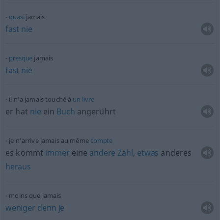
quasi
jamais
fast
nie
presque
jamais
fast
nie
il n’a jamais touché à
un
livre
er hat
nie
ein
Buch
angerührt
je n’arrive jamais au même
compte
es kommt
immer
eine
andere
Zahl
,
etwas
anderes
heraus
moins que jamais
weniger
denn
je