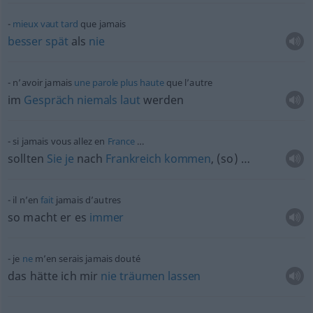
mieux
vaut
tard
que jamais
besser
spät
als
nie
n’avoir jamais
une
parole
plus
haute
que l’autre
im
Gespräch
niemals
laut
werden
si jamais vous allez en
France
…
sollten
Sie
je
nach
Frankreich
kommen
, (so) …
il n’en
fait
jamais d’autres
so macht er es
immer
je
ne
m’en serais jamais douté
das hätte ich mir
nie
träumen
lassen