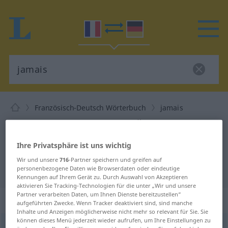
Französisch-Deutsch Wörterbuch
jamais
Französisch-Deutsch Übersetzung
für "jamais"
Ihre Privatsphäre ist uns wichtig
Wir und unsere
716
-Partner speichern und greifen auf
"jamais" Deutsch Übersetzung
personenbezogene Daten wie Browserdaten oder eindeutige
Kennungen auf Ihrem Gerät zu. Durch Auswahl von Akzeptieren
aktivieren Sie Tracking-Technologien für die unter „Wir und unsere
Partner verarbeiten Daten, um Ihnen Dienste bereitzustellen“
„jamais“
: adverbe
aufgeführten Zwecke. Wenn Tracker deaktiviert sind, sind manche
Inhalte und Anzeigen möglicherweise nicht mehr so relevant für Sie. Sie
können dieses Menü jederzeit wieder aufrufen, um Ihre Einstellungen zu
jamais
[ʒamɛ]
adv