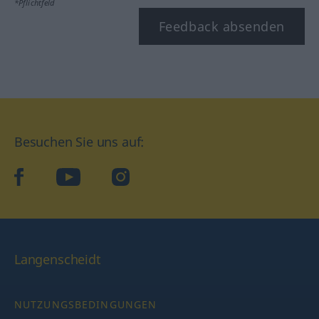
*Pflichtfeld
Feedback absenden
Besuchen Sie uns auf:
facebook
YouTube
Instagram
Langenscheidt
NUTZUNGSBEDINGUNGEN