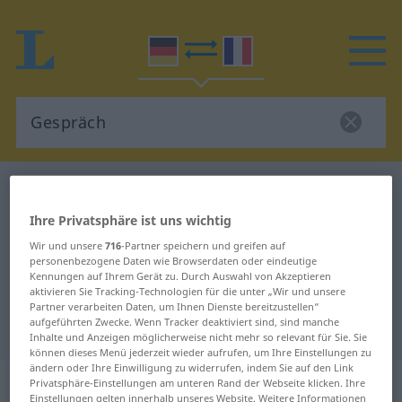
Deutsch-Französisch Wörterbuch
Gespräch
Deutsch-Französisch Übersetzung
Ihre Privatsphäre ist uns wichtig
für "Gespräch"
Wir und unsere
716
-Partner speichern und greifen auf
personenbezogene Daten wie Browserdaten oder eindeutige
Kennungen auf Ihrem Gerät zu. Durch Auswahl von Akzeptieren
aktivieren Sie Tracking-Technologien für die unter „Wir und unsere
"Gespräch" Französisch
Partner verarbeiten Daten, um Ihnen Dienste bereitzustellen“
aufgeführten Zwecke. Wenn Tracker deaktiviert sind, sind manche
Übersetzung
Inhalte und Anzeigen möglicherweise nicht mehr so relevant für Sie. Sie
können dieses Menü jederzeit wieder aufrufen, um Ihre Einstellungen zu
ändern oder Ihre Einwilligung zu widerrufen, indem Sie auf den Link
„Gespräch“
: Neutrum
Privatsphäre-Einstellungen am unteren Rand der Webseite klicken. Ihre
Einstellungen gelten innerhalb unseres Website. Weitere Informationen