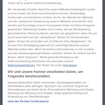
finden Sie in unserer Datenschutzerklärung.
Gespräch
[gəˈʃprɛːç]
n
<
Gespräche̸s
;
Gespräche
>
Wir verwenden Cookies, damit Sie unsere Webseite bestmöglich nutzen
und wir besser mit Ihnen kommunizieren können. Notwendige,
Übersicht aller Übersetzungen
funktionale und statistische Cookies, die für den Betrieb der Webseite
und der statistischen Auswertung unserer Webseite erforderlich sind,
(Für mehr Details die Übersetzung anklicken/antippen)
werden auf Grundlage unserer Vorauswahl immer auf Ihrem Endgerät
gespeichert. Marketing-Cookies und Cookies, die der Bereitstellung
conversation, entretien
communication
personalisierter Werbung dienen, werden nur gespeichert, wenn Sie uns
durch einen Klick auf den „Akzeptieren“-Button Ihr Einverständnis
geben. Klicken Sie ansonsten auf „Fortfahren ohne Akzeptieren“. Sie
können Ihre Einwilligung jederzeit für zukünftige Besuche unserer
Webseite widerrufen. Wenn Sie weitere Informationen zu den Cookies
und den Anpassungsmöglichkeiten möchten, klicken Sie einfach auf den
conversation
f
Gespräch
(≈ Unterhaltung)
Button „Mehr Optionen“. Weitergehende Hinweise zu der
Datenverarbeitung entnehmen Sie ansonsten unserer
Datenschutzerklärung
. Hier finden Sie unser
Impressum
.
entretien
m
Gespräch
Wir und unsere Partner verarbeiten Daten, um
Folgendes bereitzustellen:
Genaue Geolocation-Daten verwenden. Geräteeigenschaften zur
Identifikation aktiv abfragen. Speichern von und/oder Zugriff auf
Informationen auf einem Gerät. Personalisierte Werbung und Inhalte,
communication
f
(téléphonique)
Gespräch
TEL
Messung von Werbung und Inhalten, Zielgruppenforschung und
Entwicklung von Dienstleistungen.
Liste der Partner (Lieferanten)