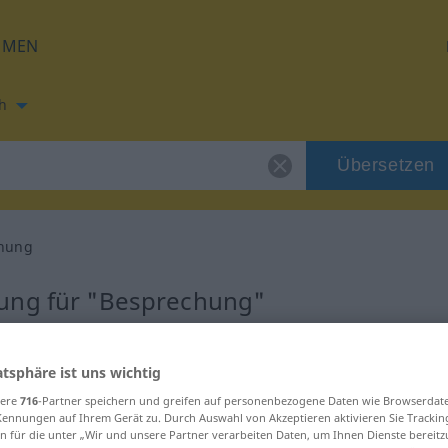
HMEN
h
Übersetzen
hung
zung für "Besprechung"
ersetzung
atsphäre ist uns wichtig
sere
716
-Partner speichern und greifen auf personenbezogene Daten wie Browserdat
m
Kennungen auf Ihrem Gerät zu. Durch Auswahl von Akzeptieren aktivieren Sie Trackin
n für die unter „Wir und unsere Partner verarbeiten Daten, um Ihnen Dienste bereitz