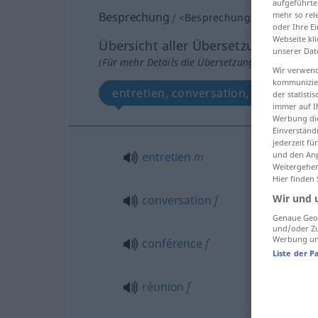
aufgeführte
Besprechung
mehr so rel
f
<
Besprechung
;
Besprechun
oder Ihre E
Webseite kli
Übersicht aller Übersetzungen
unserer Dat
(Für mehr Details die Übersetzung anklicken/an
Wir verwend
kommunizier
entretien, conversation, conférence
der statist
immer auf I
Werbung die
Einverständ
jederzeit f
entretien
m
und den Anp
Weitergehen
Hier finden
Wir und 
conversation
f
Genaue Geol
und/oder Zu
Werbung und
conférence
f
Liste der P
réunion
f