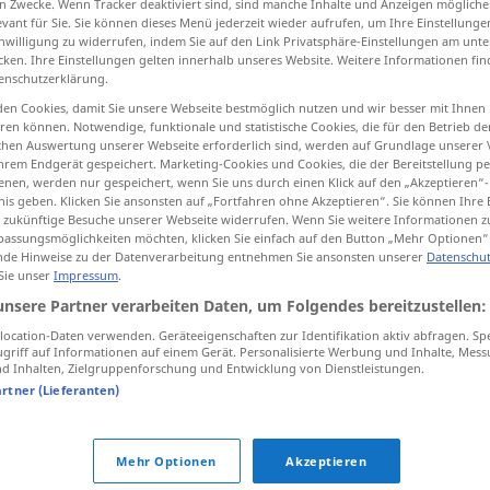
n Zwecke. Wenn Tracker deaktiviert sind, sind manche Inhalte und Anzeigen mögliche
evant für Sie. Sie können dieses Menü jederzeit wieder aufrufen, um Ihre Einstellung
gen
>
inwilligung zu widerrufen, indem Sie auf den Link Privatsphäre-Einstellungen am unt
cken. Ihre Einstellungen gelten innerhalb unseres Website. Weitere Informationen fin
enschutzerklärung.
tippen)
en Cookies, damit Sie unsere Webseite bestmöglich nutzen und wir besser mit Ihnen
en können. Notwendige, funktionale und statistische Cookies, die für den Betrieb d
, réunion
critique, compte rendu
ischen Auswertung unserer Webseite erforderlich sind, werden auf Grundlage unserer
hrem Endgerät gespeichert. Marketing-Cookies und Cookies, die der Bereitstellung per
nen, werden nur gespeichert, wenn Sie uns durch einen Klick auf den „Akzeptieren“-
nis geben. Klicken Sie ansonsten auf „Fortfahren ohne Akzeptieren“. Sie können Ihre 
ür zukünftige Besuche unserer Webseite widerrufen. Wenn Sie weitere Informationen 
Besprechung
(≈ Gespräch)
assungsmöglichkeiten möchten, klicken Sie einfach auf den Button „Mehr Optionen“
de Hinweise zu der Datenverarbeitung entnehmen Sie ansonsten unserer
Datenschut
 Sie unser
Impressum
.
unsere Partner verarbeiten Daten, um Folgendes bereitzustellen:
Besprechung
ocation-Daten verwenden. Geräteeigenschaften zur Identifikation aktiv abfragen. Sp
griff auf Informationen auf einem Gerät. Personalisierte Werbung und Inhalte, Mes
 Inhalten, Zielgruppenforschung und Entwicklung von Dienstleistungen.
Besprechung
(≈ Beratung)
artner (Lieferanten)
Besprechung
Mehr Optionen
Akzeptieren