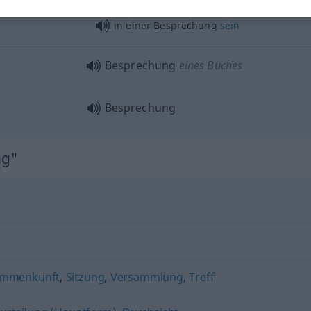
in einer Besprechung
sein
Besprechung
eines Buches
Besprechung
ng"
ammenkunft
,
Sitzung
,
Versammlung
,
Treff