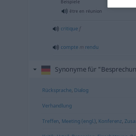
Beispiele
être en réunion
critique
f
compte
m
rendu
Synonyme für "Besprechu
Rücksprache
,
Dialog
Verhandlung
Treffen
,
Meeting (engl.)
,
Konferenz
,
Zus