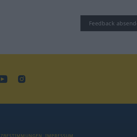
Feedback absend
ook
YouTube
Instagram
TZBESTIMMUNGEN
IMPRESSUM