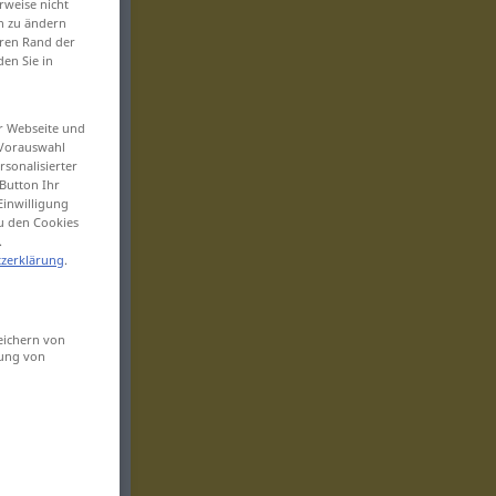
rweise nicht
en zu ändern
eren Rand der
den Sie in
er Webseite und
 Vorauswahl
sonalisierter
Button Ihr
Einwilligung
zu den Cookies
.
zerklärung
.
eichern von
sung von