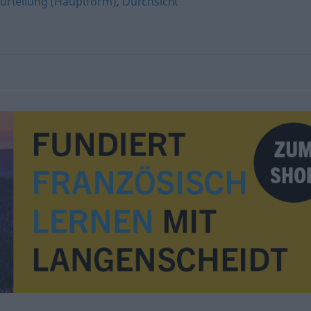
urteilung (Hauptform)
,
Durchsicht