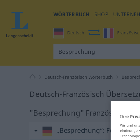
WÖRTERBUCH
SHOP
UNTERNE
Deutsch
Französisc
Deutsch-Französisch Wörterbuch
Besprec
Deutsch-Französisch Überset
"Besprechung" Französisch Üb
Ihre Priv
Wir und un
„Besprechung“
: Femininu
eindeutige 
Technologie