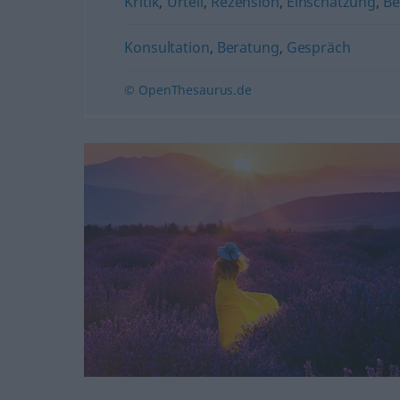
Kritik
,
Urteil
,
Rezension
,
Einschätzung
,
Be
Konsultation
,
Beratung
,
Gespräch
© OpenThesaurus.de