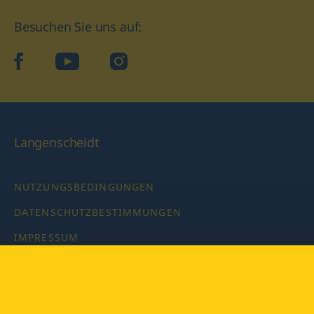
Besuchen Sie uns auf:
facebook
YouTube
Instagram
Langenscheidt
NUTZUNGSBEDINGUNGEN
DATENSCHUTZBESTIMMUNGEN
IMPRESSUM
PRIVATSPHÄRE-EINSTELLUNGEN
LATEINWÖRTERBUCH MIT CODE