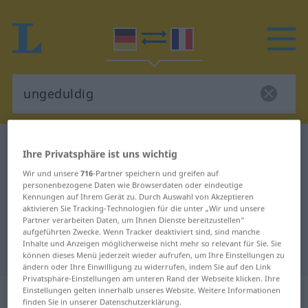
Deutsch-Französisch Wörterbuch
ungeduldig
Ihre Privatsphäre ist uns wichtig
Deutsch-Französisch Übersetzung
Wir und unsere
716
-Partner speichern und greifen auf
personenbezogene Daten wie Browserdaten oder eindeutige
für "ungeduldig"
Kennungen auf Ihrem Gerät zu. Durch Auswahl von Akzeptieren
aktivieren Sie Tracking-Technologien für die unter „Wir und unsere
Partner verarbeiten Daten, um Ihnen Dienste bereitzustellen“
"ungeduldig" Französisch
aufgeführten Zwecke. Wenn Tracker deaktiviert sind, sind manche
Inhalte und Anzeigen möglicherweise nicht mehr so relevant für Sie. Sie
Übersetzung
können dieses Menü jederzeit wieder aufrufen, um Ihre Einstellungen zu
ändern oder Ihre Einwilligung zu widerrufen, indem Sie auf den Link
Privatsphäre-Einstellungen am unteren Rand der Webseite klicken. Ihre
„ungeduldig“
: Adjektiv
Einstellungen gelten innerhalb unseres Website. Weitere Informationen
finden Sie in unserer Datenschutzerklärung.