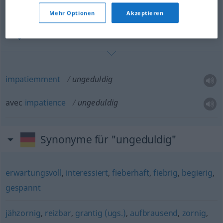
(Für mehr Details die Übersetzung anklicken/antippen)
Mehr Optionen
Akzeptieren
impatiemment, avec impatience
impatiemment
ungeduldig
avec
impatience
ungeduldig
Synonyme für "ungeduldig"
erwartungsvoll
,
interessiert
,
fieberhaft
,
fiebrig
,
begierig
,
gespannt
jähzornig
,
reizbar
,
grantig (ugs.)
,
aufbrausend
,
zornig
,