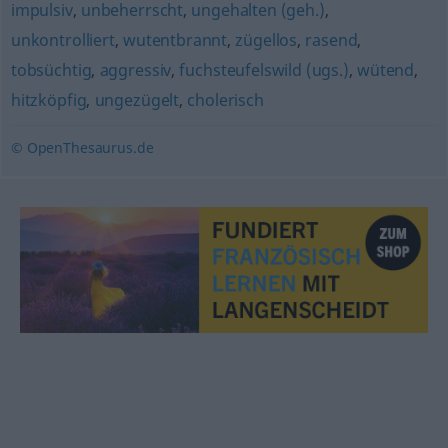
impulsiv
,
unbeherrscht
,
ungehalten (geh.)
,
unkontrolliert
,
wutentbrannt
,
zügellos
,
rasend
,
tobsüchtig
,
aggressiv
,
fuchsteufelswild (ugs.)
,
wütend
,
hitzköpfig
,
ungezügelt
,
cholerisch
© OpenThesaurus.de