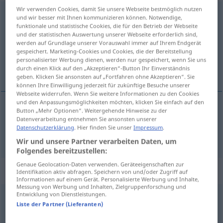
Wir verwenden Cookies, damit Sie unsere Webseite bestmöglich nutzen
ungeduldig
adj
und wir besser mit Ihnen kommunizieren können. Notwendige,
funktionale und statistische Cookies, die für den Betrieb der Webseite
Übersicht aller Übersetzungen
und der statistischen Auswertung unserer Webseite erforderlich sind,
werden auf Grundlage unserer Vorauswahl immer auf Ihrem Endgerät
(Für mehr Details die Übersetzung anklicken/antippen)
gespeichert. Marketing-Cookies und Cookies, die der Bereitstellung
personalisierter Werbung dienen, werden nur gespeichert, wenn Sie uns
impatient
durch einen Klick auf den „Akzeptieren“-Button Ihr Einverständnis
geben. Klicken Sie ansonsten auf „Fortfahren ohne Akzeptieren“. Sie
können Ihre Einwilligung jederzeit für zukünftige Besuche unserer
Webseite widerrufen. Wenn Sie weitere Informationen zu den Cookies
und den Anpassungsmöglichkeiten möchten, klicken Sie einfach auf den
Button „Mehr Optionen“. Weitergehende Hinweise zu der
impatient
ungeduldig
Datenverarbeitung entnehmen Sie ansonsten unserer
Datenschutzerklärung
. Hier finden Sie unser
Impressum
.
Wir und unsere Partner verarbeiten Daten, um
Folgendes bereitzustellen:
Genaue Geolocation-Daten verwenden. Geräteeigenschaften zur
„ungeduldig“
: Adverb
Identifikation aktiv abfragen. Speichern von und/oder Zugriff auf
Informationen auf einem Gerät. Personalisierte Werbung und Inhalte,
Messung von Werbung und Inhalten, Zielgruppenforschung und
Entwicklung von Dienstleistungen.
ungeduldig
adv
Liste der Partner (Lieferanten)
Übersicht aller Übersetzungen