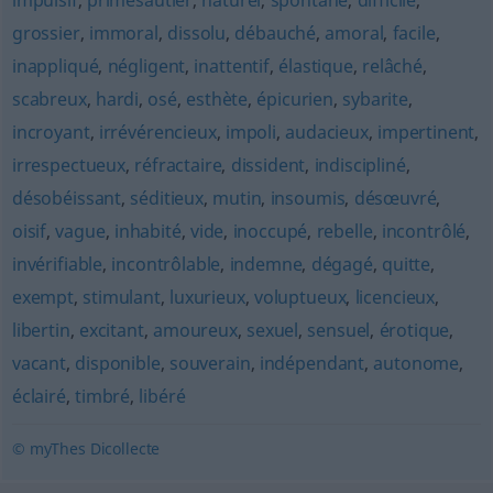
impulsif
,
primesautier
,
naturel
,
spontané
,
difficile
,
grossier
,
immoral
,
dissolu
,
débauché
,
amoral
,
facile
,
inappliqué
,
négligent
,
inattentif
,
élastique
,
relâché
,
scabreux
,
hardi
,
osé
,
esthète
,
épicurien
,
sybarite
,
incroyant
,
irrévérencieux
,
impoli
,
audacieux
,
impertinent
,
irrespectueux
,
réfractaire
,
dissident
,
indiscipliné
,
désobéissant
,
séditieux
,
mutin
,
insoumis
,
désœuvré
,
oisif
,
vague
,
inhabité
,
vide
,
inoccupé
,
rebelle
,
incontrôlé
,
invérifiable
,
incontrôlable
,
indemne
,
dégagé
,
quitte
,
exempt
,
stimulant
,
luxurieux
,
voluptueux
,
licencieux
,
libertin
,
excitant
,
amoureux
,
sexuel
,
sensuel
,
érotique
,
vacant
,
disponible
,
souverain
,
indépendant
,
autonome
,
éclairé
,
timbré
,
libéré
© myThes Dicollecte