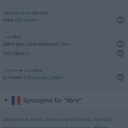
avoir du
temps
(de) libre
freie
Zeit
haben
vers
libre
taktfreier (und reimloser)
Vers
Vers
libre
m
tomber
en
chute
libre
in freiem
Fall
stürzen
,
fallen
Synonyme für "libre"
abandonné
,
direct
,
sincère
,
cordial
,
franc
,
instinctif
,