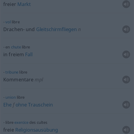
freier
Markt
vol
libre
Drachen- und
Gleitschirmfliegen
n
en
chute
libre
in freiem
Fall
tribune
libre
Kommentare
mpl
union
libre
Ehe
f
ohne
Trauschein
libre
exercice
des cultes
freie
Religionsausübung