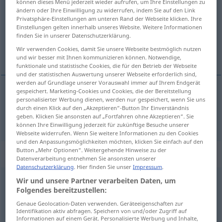
können dieses Menü jederzeit wieder aufrufen, um Ihre Einstellungen zu
ändern oder Ihre Einwilligung zu widerrufen, indem Sie auf den Link
Übersicht aller Übersetzungen
Privatsphäre-Einstellungen am unteren Rand der Webseite klicken. Ihre
Einstellungen gelten innerhalb unseres Website. Weitere Informationen
(Für mehr Details die Übersetzung anklicken/antippen)
finden Sie in unserer Datenschutzerklärung.
Wir verwenden Cookies, damit Sie unsere Webseite bestmöglich nutzen
frei
und wir besser mit Ihnen kommunizieren können. Notwendige,
funktionale und statistische Cookies, die für den Betrieb der Webseite
und der statistischen Auswertung unserer Webseite erforderlich sind,
werden auf Grundlage unserer Vorauswahl immer auf Ihrem Endgerät
gespeichert. Marketing-Cookies und Cookies, die der Bereitstellung
personalisierter Werbung dienen, werden nur gespeichert, wenn Sie uns
frei
libre
durch einen Klick auf den „Akzeptieren“-Button Ihr Einverständnis
geben. Klicken Sie ansonsten auf „Fortfahren ohne Akzeptieren“. Sie
können Ihre Einwilligung jederzeit für zukünftige Besuche unserer
Webseite widerrufen. Wenn Sie weitere Informationen zu den Cookies
und den Anpassungsmöglichkeiten möchten, klicken Sie einfach auf den
Button „Mehr Optionen“. Weitergehende Hinweise zu der
Beispielsätze für "libre"
Datenverarbeitung entnehmen Sie ansonsten unserer
Datenschutzerklärung
. Hier finden Sie unser
Impressum
.
Wir und unsere Partner verarbeiten Daten, um
avoir
quartier
libre
Folgendes bereitzustellen:
Ausgang
haben
Genaue Geolocation-Daten verwenden. Geräteeigenschaften zur
Identifikation aktiv abfragen. Speichern von und/oder Zugriff auf
Informationen auf einem Gerät. Personalisierte Werbung und Inhalte,