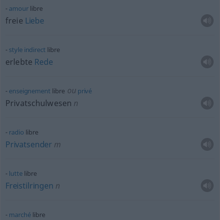
amour
libre
freie
Liebe
style
indirect
libre
erlebte
Rede
ou
enseignement
libre
privé
Privatschulwesen
n
radio
libre
Privatsender
m
lutte
libre
Freistilringen
n
marché
libre