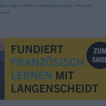
ophe
,
sage
,
moraliste
,
contemplatif
,
esprit
,
théoricien
,
onneur