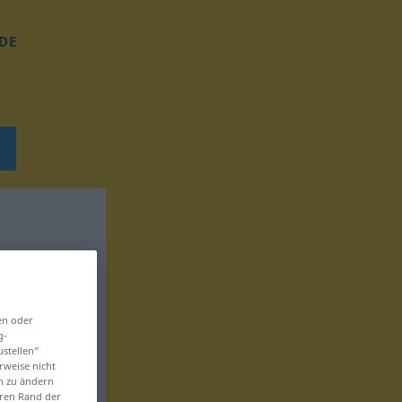
DE
en oder
g-
ustellen“
rweise nicht
en zu ändern
eren Rand der