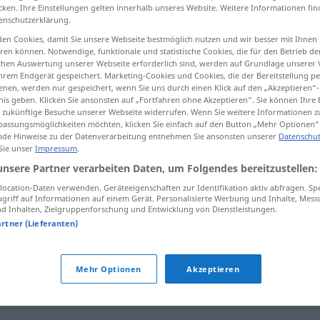
cken. Ihre Einstellungen gelten innerhalb unseres Website. Weitere Informationen fin
enschutzerklärung.
en Cookies, damit Sie unsere Webseite bestmöglich nutzen und wir besser mit Ihnen
en können. Notwendige, funktionale und statistische Cookies, die für den Betrieb d
tippen)
ischen Auswertung unserer Webseite erforderlich sind, werden auf Grundlage unserer
hrem Endgerät gespeichert. Marketing-Cookies und Cookies, die der Bereitstellung per
nen, werden nur gespeichert, wenn Sie uns durch einen Klick auf den „Akzeptieren“-
nis geben. Klicken Sie ansonsten auf „Fortfahren ohne Akzeptieren“. Sie können Ihre 
ür zukünftige Besuche unserer Webseite widerrufen. Wenn Sie weitere Informationen 
assungsmöglichkeiten möchten, klicken Sie einfach auf den Button „Mehr Optionen“
de Hinweise zu der Datenverarbeitung entnehmen Sie ansonsten unserer
Datenschut
 Sie unser
Impressum
.
penseur
unsere Partner verarbeiten Daten, um Folgendes bereitzustellen:
ocation-Daten verwenden. Geräteeigenschaften zur Identifikation aktiv abfragen. Sp
griff auf Informationen auf einem Gerät. Personalisierte Werbung und Inhalte, Mes
 Inhalten, Zielgruppenforschung und Entwicklung von Dienstleistungen.
libre
penseur
artner (Lieferanten)
Mehr Optionen
Akzeptieren