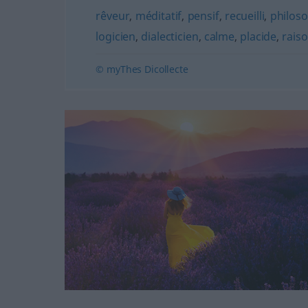
rêveur
,
méditatif
,
pensif
,
recueilli
,
philos
logicien
,
dialecticien
,
calme
,
placide
,
rais
© myThes Dicollecte