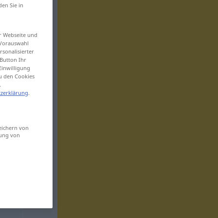
den Sie in
er Webseite und
 Vorauswahl
sonalisierter
Button Ihr
Einwilligung
zu den Cookies
.
zerklärung
.
eichern von
sung von