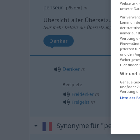
Webseite kli
penseur
[pɑ̃sœʀ]
m
unserer Dat
Wir verwend
Übersicht aller Übersetzungen
kommunizier
(Für mehr Details die Übersetzung anklicken/an
der statist
immer auf I
Werbung die
Denker
Einverständ
jederzeit f
und den Anp
Weitergehen
Hier finden
Denker
m
Wir und 
Genaue Geol
Beispiele
und/oder Zu
Werbung und
m
Freidenker
Liste der P
m
Freigeist
Synonyme für "penseur"