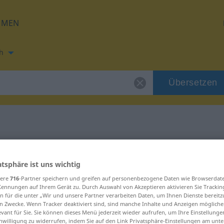
HMEN
h
Übersetzen
ung für "penseur"
atsphäre ist uns wichtig
ng
sere
716
-Partner speichern und greifen auf personenbezogene Daten wie Browserdat
Kennungen auf Ihrem Gerät zu. Durch Auswahl von Akzeptieren aktivieren Sie Trackin
n für die unter „Wir und unsere Partner verarbeiten Daten, um Ihnen Dienste bereitz
n Zwecke. Wenn Tracker deaktiviert sind, sind manche Inhalte und Anzeigen mögliche
evant für Sie. Sie können dieses Menü jederzeit wieder aufrufen, um Ihre Einstellung
inwilligung zu widerrufen, indem Sie auf den Link Privatsphäre-Einstellungen am unt