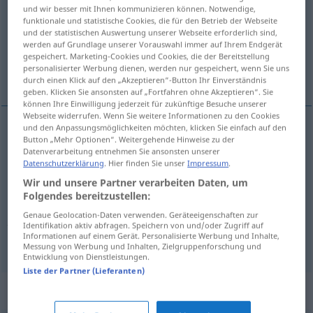
und wir besser mit Ihnen kommunizieren können. Notwendige,
funktionale und statistische Cookies, die für den Betrieb der Webseite
Übersicht aller Übersetzungen
und der statistischen Auswertung unserer Webseite erforderlich sind,
(Für mehr Details die Übersetzung anklicken/antippen)
werden auf Grundlage unserer Vorauswahl immer auf Ihrem Endgerät
gespeichert. Marketing-Cookies und Cookies, die der Bereitstellung
personalisierter Werbung dienen, werden nur gespeichert, wenn Sie uns
Philosoph
gelassen, gleichmütig
durch einen Klick auf den „Akzeptieren“-Button Ihr Einverständnis
geben. Klicken Sie ansonsten auf „Fortfahren ohne Akzeptieren“. Sie
können Ihre Einwilligung jederzeit für zukünftige Besuche unserer
Webseite widerrufen. Wenn Sie weitere Informationen zu den Cookies
und den Anpassungsmöglichkeiten möchten, klicken Sie einfach auf den
Button „Mehr Optionen“. Weitergehende Hinweise zu der
Philosoph
m
philosophe
Datenverarbeitung entnehmen Sie ansonsten unserer
Datenschutzerklärung
. Hier finden Sie unser
Impressum
.
Wir und unsere Partner verarbeiten Daten, um
(philosophisch)
gelassen
,
gleichmütig
Folgendes bereitzustellen:
Genaue Geolocation-Daten verwenden. Geräteeigenschaften zur
philosophe
<
>
ADJT
Identifikation aktiv abfragen. Speichern von und/oder Zugriff auf
Informationen auf einem Gerät. Personalisierte Werbung und Inhalte,
Messung von Werbung und Inhalten, Zielgruppenforschung und
Entwicklung von Dienstleistungen.
Liste der Partner (Lieferanten)
Synonyme für "philosophe"