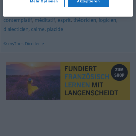
Mehr Optionen
Akzeptieren
humaniste
,
lettré
,
sage
,
penseur
,
moraliste
,
contemplatif
,
méditatif
,
esprit
,
théoricien
,
logicien
,
dialecticien
,
calme
,
placide
© myThes Dicollecte