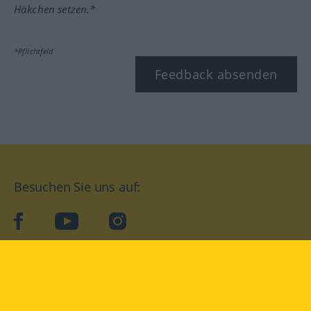
Häkchen setzen.*
*Pflichtfeld
Feedback absenden
Besuchen Sie uns auf:
facebook
YouTube
Instagram
Langenscheidt