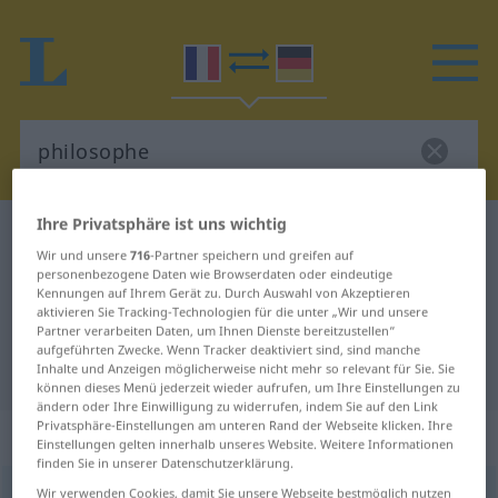
Ihre Privatsphäre ist uns wichtig
Französisch-Deutsch Wörterbuch
philosophe
Wir und unsere
716
-Partner speichern und greifen auf
Französisch-Deutsch Übersetzung
personenbezogene Daten wie Browserdaten oder eindeutige
Kennungen auf Ihrem Gerät zu. Durch Auswahl von Akzeptieren
für "philosophe"
aktivieren Sie Tracking-Technologien für die unter „Wir und unsere
Partner verarbeiten Daten, um Ihnen Dienste bereitzustellen“
aufgeführten Zwecke. Wenn Tracker deaktiviert sind, sind manche
"philosophe" Deutsch Übersetzung
Inhalte und Anzeigen möglicherweise nicht mehr so relevant für Sie. Sie
können dieses Menü jederzeit wieder aufrufen, um Ihre Einstellungen zu
ändern oder Ihre Einwilligung zu widerrufen, indem Sie auf den Link
Privatsphäre-Einstellungen am unteren Rand der Webseite klicken. Ihre
„philosophe“
: masculin
Einstellungen gelten innerhalb unseres Website. Weitere Informationen
finden Sie in unserer Datenschutzerklärung.
philosophe
Wir verwenden Cookies, damit Sie unsere Webseite bestmöglich nutzen
[filɔzɔf]
m