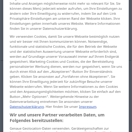
Inhalte und Anzeigen möglicherweise nicht mehr so relevant für Sie. Sie
können dieses Menü jederzeit wieder aufrufen, um Ihre Einstellungen zu
Übersicht aller Übersetzungen
ändern oder Ihre Einwilligung zu widerrufen, indem Sie auf den Link
(Für mehr Details die Übersetzung anklicken/antippen)
Privatsphäre-Einstellungen am unteren Rand der Webseite klicken. Ihre
Einstellungen gelten innerhalb unseres Website. Weitere Informationen
finden Sie in unserer Datenschutzerklärung.
Land
Land, Gegend
Heimat
Wir verwenden Cookies, damit Sie unsere Webseite bestmöglich nutzen
und wir besser mit Ihnen kommunizieren können. Notwendige,
kleiner Ort
funktionale und statistische Cookies, die für den Betrieb der Webseite
und der statistischen Auswertung unserer Webseite erforderlich sind,
werden auf Grundlage unserer Vorauswahl immer auf Ihrem Endgerät
gespeichert. Marketing-Cookies und Cookies, die der Bereitstellung
personalisierter Werbung dienen, werden nur gespeichert, wenn Sie uns
durch einen Klick auf den „Akzeptieren“-Button Ihr Einverständnis
Land
n
pays
geben. Klicken Sie ansonsten auf „Fortfahren ohne Akzeptieren“. Sie
GÉOG
POL
können Ihre Einwilligung jederzeit für zukünftige Besuche unserer
Webseite widerrufen. Wenn Sie weitere Informationen zu den Cookies
und den Anpassungsmöglichkeiten möchten, klicken Sie einfach auf den
Button „Mehr Optionen“. Weitergehende Hinweise zu der
Datenverarbeitung entnehmen Sie ansonsten unserer
Land
n
pays
(≈ région)
Datenschutzerklärung
. Hier finden Sie unser
Impressum
.
Wir und unsere Partner verarbeiten Daten, um
Folgendes bereitzustellen:
Gegend
f
pays
Genaue Geolocation-Daten verwenden. Geräteeigenschaften zur