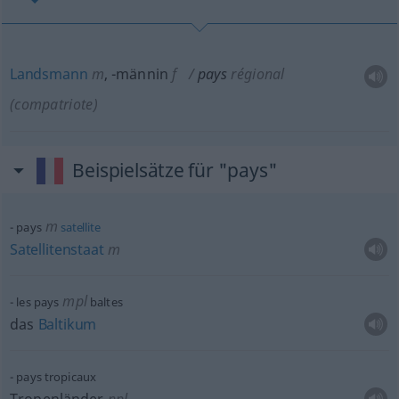
Landsmann
m
,
-männin
f
pays
régional
(compatriote)
Beispielsätze für "pays"
m
pays
satellite
Satellitenstaat
m
mpl
les pays
baltes
das
Baltikum
pays tropicaux