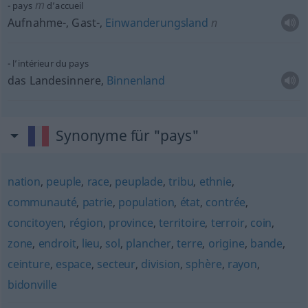
m
pays
d’accueil
Aufnahme-, Gast-,
Einwanderungsland
n
l’intérieur du pays
das Landesinnere,
Binnenland
Synonyme für "pays"
nation
,
peuple
,
race
,
peuplade
,
tribu
,
ethnie
,
communauté
,
patrie
,
population
,
état
,
contrée
,
concitoyen
,
région
,
province
,
territoire
,
terroir
,
coin
,
zone
,
endroit
,
lieu
,
sol
,
plancher
,
terre
,
origine
,
bande
,
ceinture
,
espace
,
secteur
,
division
,
sphère
,
rayon
,
bidonville