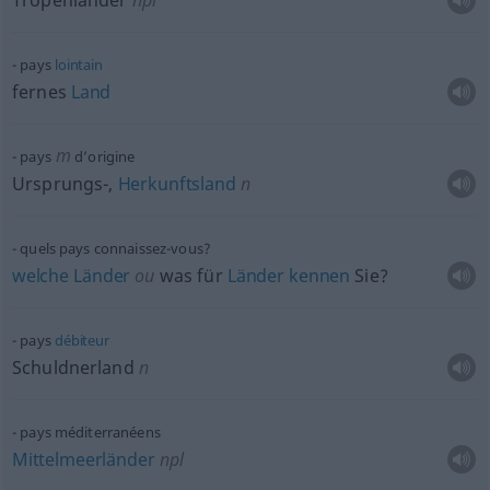
Tropenländer
npl
pays
lointain
fernes
Land
m
pays
d’origine
Ursprungs-,
Herkunftsland
n
quels pays connaissez-vous?
welche
Länder
ou
was für
Länder
kennen
Sie?
pays
débiteur
Schuldnerland
n
pays méditerranéens
Mittelmeerländer
npl