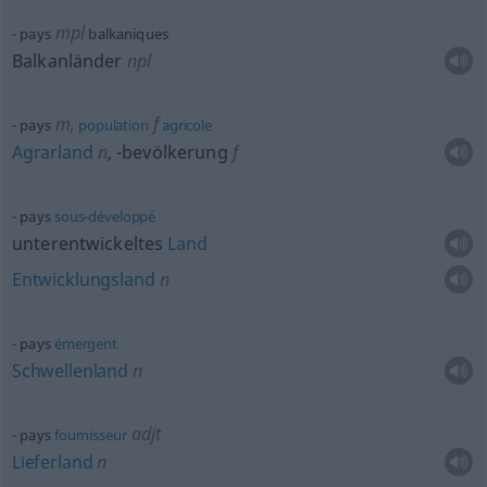
mpl
pays
balkaniques
Balkanländer
npl
m
,
f
pays
population
agricole
Agrarland
n
,
-bevölkerung
f
pays
sous-développé
unterentwickeltes
Land
Entwicklungsland
n
pays
émergent
Schwellenland
n
adjt
pays
fournisseur
Lieferland
n