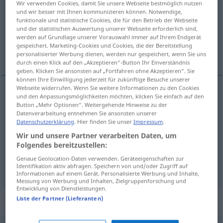
Wir verwenden Cookies, damit Sie unsere Webseite bestmöglich nutzen
und wir besser mit Ihnen kommunizieren können. Notwendige,
Übersicht aller Übersetzungen
funktionale und statistische Cookies, die für den Betrieb der Webseite
und der statistischen Auswertung unserer Webseite erforderlich sind,
(Für mehr Details die Übersetzung anklicken/antippen)
werden auf Grundlage unserer Vorauswahl immer auf Ihrem Endgerät
gespeichert. Marketing-Cookies und Cookies, die der Bereitstellung
patrie, pays natal, lieu d’origine
personalisierter Werbung dienen, werden nur gespeichert, wenn Sie uns
durch einen Klick auf den „Akzeptieren“-Button Ihr Einverständnis
geben. Klicken Sie ansonsten auf „Fortfahren ohne Akzeptieren“. Sie
können Ihre Einwilligung jederzeit für zukünftige Besuche unserer
Webseite widerrufen. Wenn Sie weitere Informationen zu den Cookies
und den Anpassungsmöglichkeiten möchten, klicken Sie einfach auf den
patrie
f
Heimat
Button „Mehr Optionen“. Weitergehende Hinweise zu der
Datenverarbeitung entnehmen Sie ansonsten unserer
Datenschutzerklärung
. Hier finden Sie unser
Impressum
.
pays
(natal)
Heimat
(≈ Heimatland)
Wir und unsere Partner verarbeiten Daten, um
Folgendes bereitzustellen:
lieu
m
d’origine
Heimat
einer Spezialität
Genaue Geolocation-Daten verwenden. Geräteeigenschaften zur
Identifikation aktiv abfragen. Speichern von und/oder Zugriff auf
Informationen auf einem Gerät. Personalisierte Werbung und Inhalte,
Messung von Werbung und Inhalten, Zielgruppenforschung und
Entwicklung von Dienstleistungen.
Liste der Partner (Lieferanten)
Beispielsätze für "Heimat"