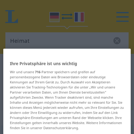
Deutsch-Französisch Wörterbuch
Heimat
Ihre Privatsphäre ist uns wichtig
Deutsch-Französisch Übersetzung
Wir und unsere
716
-Partner speichern und greifen auf
personenbezogene Daten wie Browserdaten oder eindeutige
für "Heimat"
Kennungen auf Ihrem Gerät zu. Durch Auswahl von Akzeptieren
aktivieren Sie Tracking-Technologien für die unter „Wir und unsere
Partner verarbeiten Daten, um Ihnen Dienste bereitzustellen“
aufgeführten Zwecke. Wenn Tracker deaktiviert sind, sind manche
"Heimat" Französisch Übersetzung
Inhalte und Anzeigen möglicherweise nicht mehr so relevant für Sie. Sie
können dieses Menü jederzeit wieder aufrufen, um Ihre Einstellungen zu
ändern oder Ihre Einwilligung zu widerrufen, indem Sie auf den Link
„Heimat“
: Femininum
Privatsphäre-Einstellungen am unteren Rand der Webseite klicken. Ihre
Einstellungen gelten innerhalb unseres Website. Weitere Informationen
finden Sie in unserer Datenschutzerklärung.
Heimat
[ˈhaɪmaːt]
f
<
Heimat
>