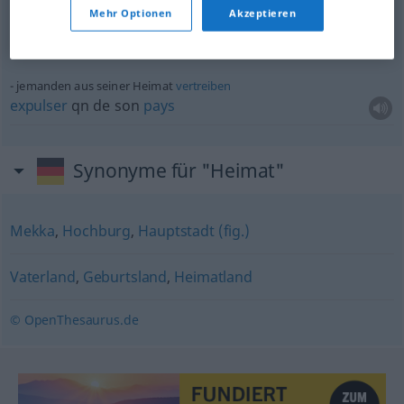
Mehr Optionen
Akzeptieren
ein
Wiedersehen
mit der Heimat
un
retour
au
pays
jemanden aus seiner Heimat
vertreiben
expulser
qn
de son
pays
Synonyme für "Heimat"
Mekka
,
Hochburg
,
Hauptstadt (fig.)
Vaterland
,
Geburtsland
,
Heimatland
© OpenThesaurus.de