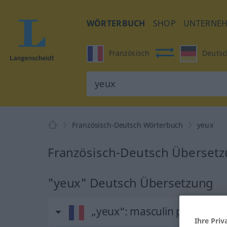
WÖRTERBUCH
SHOP
UNTERNE
Französisch
Deutsc
Französisch-Deutsch Wörterbuch
yeux
Französisch-Deutsch Übersetz
"yeux" Deutsch Übersetzung
„yeux“
: masculin pluriel
Ihre Priv