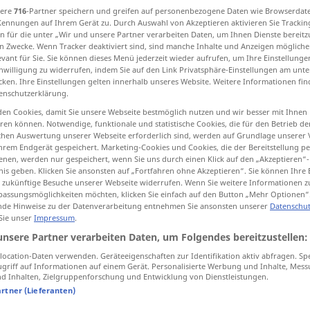
sere
716
-Partner speichern und greifen auf personenbezogene Daten wie Browserdat
Kennungen auf Ihrem Gerät zu. Durch Auswahl von Akzeptieren aktivieren Sie Trackin
n für die unter „Wir und unsere Partner verarbeiten Daten, um Ihnen Dienste bereitz
n Zwecke. Wenn Tracker deaktiviert sind, sind manche Inhalte und Anzeigen mögliche
evant für Sie. Sie können dieses Menü jederzeit wieder aufrufen, um Ihre Einstellung
tippen)
inwilligung zu widerrufen, indem Sie auf den Link Privatsphäre-Einstellungen am unt
cken. Ihre Einstellungen gelten innerhalb unseres Website. Weitere Informationen fin
enschutzerklärung.
en Cookies, damit Sie unsere Webseite bestmöglich nutzen und wir besser mit Ihnen
en können. Notwendige, funktionale und statistische Cookies, die für den Betrieb d
ischen Auswertung unserer Webseite erforderlich sind, werden auf Grundlage unserer
hrem Endgerät gespeichert. Marketing-Cookies und Cookies, die der Bereitstellung per
yeux
nen, werden nur gespeichert, wenn Sie uns durch einen Klick auf den „Akzeptieren“-
nis geben. Klicken Sie ansonsten auf „Fortfahren ohne Akzeptieren“. Sie können Ihre 
ür zukünftige Besuche unserer Webseite widerrufen. Wenn Sie weitere Informationen 
œil
yeux → siehe „
“
assungsmöglichkeiten möchten, klicken Sie einfach auf den Button „Mehr Optionen“
de Hinweise zu der Datenverarbeitung entnehmen Sie ansonsten unserer
Datenschut
 Sie unser
Impressum
.
unsere Partner verarbeiten Daten, um Folgendes bereitzustellen:
ocation-Daten verwenden. Geräteeigenschaften zur Identifikation aktiv abfragen. Sp
griff auf Informationen auf einem Gerät. Personalisierte Werbung und Inhalte, Mes
 Inhalten, Zielgruppenforschung und Entwicklung von Dienstleistungen.
venir
aux
yeux
artner (Lieferanten)