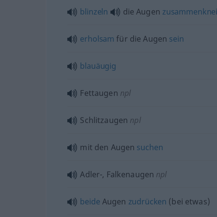
blinzeln
die Augen
zusammenknei
erholsam
für die Augen
sein
blauäugig
Fettaugen
npl
Schlitzaugen
npl
mit den Augen
suchen
Adler-, Falkenaugen
npl
beide
Augen
zudrücken
(
bei etwas
)