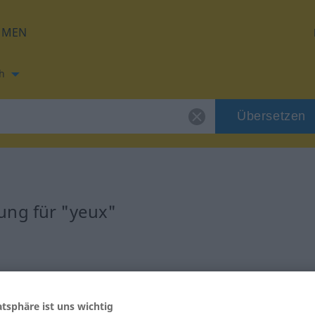
HMEN
h
Übersetzen
ung für "yeux"
atsphäre ist uns wichtig