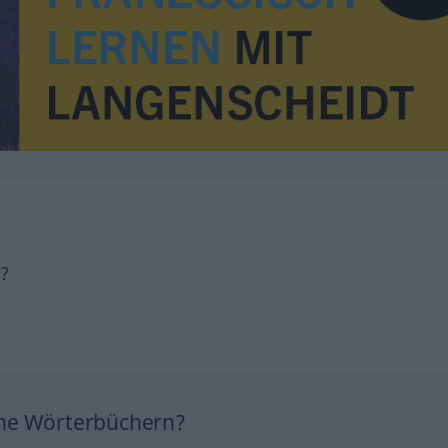
h?
ine Wörterbüchern?