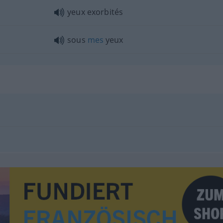
yeux exorbités
sous
mes
yeux