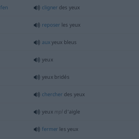
fen
cligner
des yeux
reposer
les yeux
aux
yeux bleus
yeux
yeux bridés
chercher
des yeux
yeux
mpl
d’aigle
fermer
les yeux