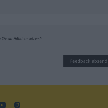
m Sie ein Häkchen setzen.*
Feedback absend
ook
YouTube
Instagram