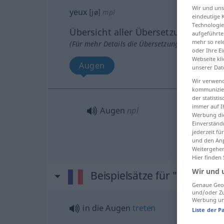
Wir und un
yeux
[jø]
mpl
eindeutige 
Technologie
Übersicht aller Übersetzungen
aufgeführte
mehr so rel
(Für mehr Details die Übersetzung anklicken/an
oder Ihre E
Webseite kli
Augen
unserer Dat
Wir verwend
kommunizier
der statist
immer auf I
Augen
npl
Werbung die
Einverständ
jederzeit f
und den Anp
Weitergehen
Hier finden
Wir und 
Beispielsätze für "yeux"
Genaue Geol
und/oder Zu
Werbung und
in die Augen
treten
Liste der P