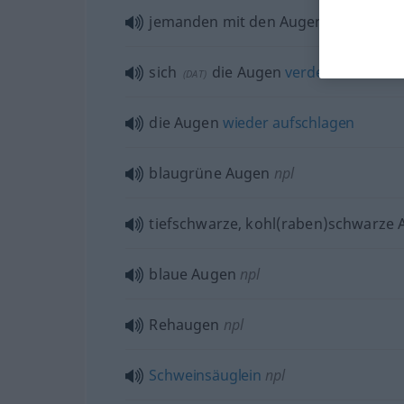
jemanden mit den Augen
verschling
sich
die Augen
verderben
(
DAT
)
die Augen
wieder
aufschlagen
blaugrüne Augen
npl
tiefschwarze, kohl(raben)schwarze
blaue Augen
npl
Rehaugen
npl
Schweinsäuglein
npl