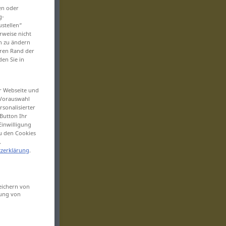
en oder
g-
ustellen“
rweise nicht
en zu ändern
eren Rand der
den Sie in
er Webseite und
 Vorauswahl
sonalisierter
Button Ihr
Einwilligung
zu den Cookies
.
zerklärung
.
eichern von
sung von