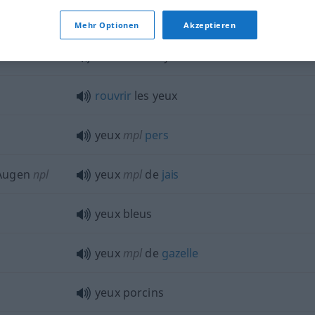
en
manger
qn
des yeux
Mehr Optionen
Akzeptieren
s’abîmer les yeux
rouvrir
les yeux
yeux
mpl
pers
 Augen
npl
yeux
mpl
de
jais
yeux bleus
yeux
mpl
de
gazelle
yeux porcins