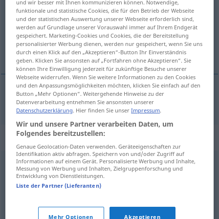
und wir besser mit Ihnen kommunizieren können. Notwendige,
funktionale und statistische Cookies, die für den Betrieb der Webseite
Übersicht aller Übersetzungen
und der statistischen Auswertung unserer Webseite erforderlich sind,
werden auf Grundlage unserer Vorauswahl immer auf Ihrem Endgerät
(Für mehr Details die Übersetzung anklicken/antippen)
gespeichert. Marketing-Cookies und Cookies, die der Bereitstellung
personalisierter Werbung dienen, werden nur gespeichert, wenn Sie uns
abschwören
durch einen Klick auf den „Akzeptieren“-Button Ihr Einverständnis
geben. Klicken Sie ansonsten auf „Fortfahren ohne Akzeptieren“. Sie
können Ihre Einwilligung jederzeit für zukünftige Besuche unserer
Webseite widerrufen. Wenn Sie weitere Informationen zu den Cookies
und den Anpassungsmöglichkeiten möchten, klicken Sie einfach auf den
Button „Mehr Optionen“. Weitergehende Hinweise zu der
abschwören
abjurer
Datenverarbeitung entnehmen Sie ansonsten unserer
(
+DAT
)
Datenschutzerklärung
. Hier finden Sie unser
Impressum
.
Wir und unsere Partner verarbeiten Daten, um
Folgendes bereitzustellen:
Synonyme für "abjurer"
Genaue Geolocation-Daten verwenden. Geräteeigenschaften zur
Identifikation aktiv abfragen. Speichern von und/oder Zugriff auf
Informationen auf einem Gerät. Personalisierte Werbung und Inhalte,
Messung von Werbung und Inhalten, Zielgruppenforschung und
renier
,
renoncer
,
rétracter
,
désavouer
,
quitter
,
Entwicklung von Dienstleistungen.
abandonner
,
replier
Liste der Partner (Lieferanten)
© myThes Dicollecte
Mehr Optionen
Akzeptieren