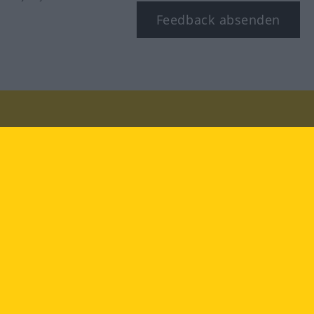
Feedback absenden
Besuchen Sie uns auf:
facebook
YouTube
Instagram
Langenscheidt
NUTZUNGSBEDINGUNGEN