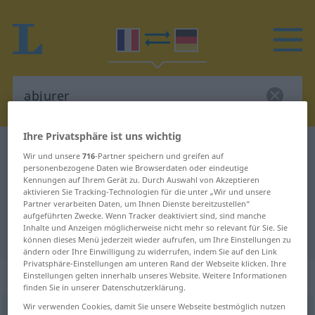
Ihre Privatsphäre ist uns wichtig
Französisch-Deutsch Wörterbuch
abjurer
Wir und unsere
716
-Partner speichern und greifen auf
Französisch-Deutsch Übersetzung
personenbezogene Daten wie Browserdaten oder eindeutige
Kennungen auf Ihrem Gerät zu. Durch Auswahl von Akzeptieren
für "abjurer"
aktivieren Sie Tracking-Technologien für die unter „Wir und unsere
Partner verarbeiten Daten, um Ihnen Dienste bereitzustellen“
aufgeführten Zwecke. Wenn Tracker deaktiviert sind, sind manche
Inhalte und Anzeigen möglicherweise nicht mehr so relevant für Sie. Sie
"abjurer" Deutsch Übersetzung
können dieses Menü jederzeit wieder aufrufen, um Ihre Einstellungen zu
ändern oder Ihre Einwilligung zu widerrufen, indem Sie auf den Link
Privatsphäre-Einstellungen am unteren Rand der Webseite klicken. Ihre
„abjurer“
: verbe transitif
Einstellungen gelten innerhalb unseres Website. Weitere Informationen
finden Sie in unserer Datenschutzerklärung.
Wir verwenden Cookies, damit Sie unsere Webseite bestmöglich nutzen
abjurer
[abʒyʀe]
v/t