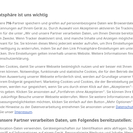
atsphäre ist uns wichtig
sere
716
-Partner speichern und greifen auf personenbezogene Daten wie Browserdat
tippen)
Kennungen auf Ihrem Gerät zu. Durch Auswahl von Akzeptieren aktivieren Sie Trackin
n für die unter „Wir und unsere Partner verarbeiten Daten, um Ihnen Dienste bereitz
stehen lassen
verlassen, aufgeben
n Zwecke. Wenn Tracker deaktiviert sind, sind manche Inhalte und Anzeigen mögliche
evant für Sie. Sie können dieses Menü jederzeit wieder aufrufen, um Ihre Einstellung
inwilligung zu widerrufen, indem Sie auf den Link Privatsphäre-Einstellungen am unt
cken. Ihre Einstellungen gelten innerhalb unseres Website. Weitere Informationen fin
rücklassen
Weitere Beispiele...
enschutzerklärung.
en Cookies, damit Sie unsere Webseite bestmöglich nutzen und wir besser mit Ihnen
en können. Notwendige, funktionale und statistische Cookies, die für den Betrieb d
ischen Auswertung unserer Webseite erforderlich sind, werden auf Grundlage unserer
laisser
hrem Endgerät gespeichert. Marketing-Cookies und Cookies, die der Bereitstellung per
nen, werden nur gespeichert, wenn Sie uns durch einen Klick auf den „Akzeptieren“-
nis geben. Klicken Sie ansonsten auf „Fortfahren ohne Akzeptieren“. Sie können Ihre 
ür zukünftige Besuche unserer Webseite widerrufen. Wenn Sie weitere Informationen 
laisser
(≈ ne pas emmener)
assungsmöglichkeiten möchten, klicken Sie einfach auf den Button „Mehr Optionen“
de Hinweise zu der Datenverarbeitung entnehmen Sie ansonsten unserer
Datenschut
 Sie unser
Impressum
.
laisser
(≈ ne pas manger, etc)
unsere Partner verarbeiten Daten, um Folgendes bereitzustellen:
ocation-Daten verwenden. Geräteeigenschaften zur Identifikation aktiv abfragen. Sp
griff auf Informationen auf einem Gerät. Personalisierte Werbung und Inhalte, Mes