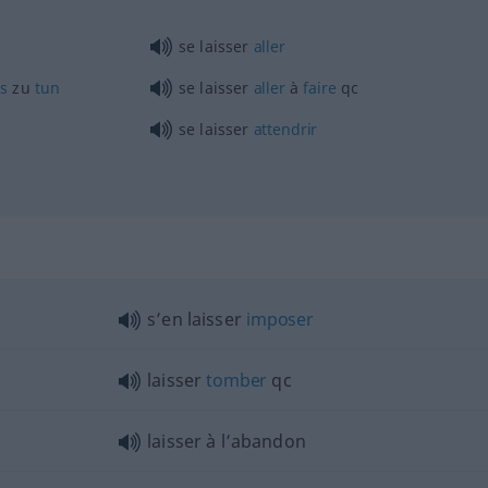
se laisser
aller
s
zu
tun
se laisser
aller
à
faire
qc
se laisser
attendrir
s’en laisser
imposer
laisser
tomber
qc
laisser à l’abandon