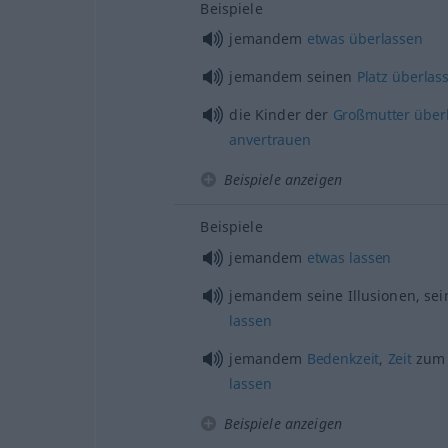
Beispiele
jemandem
etwas
überlassen
jemandem seinen
Platz
überlas
die Kinder der
Großmutter
über
anvertrauen
Beispiele anzeigen
Beispiele
jemandem
etwas
lassen
jemandem seine Illusionen, se
lassen
jemandem
Bedenkzeit
,
Zeit
zum 
lassen
Beispiele anzeigen