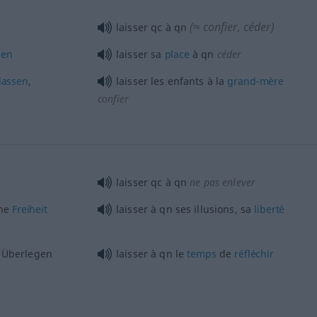
(≈ confier, céder)
laisser
qc
à
qn
sen
laisser sa
place
à
qn
céder
lassen
,
laisser les enfants à la
grand-mère
confier
laisser
qc
à
qn
ne pas enlever
ine
Freiheit
laisser à
qn
ses illusions, sa
liberté
Überlegen
laisser à
qn
le
temps
de
réfléchir