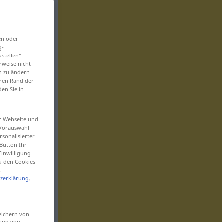
en oder
g-
ustellen“
rweise nicht
en zu ändern
eren Rand der
den Sie in
er Webseite und
 Vorauswahl
sonalisierter
Button Ihr
Einwilligung
zu den Cookies
.
zerklärung
.
eichern von
sung von