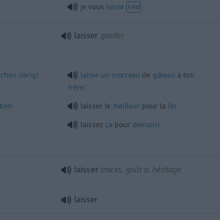
je vous
laisse
FAM
laisser
garder
uchen
übrig!
laisse
un
morceau
de
gâteau
à ton
frère!
eben
laisser le
meilleur
pour la
fin
laissez
ça
pour
demain!
laisser
traces, goût
a.
héritage
laisser