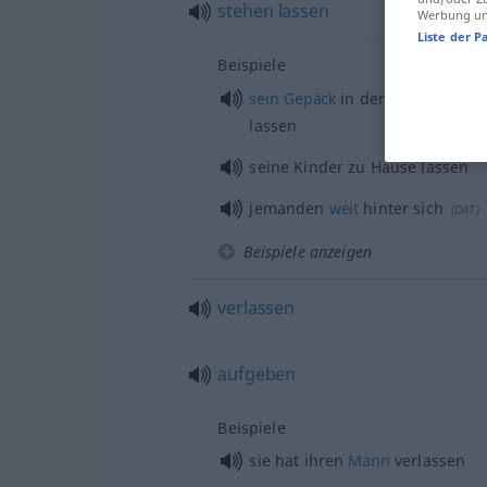
stehen
lassen
Werbung und
Liste der P
Beispiele
sein
Gepäck
in der Handgepäck
lassen
seine Kinder zu Hause lassen
jemanden
weit
hinter sich
(
DAT
)
Beispiele anzeigen
verlassen
aufgeben
Beispiele
sie hat ihren
Mann
verlassen