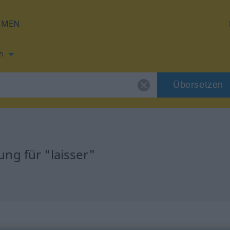
HMEN
h
Übersetzen
ng für "laisser"