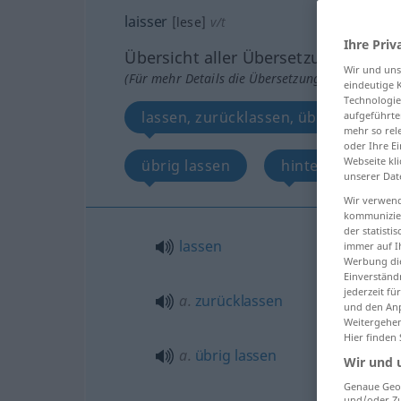
laisser
[lese]
v/t
Ihre Priv
Übersicht aller Übersetzungen
Wir und un
(Für mehr Details die Übersetzung anklicken/an
eindeutige 
Technologie
lassen, zurücklassen, übrig lassen, 
aufgeführte
mehr so rel
oder Ihre E
Webseite kli
übrig lassen
hinterlassen, zu
unserer Dat
Wir verwend
kommunizier
der statist
lassen
immer auf I
Werbung die
Einverständ
jederzeit f
a.
zurücklassen
und den Anp
Weitergehen
Hier finden
a.
übrig
lassen
Wir und 
Genaue Geol
und/oder Zu