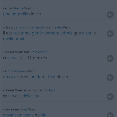
eine
Flasche
Wein
une
bouteille
de
vin
das ist
anerkanntermaßen
der
beste
Wein
il est
reconnu
,
généralement
admis
que
c’est
le
meilleur
vin
dieser Wein hat 12
Prozent
ce
vin
a
,
fait
12 degrés
ein
Schoppen
Wein
un
quart
bzw.
un
demi-litre
de
vin
dieser Wein ist ein guter
Schluck
ce
vin
est
délicieux
bei einem
Glas
Wein
devant
un
verre
de
vin