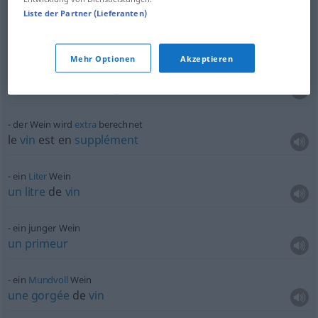
Liste der Partner (Lieferanten)
dieser Wein ist ein guter
Schluck
ce
vin
est
agréable
Mehr Optionen
Akzeptieren
bitte
, keinen Wein!
pas de
vin
, s’il vous
plaît!
der Wein wird
extra
berechnet
le
vin
est en
supplément
ein
Liter
Wein
un
litre
de
vin
ein junger Wein
un
primeur
ein
Mundvoll
Wein
une
gorgée
de
vin