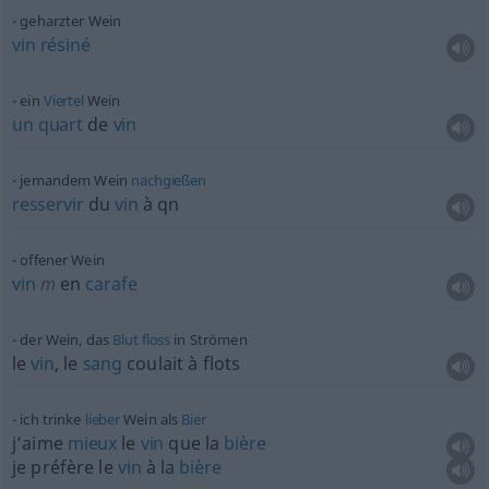
geharzter Wein
vin
résiné
ein
Viertel
Wein
un
quart
de
vin
jemandem Wein
nachgießen
resservir
du
vin
à
qn
offener Wein
vin
m
en
carafe
der Wein, das
Blut
floss
in Strömen
le
vin
, le
sang
coulait à flots
ich trinke
lieber
Wein als
Bier
j’aime
mieux
le
vin
que la
bière
je préfère le
vin
à la
bière