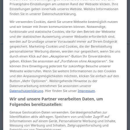
Privatsphäre-Einstellungen am unteren Rand der Webseite klicken. Ihre
Einstellungen gelten innerhalb unseres Website. Weitere Informationen
Übersicht aller Übersetzungen
finden Sie in unserer Datenschutzerklärung.
(Für mehr Details die Übersetzung anklicken/antippen)
Wir verwenden Cookies, damit Sie unsere Webseite bestmöglich nutzen
und wir besser mit Ihnen kommunizieren können. Notwendige,
vin
vignes
funktionale und statistische Cookies, die für den Betrieb der Webseite
und der statistischen Auswertung unserer Webseite erforderlich sind,
werden auf Grundlage unserer Vorauswahl immer auf Ihrem Endgerät
gespeichert. Marketing-Cookies und Cookies, die der Bereitstellung
personalisierter Werbung dienen, werden nur gespeichert, wenn Sie uns
durch einen Klick auf den „Akzeptieren“-Button Ihr Einverständnis
vin
m
Wein
Getränk
geben. Klicken Sie ansonsten auf „Fortfahren ohne Akzeptieren“. Sie
können Ihre Einwilligung jederzeit für zukünftige Besuche unserer
Webseite widerrufen. Wenn Sie weitere Informationen zu den Cookies
und den Anpassungsmöglichkeiten möchten, klicken Sie einfach auf den
Button „Mehr Optionen“. Weitergehende Hinweise zu der
Datenverarbeitung entnehmen Sie ansonsten unserer
vigne(s)
f
(
pl
)
Wein
(≈ Weinreben)
Datenschutzerklärung
. Hier finden Sie unser
Impressum
.
Wir und unsere Partner verarbeiten Daten, um
Folgendes bereitzustellen:
Genaue Geolocation-Daten verwenden. Geräteeigenschaften zur
Identifikation aktiv abfragen. Speichern von und/oder Zugriff auf
Beispielsätze für "Wein"
Informationen auf einem Gerät. Personalisierte Werbung und Inhalte,
Messung von Werbung und Inhalten, Zielgruppenforschung und
Entwicklung von Dienstleistungen.