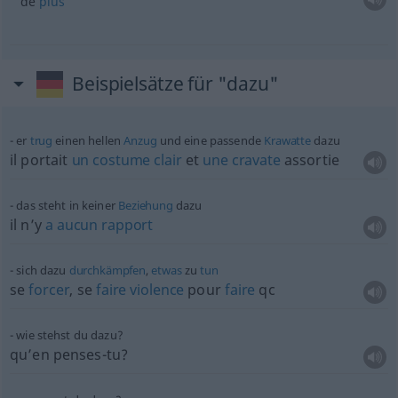
de
plus
Beispielsätze für "dazu"
er
trug
einen hellen
Anzug
und eine passende
Krawatte
dazu
il portait
un
costume
clair
et
une
cravate
assortie
das steht in keiner
Beziehung
dazu
il n’y
a
aucun
rapport
sich dazu
durchkämpfen
,
etwas
zu
tun
se
forcer
, se
faire
violence
pour
faire
qc
wie stehst du dazu?
qu’en penses-tu?