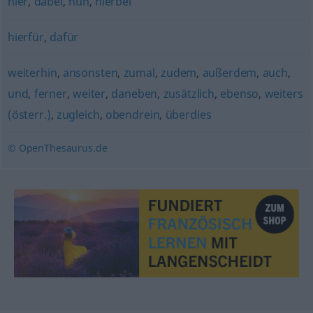
hier
,
dabei
,
nun
,
hierbei
hierfür
,
dafür
weiterhin
,
ansonsten
,
zumal
,
zudem
,
außerdem
,
auch
,
und
,
ferner
,
weiter
,
daneben
,
zusätzlich
,
ebenso
,
weiters
(österr.)
,
zugleich
,
obendrein
,
überdies
© OpenThesaurus.de