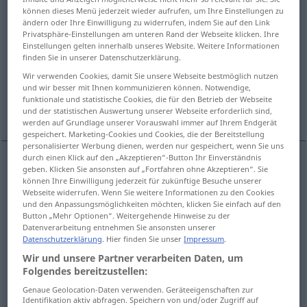
können dieses Menü jederzeit wieder aufrufen, um Ihre Einstellungen zu
ändern oder Ihre Einwilligung zu widerrufen, indem Sie auf den Link
Übersicht aller Übersetzungen
Privatsphäre-Einstellungen am unteren Rand der Webseite klicken. Ihre
(Für mehr Details die Übersetzung anklicken/antippen)
Einstellungen gelten innerhalb unseres Website. Weitere Informationen
finden Sie in unserer Datenschutzerklärung.
à cela, pour cela, dans ce but
Wir verwenden Cookies, damit Sie unsere Webseite bestmöglich nutzen
und wir besser mit Ihnen kommunizieren können. Notwendige,
funktionale und statistische Cookies, die für den Betrieb der Webseite
Weitere Beispiele...
und der statistischen Auswertung unserer Webseite erforderlich sind,
werden auf Grundlage unserer Vorauswahl immer auf Ihrem Endgerät
gespeichert. Marketing-Cookies und Cookies, die der Bereitstellung
personalisierter Werbung dienen, werden nur gespeichert, wenn Sie uns
durch einen Klick auf den „Akzeptieren“-Button Ihr Einverständnis
geben. Klicken Sie ansonsten auf „Fortfahren ohne Akzeptieren“. Sie
à cela
dazu
Zweck
können Ihre Einwilligung jederzeit für zukünftige Besuche unserer
Webseite widerrufen. Wenn Sie weitere Informationen zu den Cookies
und den Anpassungsmöglichkeiten möchten, klicken Sie einfach auf den
pour cela
dazu
Button „Mehr Optionen“. Weitergehende Hinweise zu der
Datenverarbeitung entnehmen Sie ansonsten unserer
Datenschutzerklärung
. Hier finden Sie unser
Impressum
.
dans ce
but
dazu
Wir und unsere Partner verarbeiten Daten, um
Folgendes bereitzustellen:
Beispiele
Genaue Geolocation-Daten verwenden. Geräteeigenschaften zur
(≈ zu diesem Ergebnis)
Identifikation aktiv abfragen. Speichern von und/oder Zugriff auf
dazu wird es nicht
kommen