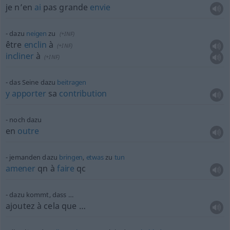
je n’en
ai
pas grande
envie
dazu
neigen
zu
(
+INF
)
être
enclin
à
(
+INF
)
incliner
à
(
+INF
)
das Seine dazu
beitragen
y
apporter
sa
contribution
noch dazu
en
outre
jemanden dazu
bringen
,
etwas
zu
tun
amener
qn
à
faire
qc
dazu kommt, dass …
ajoutez à cela que …