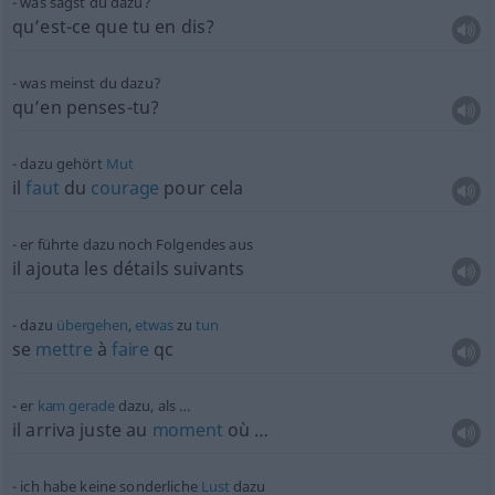
was sagst du dazu?
qu’est-ce que tu en dis?
was meinst du dazu?
qu’en penses-tu?
dazu gehört
Mut
il
faut
du
courage
pour cela
er führte dazu noch Folgendes aus
il ajouta les détails suivants
dazu
übergehen
,
etwas
zu
tun
se
mettre
à
faire
qc
er
kam
gerade
dazu, als …
il arriva juste au
moment
où …
ich habe keine sonderliche
Lust
dazu