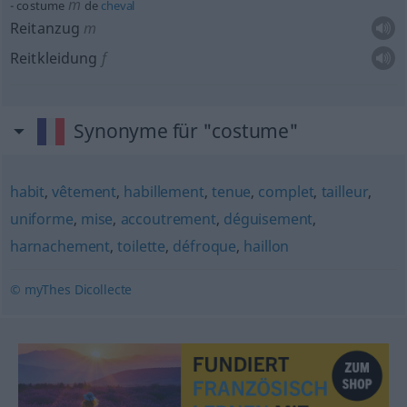
m
costume
de
cheval
Reitanzug
m
Reitkleidung
f
Synonyme für "costume"
habit
,
vêtement
,
habillement
,
tenue
,
complet
,
tailleur
,
uniforme
,
mise
,
accoutrement
,
déguisement
,
harnachement
,
toilette
,
défroque
,
haillon
© myThes Dicollecte