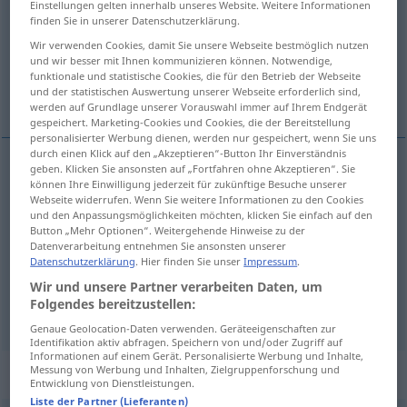
Einstellungen gelten innerhalb unseres Website. Weitere Informationen
finden Sie in unserer Datenschutzerklärung.
Übersicht aller Übersetzungen
Wir verwenden Cookies, damit Sie unsere Webseite bestmöglich nutzen
(Für mehr Details die Übersetzung anklicken/antippen)
und wir besser mit Ihnen kommunizieren können. Notwendige,
funktionale und statistische Cookies, die für den Betrieb der Webseite
und der statistischen Auswertung unserer Webseite erforderlich sind,
Herrenanzug
Kostüm
werden auf Grundlage unserer Vorauswahl immer auf Ihrem Endgerät
gespeichert. Marketing-Cookies und Cookies, die der Bereitstellung
personalisierter Werbung dienen, werden nur gespeichert, wenn Sie uns
durch einen Klick auf den „Akzeptieren“-Button Ihr Einverständnis
geben. Klicken Sie ansonsten auf „Fortfahren ohne Akzeptieren“. Sie
können Ihre Einwilligung jederzeit für zukünftige Besuche unserer
(Herren)Anzug
m
costume
pour homme
Webseite widerrufen. Wenn Sie weitere Informationen zu den Cookies
und den Anpassungsmöglichkeiten möchten, klicken Sie einfach auf den
Button „Mehr Optionen“. Weitergehende Hinweise zu der
Datenverarbeitung entnehmen Sie ansonsten unserer
Datenschutzerklärung
. Hier finden Sie unser
Impressum
.
Kostüm
n
costume
a.
déguisement
THÉ
Wir und unsere Partner verarbeiten Daten, um
Folgendes bereitzustellen:
Genaue Geolocation-Daten verwenden. Geräteeigenschaften zur
Identifikation aktiv abfragen. Speichern von und/oder Zugriff auf
Informationen auf einem Gerät. Personalisierte Werbung und Inhalte,
Messung von Werbung und Inhalten, Zielgruppenforschung und
Beispielsätze für "costume"
Entwicklung von Dienstleistungen.
Liste der Partner (Lieferanten)