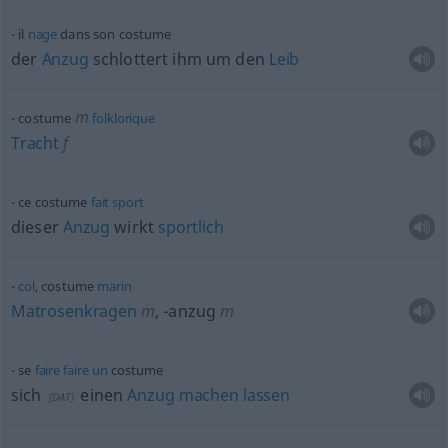
il
nage
dans son costume
der
Anzug
schlottert ihm um den
Leib
m
costume
folklorique
Tracht
f
ce costume
fait
sport
dieser
Anzug
wirkt
sportlich
col
, costume
marin
Matrosenkragen
m
,
-anzug
m
se
faire
faire
un
costume
sich
einen
Anzug
machen
lassen
(
DAT
)