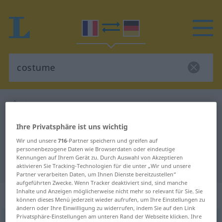
Französisch-Deutsch Wörterbuch
costume
Französisch-Deutsch Übersetzung
Ihre Privatsphäre ist uns wichtig
für "costume"
Wir und unsere
716
-Partner speichern und greifen auf
personenbezogene Daten wie Browserdaten oder eindeutige
Kennungen auf Ihrem Gerät zu. Durch Auswahl von Akzeptieren
"costume" Deutsch Übersetzung
aktivieren Sie Tracking-Technologien für die unter „Wir und unsere
Partner verarbeiten Daten, um Ihnen Dienste bereitzustellen“
aufgeführten Zwecke. Wenn Tracker deaktiviert sind, sind manche
Inhalte und Anzeigen möglicherweise nicht mehr so relevant für Sie. Sie
„costume“
: masculin
können dieses Menü jederzeit wieder aufrufen, um Ihre Einstellungen zu
ändern oder Ihre Einwilligung zu widerrufen, indem Sie auf den Link
Privatsphäre-Einstellungen am unteren Rand der Webseite klicken. Ihre
costume
[kɔstym]
m