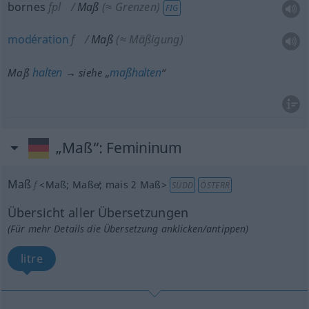
bornes
fpl
Maß
(≈ Grenzen)
FIG
modération
f
Maß
(≈ Mäßigung)
halten
maßhalten
Maß
→ siehe „
“
„Maß“
: Femininum
Maß
f
<
Maß
;
Maße̸
;
mais
2 Maß
>
SÜDD
ÖSTERR
Übersicht aller Übersetzungen
(Für mehr Details die Übersetzung anklicken/antippen)
litre