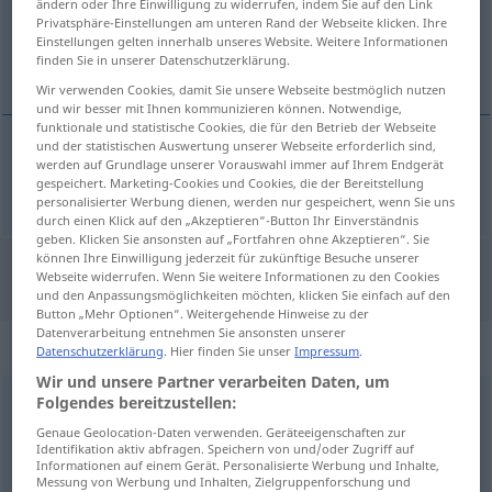
ändern oder Ihre Einwilligung zu widerrufen, indem Sie auf den Link
Privatsphäre-Einstellungen am unteren Rand der Webseite klicken. Ihre
Übersicht aller Übersetzungen
Einstellungen gelten innerhalb unseres Website. Weitere Informationen
finden Sie in unserer Datenschutzerklärung.
(Für mehr Details die Übersetzung anklicken/antippen)
Wir verwenden Cookies, damit Sie unsere Webseite bestmöglich nutzen
und wir besser mit Ihnen kommunizieren können. Notwendige,
funktionale und statistische Cookies, die für den Betrieb der Webseite
und der statistischen Auswertung unserer Webseite erforderlich sind,
werden auf Grundlage unserer Vorauswahl immer auf Ihrem Endgerät
messen
maß → siehe „
“
gespeichert. Marketing-Cookies und Cookies, die der Bereitstellung
personalisierter Werbung dienen, werden nur gespeichert, wenn Sie uns
durch einen Klick auf den „Akzeptieren“-Button Ihr Einverständnis
geben. Klicken Sie ansonsten auf „Fortfahren ohne Akzeptieren“. Sie
können Ihre Einwilligung jederzeit für zukünftige Besuche unserer
Webseite widerrufen. Wenn Sie weitere Informationen zu den Cookies
"Maß" Französisch Übersetzung
und den Anpassungsmöglichkeiten möchten, klicken Sie einfach auf den
Button „Mehr Optionen“. Weitergehende Hinweise zu der
Datenverarbeitung entnehmen Sie ansonsten unserer
„Maß“
: Neutrum
Datenschutzerklärung
. Hier finden Sie unser
Impressum
.
Wir und unsere Partner verarbeiten Daten, um
Folgendes bereitzustellen:
Maß
n
<
Maßes
;
Maße
>
Genaue Geolocation-Daten verwenden. Geräteeigenschaften zur
Übersicht aller Übersetzungen
Identifikation aktiv abfragen. Speichern von und/oder Zugriff auf
Informationen auf einem Gerät. Personalisierte Werbung und Inhalte,
(Für mehr Details die Übersetzung anklicken/antippen)
Messung von Werbung und Inhalten, Zielgruppenforschung und