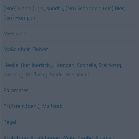
(eine) Halbe (ugs., süddt.)
,
(ein) Schoppen
,
(ein) Bier
,
(ein) Humpen
Messwert
Maßeinheit
,
Einheit
Henkel (berlinerisch)
,
Humpen
,
Schnelle
,
Steinkrug
,
Bierkrug
,
Maßkrug
,
Seidel
,
Bierseidel
Parameter
Prüfstein (geh.)
,
Maßstab
Pegel
Abstufung
,
Ausdehnung
,
Weite
,
Größe
,
Ausmaß
,