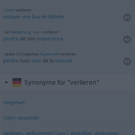
hoch
verlieren
essuyer
une
lourde
défaite
an
Bedeutung
verlieren
(
DAT
)
perdre
de son
importance
od
jedes
jegliches
Augenmaß
verlieren
perdre
tout
sens
de la
mesure
Synonyme für "verlieren"
vergehen
(sich) verzetteln
verlegen
,
verbummeln (ugs.)
,
einbüßen
,
verkramen