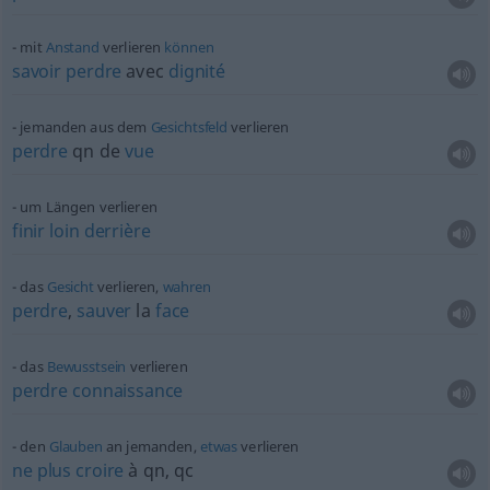
mit
Anstand
verlieren
können
savoir
perdre
avec
dignité
jemanden aus dem
Gesichtsfeld
verlieren
perdre
qn
de
vue
um Längen verlieren
finir
loin
derrière
das
Gesicht
verlieren,
wahren
perdre
,
sauver
la
face
das
Bewusstsein
verlieren
perdre
connaissance
den
Glauben
an jemanden,
etwas
verlieren
ne
plus
croire
à
qn
,
qc