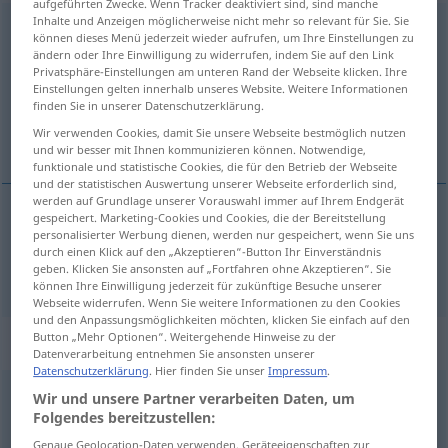
aufgeführten Zwecke. Wenn Tracker deaktiviert sind, sind manche
Inhalte und Anzeigen möglicherweise nicht mehr so relevant für Sie. Sie
verlieren
[fɛrˈliːrən]
v/t
<
verlor
;
verloren
>
können dieses Menü jederzeit wieder aufrufen, um Ihre Einstellungen zu
ändern oder Ihre Einwilligung zu widerrufen, indem Sie auf den Link
Übersicht aller Übersetzungen
Privatsphäre-Einstellungen am unteren Rand der Webseite klicken. Ihre
Einstellungen gelten innerhalb unseres Website. Weitere Informationen
(Für mehr Details die Übersetzung anklicken/antippen)
finden Sie in unserer Datenschutzerklärung.
Wir verwenden Cookies, damit Sie unsere Webseite bestmöglich nutzen
perdre
und wir besser mit Ihnen kommunizieren können. Notwendige,
funktionale und statistische Cookies, die für den Betrieb der Webseite
und der statistischen Auswertung unserer Webseite erforderlich sind,
werden auf Grundlage unserer Vorauswahl immer auf Ihrem Endgerät
gespeichert. Marketing-Cookies und Cookies, die der Bereitstellung
personalisierter Werbung dienen, werden nur gespeichert, wenn Sie uns
perdre
verlieren
a.
Haare, Blätter, Prozess, Wette
durch einen Klick auf den „Akzeptieren“-Button Ihr Einverständnis
geben. Klicken Sie ansonsten auf „Fortfahren ohne Akzeptieren“. Sie
können Ihre Einwilligung jederzeit für zukünftige Besuche unserer
Webseite widerrufen. Wenn Sie weitere Informationen zu den Cookies
und den Anpassungsmöglichkeiten möchten, klicken Sie einfach auf den
Button „Mehr Optionen“. Weitergehende Hinweise zu der
„verlieren“
: intransitives Verb
Datenverarbeitung entnehmen Sie ansonsten unserer
Datenschutzerklärung
. Hier finden Sie unser
Impressum
.
verlieren
[fɛrˈliːrən]
v/i
<
verlor
;
verloren
>
Wir und unsere Partner verarbeiten Daten, um
Folgendes bereitzustellen:
Übersicht aller Übersetzungen
Genaue Geolocation-Daten verwenden. Geräteeigenschaften zur