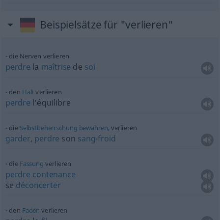
Beispielsätze für "verlieren"
die Nerven verlieren
perdre
la
maîtrise
de
soi
den
Halt
verlieren
perdre
l’équilibre
die
Selbstbeherrschung
bewahren
, verlieren
garder
,
perdre
son
sang-froid
die
Fassung
verlieren
perdre
contenance
se
déconcerter
den
Faden
verlieren