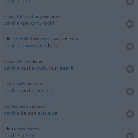
perdre
le
fil
seine
Beherrschung
verlieren
perdre
son
sang-froid
die
Kontrolle
über
etwas
verlieren
(
AKK
)
perdre
le
contrôle
de
qc
seinen
Reiz
verlieren
perdre
tout
attrait
, tout
intérêt
jedes
Maß
verlieren
perdre
toute
mesure
an
Aktualität
verlieren
perdre
de son
actualité
den
Kopf
verlieren
perdre
la
tête