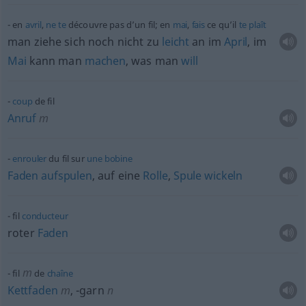
en
avril
,
ne
te
découvre pas d’un fil; en
mai
,
fais
ce qu’il
te
plaît
man ziehe sich noch nicht zu
leicht
an im
April
, im
Mai
kann man
machen
, was man
will
coup
de fil
Anruf
m
enrouler
du fil sur
une
bobine
Faden
aufspulen
, auf eine
Rolle
,
Spule
wickeln
fil
conducteur
roter
Faden
m
fil
de
chaîne
Kettfaden
m
,
-garn
n