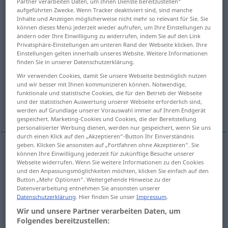
Partner verarbeiten Daten, um Ihnen Dienste bereitzustellen“
aufgeführten Zwecke. Wenn Tracker deaktiviert sind, sind manche
Übersicht aller Übersetzungen
Inhalte und Anzeigen möglicherweise nicht mehr so relevant für Sie. Sie
können dieses Menü jederzeit wieder aufrufen, um Ihre Einstellungen zu
(Für mehr Details die Übersetzung anklicken/antippen)
ändern oder Ihre Einwilligung zu widerrufen, indem Sie auf den Link
Privatsphäre-Einstellungen am unteren Rand der Webseite klicken. Ihre
Faden, Garn, Faser, Schnur
Einstellungen gelten innerhalb unseres Website. Weitere Informationen
finden Sie in unserer Datenschutzerklärung.
Wir verwenden Cookies, damit Sie unsere Webseite bestmöglich nutzen
Draht, Schnur, Kabel
Faserrichtung
und wir besser mit Ihnen kommunizieren können. Notwendige,
funktionale und statistische Cookies, die für den Betrieb der Webseite
und der statistischen Auswertung unserer Webseite erforderlich sind,
Schneide
Weitere Beispiele...
werden auf Grundlage unserer Vorauswahl immer auf Ihrem Endgerät
gespeichert. Marketing-Cookies und Cookies, die der Bereitstellung
personalisierter Werbung dienen, werden nur gespeichert, wenn Sie uns
durch einen Klick auf den „Akzeptieren“-Button Ihr Einverständnis
geben. Klicken Sie ansonsten auf „Fortfahren ohne Akzeptieren“. Sie
können Ihre Einwilligung jederzeit für zukünftige Besuche unserer
Faden
m
fil
a.
TEXT
FIG
Webseite widerrufen. Wenn Sie weitere Informationen zu den Cookies
und den Anpassungsmöglichkeiten möchten, klicken Sie einfach auf den
Button „Mehr Optionen“. Weitergehende Hinweise zu der
Garn
n
fil
Datenverarbeitung entnehmen Sie ansonsten unserer
Datenschutzerklärung
. Hier finden Sie unser
Impressum
.
Faser
f
fil
des haricots
Wir und unsere Partner verarbeiten Daten, um
Folgendes bereitzustellen: