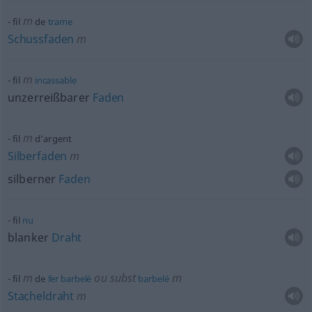
m
fil
de
trame
Schussfaden
m
m
fil
incassable
unzerreißbarer
Faden
m
fil
d’argent
Silberfaden
m
silberner
Faden
fil
nu
blanker
Draht
m
ou
subst
m
fil
de
fer
barbelé
barbelé
Stacheldraht
m