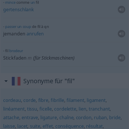
mince
comme
un
fil
gertenschlank
passer
un
coup
de fil à
qn
jemanden
anrufen
fil
brodeur
Stickfaden
m
(für Stickmaschinen)
Synonyme für "fil"
cordeau
,
corde
,
fibre
,
fibrille
,
filament
,
ligament
,
linéament
,
tissu
,
ficelle
,
cordelette
,
lien
,
tranchant
,
attache
,
entrave
,
ligature
,
chaîne
,
cordon
,
ruban
,
bride
,
laisse
,
lacet
,
suite
,
effet
,
conséquence
,
résultat
,