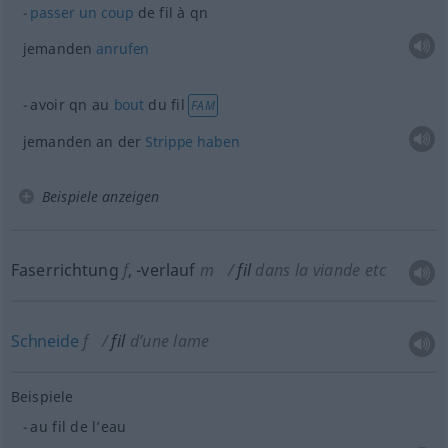
passer
un
coup
de fil à
qn
jemanden
anrufen
avoir
qn
au
bout
du fil
FAM
jemanden an der
Strippe
haben
Beispiele anzeigen
Faserrichtung
f
,
-verlauf
m
fil
dans la viande etc
Schneide
f
fil
d’une lame
Beispiele
au fil de l’eau