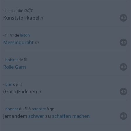
adjt
fil plastifié
Kunststoffkabel
n
m
fil
de
laiton
Messingdraht
m
bobine
de fil
Rolle
Garn
brin
de fil
(Garn)Fädchen
n
donner
du fil à
retordre
à
qn
jemandem
schwer
zu
schaffen
machen