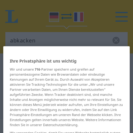
Ihre Privatsphäre ist uns wichtig
Deutsch-Französisch Wörterbuch
abkacken
Wir und unsere
716
-Partner speichern und greifen auf
Deutsch-Französisch Übersetzung
personenbezogene Daten wie Browserdaten oder eindeutige
Kennungen auf Ihrem Gerät zu. Durch Auswahl von Akzeptieren
für "abkacken"
aktivieren Sie Tracking-Technologien für die unter „Wir und unsere
Partner verarbeiten Daten, um Ihnen Dienste bereitzustellen“
aufgeführten Zwecke. Wenn Tracker deaktiviert sind, sind manche
"abkacken" Französisch
Inhalte und Anzeigen möglicherweise nicht mehr so relevant für Sie. Sie
können dieses Menü jederzeit wieder aufrufen, um Ihre Einstellungen zu
Übersetzung
ändern oder Ihre Einwilligung zu widerrufen, indem Sie auf den Link
Privatsphäre-Einstellungen am unteren Rand der Webseite klicken. Ihre
Einstellungen gelten innerhalb unseres Website. Weitere Informationen
„abkacken“
: intransitives Verb
finden Sie in unserer Datenschutzerklärung.
Wir verwenden Cookies, damit Sie unsere Webseite bestmöglich nutzen