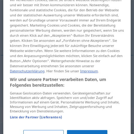
und wir besser mit Ihnen kommunizieren können. Notwendige,
abkacken
v/i
<
sép
;
-ge-
>
SL
funktionale und statistische Cookies, die für den Betrieb der Webseite
und der statistischen Auswertung unserer Webseite erforderlich sind,
Übersicht aller Übersetzungen
werden auf Grundlage unserer Vorauswahl immer auf Ihrem Endgerät
gespeichert. Marketing-Cookies und Cookies, die der Bereitstellung
(Für mehr Details die Übersetzung anklicken/antippen)
personalisierter Werbung dienen, werden nur gespeichert, wenn Sie uns
durch einen Klick auf den „Akzeptieren“-Button Ihr Einverständnis
chier
foirer
geben. Klicken Sie ansonsten auf „Fortfahren ohne Akzeptieren“. Sie
können Ihre Einwilligung jederzeit für zukünftige Besuche unserer
Webseite widerrufen. Wenn Sie weitere Informationen zu den Cookies
und den Anpassungsmöglichkeiten möchten, klicken Sie einfach auf den
Button „Mehr Optionen“. Weitergehende Hinweise zu der
Datenverarbeitung entnehmen Sie ansonsten unserer
Datenschutzerklärung
. Hier finden Sie unser
Impressum
.
chier
abkacken
seinen Darm entleeren
<
h.
>
SL
Wir und unsere Partner verarbeiten Daten, um
Folgendes bereitzustellen:
foirer
abkacken
versagen
ou
<
h.
s.
>
Genaue Geolocation-Daten verwenden. Geräteeigenschaften zur
UMG
Identifikation aktiv abfragen. Speichern von und/oder Zugriff auf
Informationen auf einem Gerät. Personalisierte Werbung und Inhalte,
Messung von Werbung und Inhalten, Zielgruppenforschung und
Entwicklung von Dienstleistungen.
Synonyme für "abkacken"
Liste der Partner (Lieferanten)