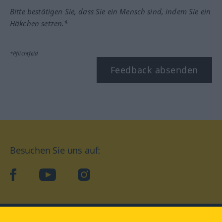
Bitte bestätigen Sie, dass Sie ein Mensch sind, indem Sie ein
Häkchen setzen.*
*Pflichtfeld
Feedback absenden
Besuchen Sie uns auf:
facebook
YouTube
Instagram