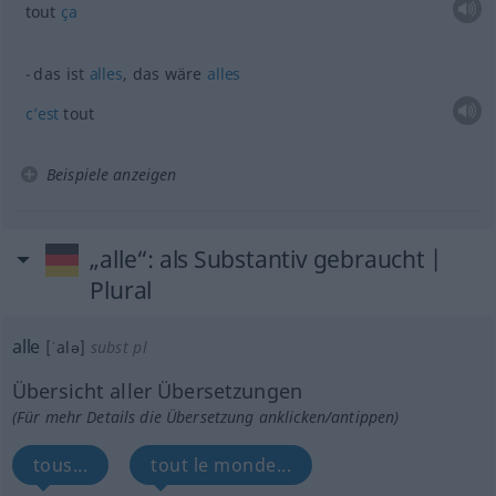
tout
ça
das ist
alles
, das wäre
alles
c’est
tout
Beispiele anzeigen
„alle“
: als Substantiv gebraucht |
Plural
alle
[ˈalə]
subst
pl
Übersicht aller Übersetzungen
(Für mehr Details die Übersetzung anklicken/antippen)
tous...
tout le monde...