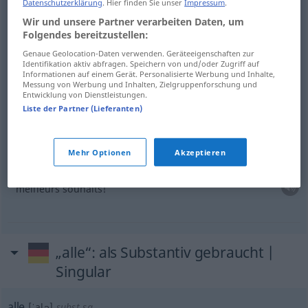
il est tout
sauf
…
Datenschutzerklärung
. Hier finden Sie unser
Impressum
.
Wir und unsere Partner verarbeiten Daten, um
Folgendes bereitzustellen:
alles
Mögliche
Genaue Geolocation-Daten verwenden. Geräteeigenschaften zur
Identifikation aktiv abfragen. Speichern von und/oder Zugriff auf
tout ce que
l’on
peut
imaginer
Informationen auf einem Gerät. Personalisierte Werbung und Inhalte,
Messung von Werbung und Inhalten, Zielgruppenforschung und
Entwicklung von Dienstleistungen.
Beispiele anzeigen
Liste der Partner (Lieferanten)
Beispiele
Mehr Optionen
Akzeptieren
alles
Gute!
meilleurs souhaits!
„alle“
: als Substantiv gebraucht |
Singular
alle
[ˈalə]
subst
sg