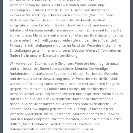
personenbezogene Daten wie Browserdaten oder eindeutige
Kennungen auf Ihrem Gerät zu. Durch Auswahl von Akzeptieren
Übersicht aller Übersetzungen
aktivieren Sie Tracking-Technologien für die unter „Wir und unsere
(Für mehr Details die Übersetzung anklicken/antippen)
Partner verarbeiten Daten, um Ihnen Dienste bereitzustellen“
aufgeführten Zwecke. Wenn Tracker deaktiviert sind, sind manche
Inhalte und Anzeigen möglicherweise nicht mehr so relevant für Sie. Sie
tout /toute
Weitere Beispiele...
können dieses Menü jederzeit wieder aufrufen, um Ihre Einstellungen zu
ändern oder Ihre Einwilligung zu widerrufen, indem Sie auf den Link
Privatsphäre-Einstellungen am unteren Rand der Webseite klicken. Ihre
Einstellungen gelten innerhalb unseres Website. Weitere Informationen
finden Sie in unserer Datenschutzerklärung.
tout (le)/toute (la)
alle
Wir verwenden Cookies, damit Sie unsere Webseite bestmöglich nutzen
und wir besser mit Ihnen kommunizieren können. Notwendige,
funktionale und statistische Cookies, die für den Betrieb der Webseite
und der statistischen Auswertung unserer Webseite erforderlich sind,
werden auf Grundlage unserer Vorauswahl immer auf Ihrem Endgerät
Beispiele
gespeichert. Marketing-Cookies und Cookies, die der Bereitstellung
personalisierter Werbung dienen, werden nur gespeichert, wenn Sie uns
alles
andere
, all das
andere
durch einen Klick auf den „Akzeptieren“-Button Ihr Einverständnis
geben. Klicken Sie ansonsten auf „Fortfahren ohne Akzeptieren“. Sie
tout le
reste
können Ihre Einwilligung jederzeit für zukünftige Besuche unserer
Webseite widerrufen. Wenn Sie weitere Informationen zu den Cookies
und den Anpassungsmöglichkeiten möchten, klicken Sie einfach auf den
er ist
alles
andere
,
nur
kein
…
Button „Mehr Optionen“. Weitergehende Hinweise zu der
Datenverarbeitung entnehmen Sie ansonsten unserer