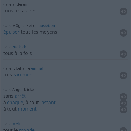
alle anderen
tous les autres
alle Möglichkeiten
ausreizen
épuiser
tous les moyens
alle
zugleich
tous à la fois
alle Jubeljahre
einmal
très
rarement
alle Augenblicke
sans
arrêt
à
chaque
, à tout
instant
à tout
moment
alle
Welt
tout le
monde