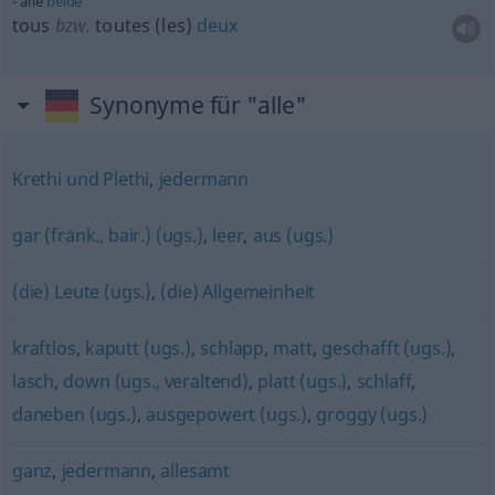
alle
beide
tous
bzw.
toutes (les)
deux
Synonyme für "alle"
Krethi und Plethi
,
jedermann
gar (fränk., bair.) (ugs.)
,
leer
,
aus (ugs.)
(die) Leute (ugs.)
,
(die) Allgemeinheit
kraftlos
,
kaputt (ugs.)
,
schlapp
,
matt
,
geschafft (ugs.)
,
lasch
,
down (ugs., veraltend)
,
platt (ugs.)
,
schlaff
,
daneben (ugs.)
,
ausgepowert (ugs.)
,
groggy (ugs.)
ganz
,
jedermann
,
allesamt