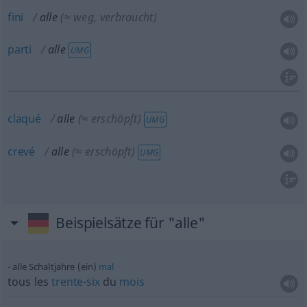
fini
alle
(≈ weg, verbraucht)
parti
alle
UMG
claqué
alle
(≈ erschöpft)
UMG
crevé
alle
(≈ erschöpft)
UMG
Beispielsätze für "alle"
alle Schaltjahre (ein)
mal
tous les
trente-six
du
mois