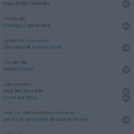
tous droits réservés
Ehe
für alle
mariage
m
pour tous
in alle
Welt
hinausgehen
aller
dans le
monde
entier
für alle Fälle
à tout
hasard
alle
zwei
Jahre
tous les
deux
ans
un
an
sur
deux
sich
alle Sympathien
verscherzen
(
DAT
)
perdre
la
sympathie
de tout le
monde