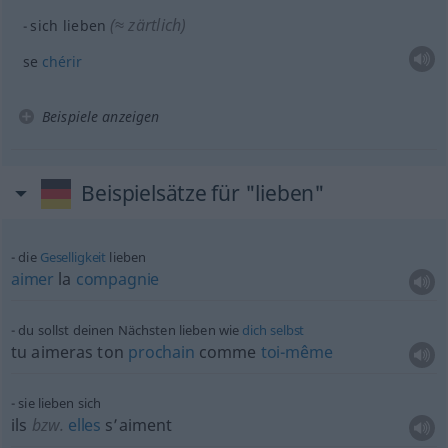
(≈ zärtlich)
sich lieben
se
chérir
Beispiele anzeigen
Beispielsätze für "lieben"
die
Geselligkeit
lieben
aimer
la
compagnie
du sollst deinen Nächsten lieben wie
dich
selbst
tu aimeras ton
prochain
comme
toi-même
sie lieben sich
ils
bzw.
elles
s’aiment