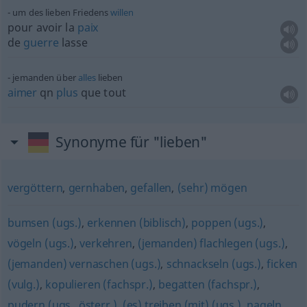
um des lieben Friedens
willen
pour avoir la
paix
de
guerre
lasse
jemanden über
alles
lieben
aimer
qn
plus
que tout
Synonyme für "lieben"
vergöttern
,
gernhaben
,
gefallen
,
(sehr) mögen
bumsen (ugs.)
,
erkennen (biblisch)
,
poppen (ugs.)
,
vögeln (ugs.)
,
verkehren
,
(jemanden) flachlegen (ugs.)
,
(jemanden) vernaschen (ugs.)
,
schnackseln (ugs.)
,
ficken
(vulg.)
,
kopulieren (fachspr.)
,
begatten (fachspr.)
,
pudern (ugs., österr.)
,
(es) treiben (mit) (ugs.)
,
nageln