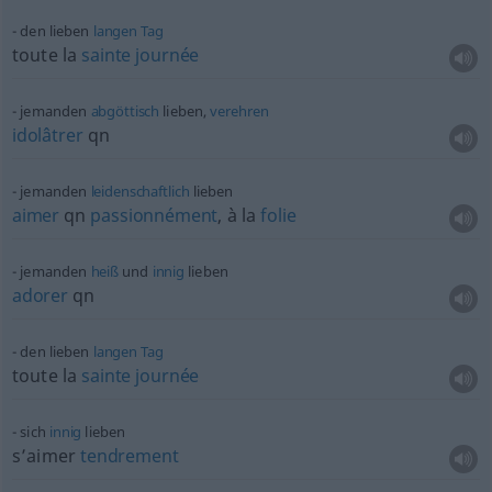
den lieben
langen
Tag
toute la
sainte
journée
jemanden
abgöttisch
lieben,
verehren
idolâtrer
qn
jemanden
leidenschaftlich
lieben
aimer
qn
passionnément
, à la
folie
jemanden
heiß
und
innig
lieben
adorer
qn
den lieben
langen
Tag
toute la
sainte
journée
sich
innig
lieben
s’aimer
tendrement