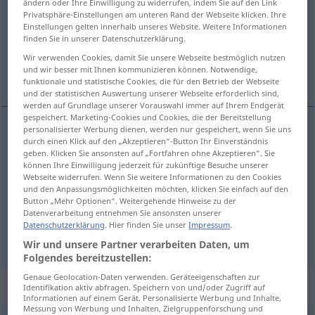
ändern oder Ihre Einwilligung zu widerrufen, indem Sie auf den Link
Privatsphäre-Einstellungen am unteren Rand der Webseite klicken. Ihre
Übersicht aller Übersetzungen
Einstellungen gelten innerhalb unseres Website. Weitere Informationen
finden Sie in unserer Datenschutzerklärung.
(Für mehr Details die Übersetzung anklicken/antippen)
Wir verwenden Cookies, damit Sie unsere Webseite bestmöglich nutzen
und wir besser mit Ihnen kommunizieren können. Notwendige,
aimer, bien aimer, avoir de l’affection pour
funktionale und statistische Cookies, die für den Betrieb der Webseite
und der statistischen Auswertung unserer Webseite erforderlich sind,
werden auf Grundlage unserer Vorauswahl immer auf Ihrem Endgerät
gespeichert. Marketing-Cookies und Cookies, die der Bereitstellung
personalisierter Werbung dienen, werden nur gespeichert, wenn Sie uns
durch einen Klick auf den „Akzeptieren“-Button Ihr Einverständnis
aimer
lieben
geben. Klicken Sie ansonsten auf „Fortfahren ohne Akzeptieren“. Sie
können Ihre Einwilligung jederzeit für zukünftige Besuche unserer
Webseite widerrufen. Wenn Sie weitere Informationen zu den Cookies
bien
aimer
lieben
(≈ mögen)
und den Anpassungsmöglichkeiten möchten, klicken Sie einfach auf den
Button „Mehr Optionen“. Weitergehende Hinweise zu der
avoir de l’affection pour
lieben
Datenverarbeitung entnehmen Sie ansonsten unserer
Datenschutzerklärung
. Hier finden Sie unser
Impressum
.
Wir und unsere Partner verarbeiten Daten, um
Folgendes bereitzustellen:
Genaue Geolocation-Daten verwenden. Geräteeigenschaften zur
„lieben“
: reflexives Verb
Identifikation aktiv abfragen. Speichern von und/oder Zugriff auf
Informationen auf einem Gerät. Personalisierte Werbung und Inhalte,
Messung von Werbung und Inhalten, Zielgruppenforschung und