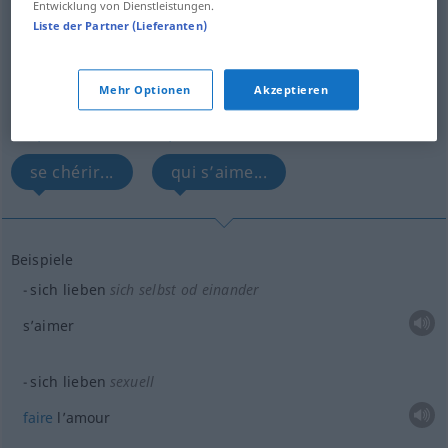
Entwicklung von Dienstleistungen.
lieben
v/r
Liste der Partner (Lieferanten)
Übersicht aller Übersetzungen
(Für mehr Details die Übersetzung anklicken/antippen)
Mehr Optionen
Akzeptieren
s’aimer...
faire l’amour...
se chérir...
qui s’aime...
Beispiele
sich lieben
sich selbst
od
einander
s’aimer
sich lieben
sexuell
faire
l’amour