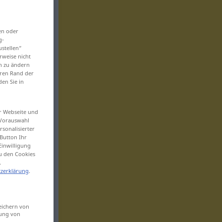
en oder
g-
ustellen“
rweise nicht
en zu ändern
eren Rand der
den Sie in
er Webseite und
 Vorauswahl
sonalisierter
Button Ihr
Einwilligung
zu den Cookies
.
zerklärung
.
eichern von
sung von