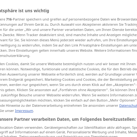
atsphäre ist uns wichtig
sere
716
-Partner speichern und greifen auf personenbezogene Daten wie Browserdat
Kennungen auf Ihrem Gerät zu. Durch Auswahl von Akzeptieren aktivieren Sie Trackin
tippen)
n für die unter „Wir und unsere Partner verarbeiten Daten, um Ihnen Dienste bereitz
n Zwecke. Wenn Tracker deaktiviert sind, sind manche Inhalte und Anzeigen mögliche
os, immobilité
silence
délassement
evant für Sie. Sie können dieses Menü jederzeit wieder aufrufen, um Ihre Einstellung
inwilligung zu widerrufen, indem Sie auf den Link Privatsphäre-Einstellungen am unt
cken. Ihre Einstellungen gelten innerhalb unseres Website. Weitere Informationen fin
enschutzerklärung.
en Cookies, damit Sie unsere Webseite bestmöglich nutzen und wir besser mit Ihnen
en können. Notwendige, funktionale und statistische Cookies, die für den Betrieb d
ischen Auswertung unserer Webseite erforderlich sind, werden auf Grundlage unserer
hrem Endgerät gespeichert. Marketing-Cookies und Cookies, die der Bereitstellung per
Ruhe
innere
nen, werden nur gespeichert, wenn Sie uns durch einen Klick auf den „Akzeptieren“-
nis geben. Klicken Sie ansonsten auf „Fortfahren ohne Akzeptieren“. Sie können Ihre 
ür zukünftige Besuche unserer Webseite widerrufen. Wenn Sie weitere Informationen 
assungsmöglichkeiten möchten, klicken Sie einfach auf den Button „Mehr Optionen“
Ruhe
(≈ Stille, Gelassenheit)
de Hinweise zu der Datenverarbeitung entnehmen Sie ansonsten unserer
Datenschut
 Sie unser
Impressum
.
unsere Partner verarbeiten Daten, um Folgendes bereitzustellen:
Ruhe
(≈ Friede)
ocation-Daten verwenden. Geräteeigenschaften zur Identifikation aktiv abfragen. Sp
griff auf Informationen auf einem Gerät. Personalisierte Werbung und Inhalte, Mes
 Inhalten, Zielgruppenforschung und Entwicklung von Dienstleistungen.