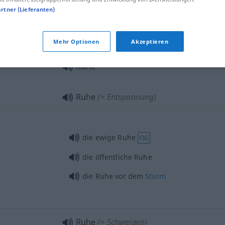
Ruhe
(≈ Erholung)
artner (Lieferanten)
Ruhe
(≈ Unbewegtheit)
Mehr Optionen
Akzeptieren
Ruhe
Ruhe
(≈ Entspannung)
die ewige Ruhe
FIG
die öffentliche Ruhe
die Ruhe vor dem
Sturm
Ruhe
(≈ Schweigen)