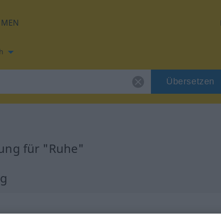
HMEN
h
Übersetzen
ung für "Ruhe"
ng