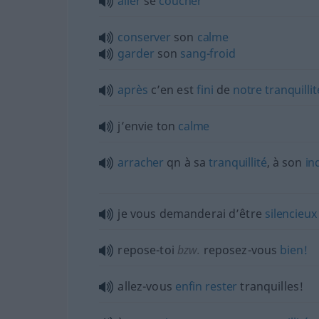
aller
se
coucher
conserver
son
calme
garder
son
sang-froid
après
c’en est
fini
de
notre
tranquillit
j’envie ton
calme
arracher
qn
à sa
tranquillité
, à son
in
je vous demanderai d’être
silencieux
repose-toi
bzw.
reposez-vous
bien!
allez-vous
enfin
rester
tranquilles!