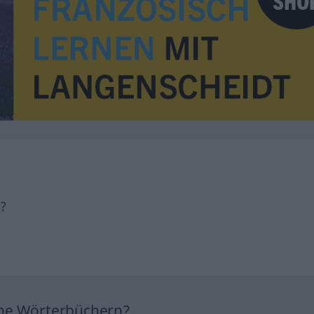
h?
ine Wörterbüchern?