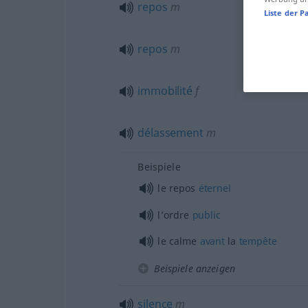
repos
m
Liste der P
repos
m
immobilité
f
délassement
m
Beispiele
le repos
éternel
l’ordre
public
le calme
avant
la
tempête
Beispiele anzeigen
silence
m