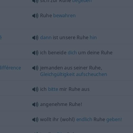
sich zur Ruhe
begeben
Ruhe
bewahren
é
dann
ist unsere Ruhe
hin
ich beneide
dich
um deine Ruhe
différence
jemanden aus seiner Ruhe,
Gleichgültigkeit
aufscheuchen
ich
bitte
mir Ruhe aus
angenehme Ruhe!
wollt ihr (wohl)
endlich
Ruhe
geben!