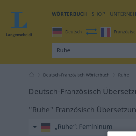
WÖRTERBUCH
SHOP
UNTERNE
Deutsch
Französisc
Deutsch-Französisch Wörterbuch
Ruhe
Deutsch-Französisch Übersetz
"Ruhe" Französisch Übersetzu
„Ruhe“
: Femininum