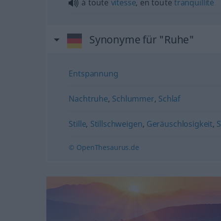
à toute
vitesse
, en toute
tranquillité
Synonyme für "Ruhe"
Entspannung
Nachtruhe
,
Schlummer
,
Schlaf
Stille
,
Stillschweigen
,
Geräuschlosigkeit
,
© OpenThesaurus.de