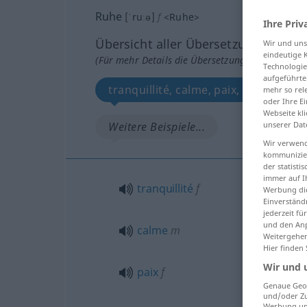
Ruhe
[ˈruːə]
f
<
Ruhe
>
Ihre Priv
Übersicht aller Übersetzungen
Wir und un
eindeutige 
(Für mehr Details die Übersetzung anklicken/an
Technologie
aufgeführte
tranquillité, calme, paix, repos, rep
mehr so rel
oder Ihre E
Webseite kli
unserer Dat
Weitere Beispiele...
Wir verwend
kommunizier
der statist
immer auf I
tranquillité
f
Werbung die
Einverständ
jederzeit f
und den Anp
calme
m
Weitergehen
Hier finden
Wir und 
paix
f
Genaue Geol
und/oder Zu
Werbung und