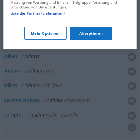
Messung von Werbung und Inhalten, Zielgruppenforschung und
Entwicklung von Dienstleistungen.
Liste der Partner (Lieferanten)
mildern
calmer
douleur
Mehr Optionen
Akzeptieren
lindern
calmer
stillen
calmer
lindern
calmer
toux
stillen
calmer
soif, faim
beschwichtigen
calmer
impatience
dämpfen
calmer
zèle, querelle