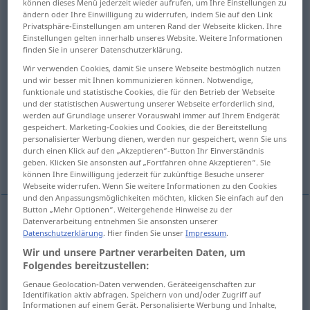
können dieses Menü jederzeit wieder aufrufen, um Ihre Einstellungen zu
ändern oder Ihre Einwilligung zu widerrufen, indem Sie auf den Link
Übersicht aller Übersetzungen
Privatsphäre-Einstellungen am unteren Rand der Webseite klicken. Ihre
Einstellungen gelten innerhalb unseres Website. Weitere Informationen
(Für mehr Details die Übersetzung anklicken/antippen)
finden Sie in unserer Datenschutzerklärung.
Wir verwenden Cookies, damit Sie unsere Webseite bestmöglich nutzen
beruhigen, besänftigen, beschwichtigen
und wir besser mit Ihnen kommunizieren können. Notwendige,
funktionale und statistische Cookies, die für den Betrieb der Webseite
und der statistischen Auswertung unserer Webseite erforderlich sind,
mildern, lindern, stillen, lindern, stillen,
werden auf Grundlage unserer Vorauswahl immer auf Ihrem Endgerät
beschwichtigen
gespeichert. Marketing-Cookies und Cookies, die der Bereitstellung
personalisierter Werbung dienen, werden nur gespeichert, wenn Sie uns
durch einen Klick auf den „Akzeptieren“-Button Ihr Einverständnis
dämpfen
geben. Klicken Sie ansonsten auf „Fortfahren ohne Akzeptieren“. Sie
können Ihre Einwilligung jederzeit für zukünftige Besuche unserer
Webseite widerrufen. Wenn Sie weitere Informationen zu den Cookies
und den Anpassungsmöglichkeiten möchten, klicken Sie einfach auf den
Button „Mehr Optionen“. Weitergehende Hinweise zu der
Datenverarbeitung entnehmen Sie ansonsten unserer
beruhigen
calmer
personne
Datenschutzerklärung
. Hier finden Sie unser
Impressum
.
Wir und unsere Partner verarbeiten Daten, um
Folgendes bereitzustellen:
besänftigen
calmer
Genaue Geolocation-Daten verwenden. Geräteeigenschaften zur
Identifikation aktiv abfragen. Speichern von und/oder Zugriff auf
beschwichtigen
calmer
Informationen auf einem Gerät. Personalisierte Werbung und Inhalte,