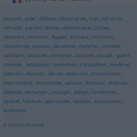
secourir
,
aider
,
délivrer
,
débarrasser
,
tuer
,
rafraîchir
,
refroidir
,
pacifier
,
lénifier
,
décontracter
,
lâcher
,
détendre
,
remonter
,
égayer
,
distraire
,
conforter
,
réconforter
,
exaucer
,
désaltérer
,
étancher
,
combler
,
satisfaire
,
rassasier
,
contenter
,
assouvir
,
assagir
,
guérir
,
consoler
,
amadouer
,
rasséréner
,
tranquilliser
,
modérer
,
attendrir
,
étourdir
,
abrutir
,
endormir
,
chloroformer
,
insensibiliser
,
anesthésier
,
adoucir
,
diminuer
,
atténuer
,
délester
,
décharger
,
soulager
,
alléger
,
familiariser
,
apaiser
,
habituer
,
apprivoiser
,
adapter
,
accoutumer
,
acclimater
© myThes Dicollecte