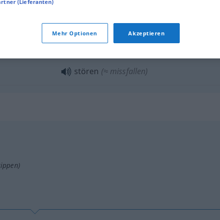
artner (Lieferanten)
stören
Unterricht
Mehr Optionen
Akzeptieren
stören
RADIO
TEL
stören
(≈ missfallen)
tippen)