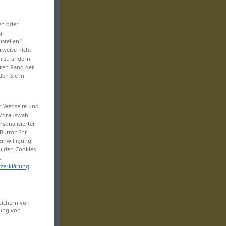
en oder
g-
ustellen“
rweise nicht
en zu ändern
eren Rand der
den Sie in
er Webseite und
 Vorauswahl
sonalisierter
Button Ihr
Einwilligung
zu den Cookies
.
zerklärung
.
eichern von
sung von