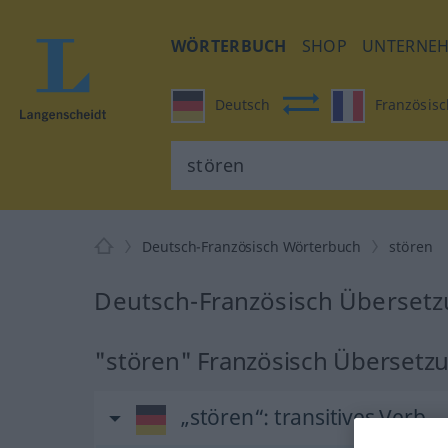
WÖRTERBUCH
SHOP
UNTERNE
Deutsch
Französisc
Deutsch-Französisch Wörterbuch
stören
Deutsch-Französisch Übersetz
"stören" Französisch Übersetz
„stören“
: transitives Verb