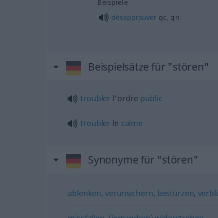
Beispiele
désapprouver
qc
,
qn
Beispielsätze für "stören"
troubler
l’ordre
public
troubler
le
calme
Synonyme für "stören"
ablenken
,
verunsichern
,
bestürzen
,
verbl
missfallen
,
(jemandem) widerstreben