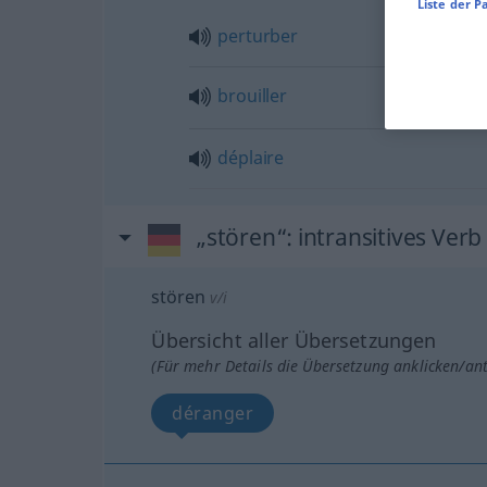
Liste der P
perturber
brouiller
déplaire
„stören“
: intransitives Verb
stören
v/i
Übersicht aller Übersetzungen
(Für mehr Details die Übersetzung anklicken/an
déranger