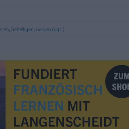
ieren
,
behelligen
,
nerven (ugs.)