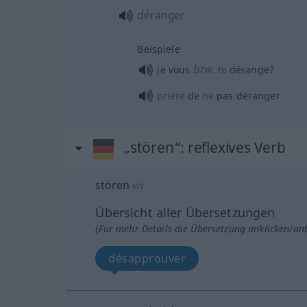
déranger
Beispiele
bzw.
je vous
te
dérange?
prière
de
ne
pas déranger
„stören“
: reflexives Verb
stören
v/r
Übersicht aller Übersetzungen
(Für mehr Details die Übersetzung anklicken/an
désapprouver