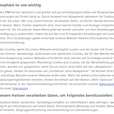
atsphäre ist uns wichtig
sere
716
-Partner speichern und greifen auf personenbezogene Daten wie Browserdat
Kennungen auf Ihrem Gerät zu. Durch Auswahl von Akzeptieren aktivieren Sie Trackin
n für die unter „Wir und unsere Partner verarbeiten Daten, um Ihnen Dienste bereitz
tippen)
n Zwecke. Wenn Tracker deaktiviert sind, sind manche Inhalte und Anzeigen mögliche
evant für Sie. Sie können dieses Menü jederzeit wieder aufrufen, um Ihre Einstellung
rturber
brouiller
déplaire
inwilligung zu widerrufen, indem Sie auf den Link Privatsphäre-Einstellungen am unt
cken. Ihre Einstellungen gelten innerhalb unseres Website. Weitere Informationen fin
enschutzerklärung.
en Cookies, damit Sie unsere Webseite bestmöglich nutzen und wir besser mit Ihnen
en können. Notwendige, funktionale und statistische Cookies, die für den Betrieb d
stören
Person, Veranstaltung
ischen Auswertung unserer Webseite erforderlich sind, werden auf Grundlage unserer
hrem Endgerät gespeichert. Marketing-Cookies und Cookies, die der Bereitstellung per
nen, werden nur gespeichert, wenn Sie uns durch einen Klick auf den „Akzeptieren“-
nis geben. Klicken Sie ansonsten auf „Fortfahren ohne Akzeptieren“. Sie können Ihre 
stören
(≈ belästigen)
ür zukünftige Besuche unserer Webseite widerrufen. Wenn Sie weitere Informationen 
assungsmöglichkeiten möchten, klicken Sie einfach auf den Button „Mehr Optionen“
de Hinweise zu der Datenverarbeitung entnehmen Sie ansonsten unserer
Datenschut
 Sie unser
Impressum
.
)!
lassen
Sie
sich nicht stören!
unsere Partner verarbeiten Daten, um Folgendes bereitzustellen:
ocation-Daten verwenden. Geräteeigenschaften zur Identifikation aktiv abfragen. Sp
stören
Ruhe, Frieden, Beziehung
griff auf Informationen auf einem Gerät. Personalisierte Werbung und Inhalte, Mes
 Inhalten, Zielgruppenforschung und Entwicklung von Dienstleistungen.