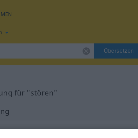
HMEN
h
Übersetzen
ung für "stören"
ung