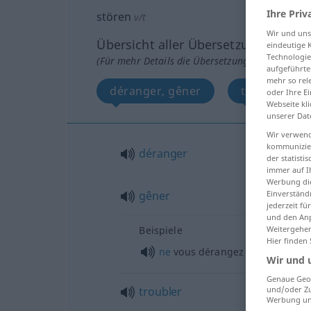
Ihre Priv
stören
v/t
Wir und un
Übersicht aller Übersetzungen
eindeutige 
Technologie
(Für mehr Details die Übersetzung anklicken/an
aufgeführte
mehr so rel
déranger, gêner
troubler, pe
oder Ihre E
Webseite kli
unserer Dat
Wir verwend
kommunizier
déranger
der statist
immer auf I
Werbung die
Einverständ
gêner
jederzeit f
und den Anp
Weitergehen
Beispiele
Hier finden
ne
vous dérangez pas (pour moi
Wir und 
Genaue Geol
troubler
und/oder Zu
Werbung und