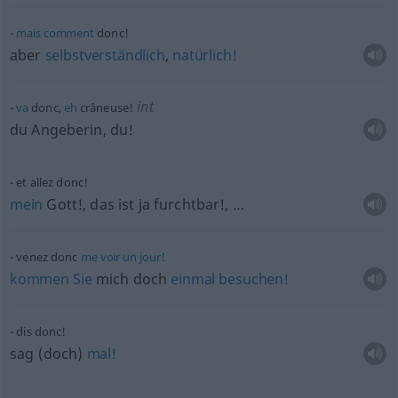
mais
comment
donc!
aber
selbstverständlich
,
natürlich!
int
va
donc,
eh
crâneuse!
du Angeberin, du!
et allez donc!
mein
Gott!, das ist ja furchtbar!, …
venez donc
me
voir
un
jour!
kommen
Sie
mich doch
einmal
besuchen!
dis donc!
sag (doch)
mal!