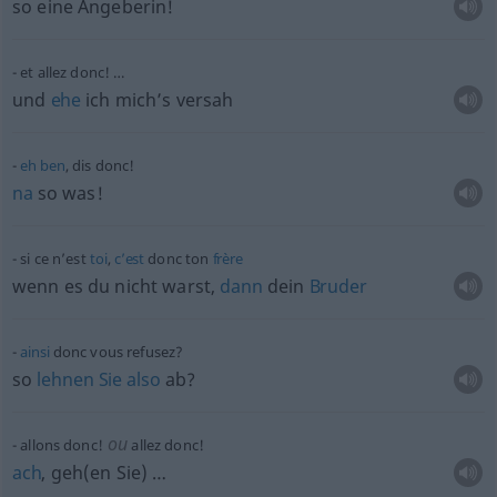
so eine Angeberin!
et allez donc! …
und
ehe
ich mich’s versah
eh
ben
, dis donc!
na
so was!
si ce n’est
toi
,
c’est
donc ton
frère
wenn es du nicht warst,
dann
dein
Bruder
ainsi
donc vous refusez?
so
lehnen
Sie
also
ab?
ou
allons donc!
allez donc!
ach
, geh(en Sie) …