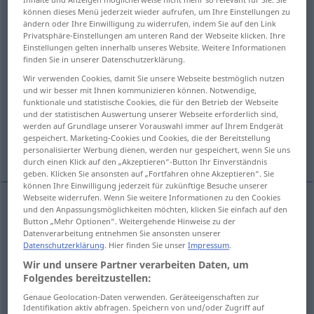
können dieses Menü jederzeit wieder aufrufen, um Ihre Einstellungen zu
ändern oder Ihre Einwilligung zu widerrufen, indem Sie auf den Link
Übersicht aller Übersetzungen
Privatsphäre-Einstellungen am unteren Rand der Webseite klicken. Ihre
(Für mehr Details die Übersetzung anklicken/antippen)
Einstellungen gelten innerhalb unseres Website. Weitere Informationen
finden Sie in unserer Datenschutzerklärung.
also, folglich, demnach, demzufolge
Wir verwenden Cookies, damit Sie unsere Webseite bestmöglich nutzen
und wir besser mit Ihnen kommunizieren können. Notwendige,
funktionale und statistische Cookies, die für den Betrieb der Webseite
also
denn
doch
und der statistischen Auswertung unserer Webseite erforderlich sind,
werden auf Grundlage unserer Vorauswahl immer auf Ihrem Endgerät
gespeichert. Marketing-Cookies und Cookies, die der Bereitstellung
Weitere Beispiele...
personalisierter Werbung dienen, werden nur gespeichert, wenn Sie uns
durch einen Klick auf den „Akzeptieren“-Button Ihr Einverständnis
geben. Klicken Sie ansonsten auf „Fortfahren ohne Akzeptieren“. Sie
können Ihre Einwilligung jederzeit für zukünftige Besuche unserer
Webseite widerrufen. Wenn Sie weitere Informationen zu den Cookies
und den Anpassungsmöglichkeiten möchten, klicken Sie einfach auf den
also
donc
conséquence
Button „Mehr Optionen“. Weitergehende Hinweise zu der
Datenverarbeitung entnehmen Sie ansonsten unserer
Datenschutzerklärung
. Hier finden Sie unser
Impressum
.
folglich
donc
Wir und unsere Partner verarbeiten Daten, um
Folgendes bereitzustellen:
demnach
donc
Genaue Geolocation-Daten verwenden. Geräteeigenschaften zur
Identifikation aktiv abfragen. Speichern von und/oder Zugriff auf