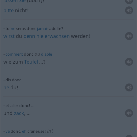
lassen
Sie
(doch)!
bitte
nicht!
tu
ne
seras donc
jamais
adulte?
wirst
du
denn
nie
erwachsen
werden!
ou
comment
donc
diable
wie zum
Teufel
…?
dis donc!
he
du!
et allez donc! …
und
zack
, …
int
va
donc,
eh
crâneuse!