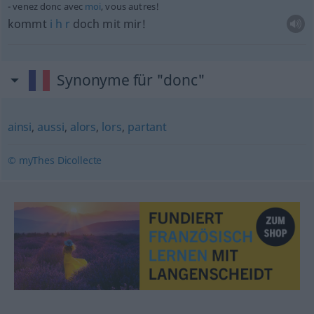
venez donc avec
moi
, vous autres!
kommt
i
h
r
doch mit mir!
Synonyme für "donc"
ainsi
,
aussi
,
alors
,
lors
,
partant
© myThes Dicollecte