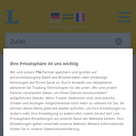
Ihre Privatsphäre ist uns wichtig
Deutsch-Französisch Wörterbuch
Zufall
Wir und unsere
716
-Partner speichern und greifen auf
Deutsch-Französisch Übersetzung
personenbezogene Daten wie Browserdaten oder eindeutige
für "Zufall"
Kennungen auf Ihrem Gerät zu. Durch Auswahl von Akzeptieren
aktivieren Sie Tracking-Technologien für die unter „Wir und unsere
Partner verarbeiten Daten, um Ihnen Dienste bereitzustellen“
aufgeführten Zwecke. Wenn Tracker deaktiviert sind, sind manche
"Zufall" Französisch Übersetzung
Inhalte und Anzeigen möglicherweise nicht mehr so relevant für Sie. Sie
können dieses Menü jederzeit wieder aufrufen, um Ihre Einstellungen zu
ändern oder Ihre Einwilligung zu widerrufen, indem Sie auf den Link
„Zufall“
: Maskulinum
Privatsphäre-Einstellungen am unteren Rand der Webseite klicken. Ihre
Einstellungen gelten innerhalb unseres Website. Weitere Informationen
finden Sie in unserer Datenschutzerklärung.
Zufall
m