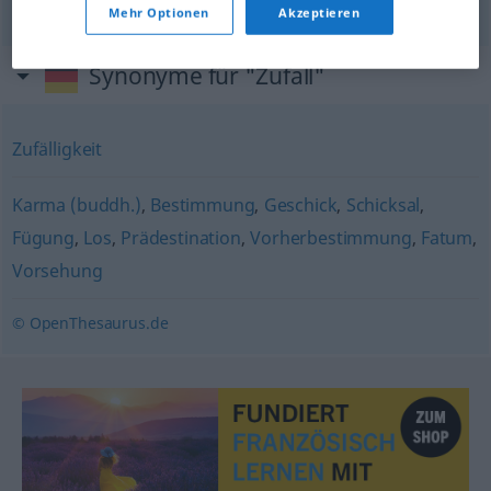
Mehr Optionen
Akzeptieren
Synonyme für "Zufall"
Zufälligkeit
Karma (buddh.)
,
Bestimmung
,
Geschick
,
Schicksal
,
Fügung
,
Los
,
Prädestination
,
Vorherbestimmung
,
Fatum
,
Vorsehung
© OpenThesaurus.de