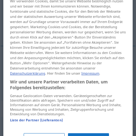
Wir verwenden Cookies, damit Sie unsere Webseite bestmöglich nutzen
und wir besser mit Ihnen kommunizieren können. Notwendige,
Übersicht aller Übersetzungen
funktionale und statistische Cookies, die für den Betrieb der Webseite
und der statistischen Auswertung unserer Webseite erforderlich sind,
(Für mehr Details die Übersetzung anklicken/antippen)
werden auf Grundlage unserer Vorauswahl immer auf Ihrem Endgerät
gespeichert. Marketing-Cookies und Cookies, die der Bereitstellung
hasard, coïncidence
personalisierter Werbung dienen, werden nur gespeichert, wenn Sie uns
durch einen Klick auf den „Akzeptieren“-Button Ihr Einverständnis
geben. Klicken Sie ansonsten auf „Fortfahren ohne Akzeptieren“. Sie
können Ihre Einwilligung jederzeit für zukünftige Besuche unserer
Webseite widerrufen. Wenn Sie weitere Informationen zu den Cookies
und den Anpassungsmöglichkeiten möchten, klicken Sie einfach auf den
hasard
m
Zufall
Button „Mehr Optionen“. Weitergehende Hinweise zu der
Datenverarbeitung entnehmen Sie ansonsten unserer
Datenschutzerklärung
. Hier finden Sie unser
Impressum
.
coïncidence
f
Zufall
(≈ Zusammentreffen)
Wir und unsere Partner verarbeiten Daten, um
Folgendes bereitzustellen:
Genaue Geolocation-Daten verwenden. Geräteeigenschaften zur
Identifikation aktiv abfragen. Speichern von und/oder Zugriff auf
Informationen auf einem Gerät. Personalisierte Werbung und Inhalte,
Beispielsätze für "Zufall"
Messung von Werbung und Inhalten, Zielgruppenforschung und
Entwicklung von Dienstleistungen.
Liste der Partner (Lieferanten)
reiner Zufall
pur
hasard