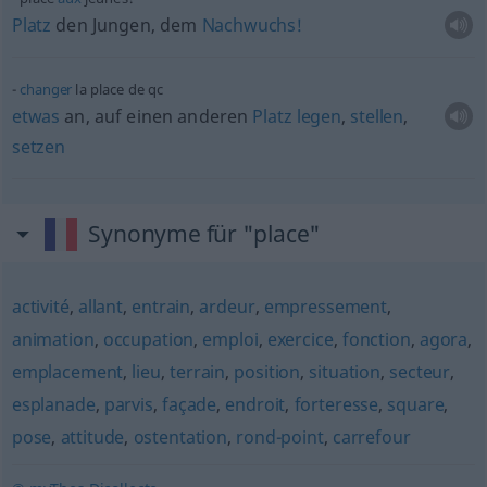
Platz
den Jungen, dem
Nachwuchs!
changer
la place de
qc
etwas
an, auf einen anderen
Platz
legen
,
stellen
,
setzen
Synonyme für "place"
activité
,
allant
,
entrain
,
ardeur
,
empressement
,
animation
,
occupation
,
emploi
,
exercice
,
fonction
,
agora
,
emplacement
,
lieu
,
terrain
,
position
,
situation
,
secteur
,
esplanade
,
parvis
,
façade
,
endroit
,
forteresse
,
square
,
pose
,
attitude
,
ostentation
,
rond-point
,
carrefour