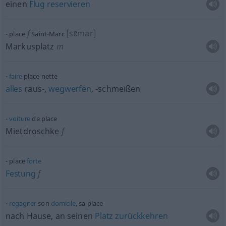
einen
Flug
reservieren
f
[sɛ̃mar]
place
Saint-Marc
Markusplatz
m
faire
place nette
alles
raus-,
wegwerfen
, -schmeißen
voiture
de place
Mietdroschke
f
place
forte
Festung
f
regagner
son
domicile
, sa place
nach Hause, an seinen
Platz
zurückkehren