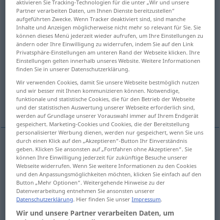
aktivieren Sie Tracking-Technologien für die unter „Wir und unsere
Partner verarbeiten Daten, um Ihnen Dienste bereitzustellen“
Übersicht aller Übersetzungen
aufgeführten Zwecke. Wenn Tracker deaktiviert sind, sind manche
Inhalte und Anzeigen möglicherweise nicht mehr so relevant für Sie. Sie
(Für mehr Details die Übersetzung anklicken/antippen)
können dieses Menü jederzeit wieder aufrufen, um Ihre Einstellungen zu
ändern oder Ihre Einwilligung zu widerrufen, indem Sie auf den Link
Platz, Raum, Stelle
Sitzplatz, Sitz, Karte
Privatsphäre-Einstellungen am unteren Rand der Webseite klicken. Ihre
Einstellungen gelten innerhalb unseres Website. Weitere Informationen
finden Sie in unserer Datenschutzerklärung.
Stelle, Anstellung, Posten
Platz, Rang
Wir verwenden Cookies, damit Sie unsere Webseite bestmöglich nutzen
und wir besser mit Ihnen kommunizieren können. Notwendige,
funktionale und statistische Cookies, die für den Betrieb der Webseite
Platz
Platz, Ort
Börsenplatz
und der statistischen Auswertung unserer Webseite erforderlich sind,
werden auf Grundlage unserer Vorauswahl immer auf Ihrem Endgerät
gespeichert. Marketing-Cookies und Cookies, die der Bereitstellung
personalisierter Werbung dienen, werden nur gespeichert, wenn Sie uns
durch einen Klick auf den „Akzeptieren“-Button Ihr Einverständnis
geben. Klicken Sie ansonsten auf „Fortfahren ohne Akzeptieren“. Sie
Platz
m
place
können Ihre Einwilligung jederzeit für zukünftige Besuche unserer
Webseite widerrufen. Wenn Sie weitere Informationen zu den Cookies
und den Anpassungsmöglichkeiten möchten, klicken Sie einfach auf den
Raum
m
place
Button „Mehr Optionen“. Weitergehende Hinweise zu der
Datenverarbeitung entnehmen Sie ansonsten unserer
Datenschutzerklärung
. Hier finden Sie unser
Impressum
.
Stelle
f
place
Wir und unsere Partner verarbeiten Daten, um