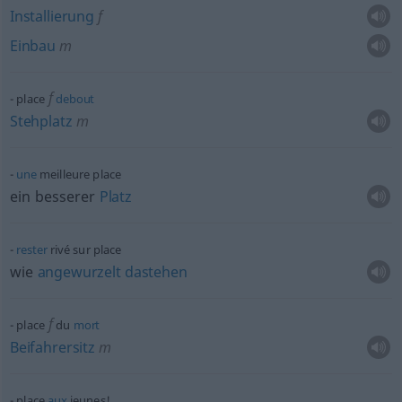
Installierung
f
Einbau
m
f
place
debout
Stehplatz
m
une
meilleure place
ein besserer
Platz
rester
rivé sur place
wie
angewurzelt
dastehen
f
place
du
mort
Beifahrersitz
m
place
aux
jeunes!