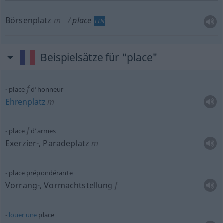
Börsenplatz
m
place
FIN
Beispielsätze für "place"
f
place
d’honneur
Ehrenplatz
m
f
place
d’armes
Exerzier-, Paradeplatz
m
place prépondérante
Vorrang-, Vormachtstellung
f
louer
une
place