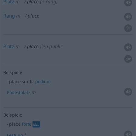
Platz
m
place
(≈ rang)
Rang
m
place
Platz
m
place
lieu public
Beispiele
place sur le
podium
m
Podestplatz
Beispiele
place
forte
MIL
f
Festung