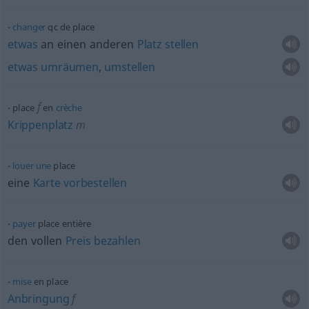
changer
qc
de place
etwas
an einen anderen
Platz
stellen
etwas
umräumen
,
umstellen
f
place
en
crèche
Krippenplatz
m
louer
une
place
eine
Karte
vorbestellen
payer
place entière
den vollen
Preis
bezahlen
mise
en place
Anbringung
f