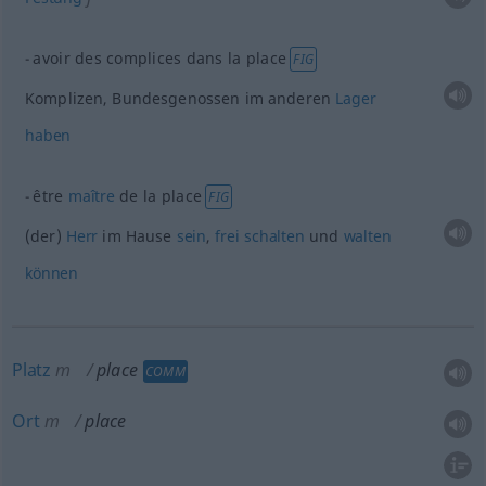
avoir des complices dans la place
FIG
Komplizen, Bundesgenossen im anderen
Lager
haben
être
maître
de la place
FIG
(der)
Herr
im Hause
sein
,
frei
schalten
und
walten
können
Platz
m
place
COMM
Ort
m
place