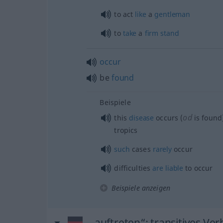
to act
like
a
gentleman
to
take
a
firm
stand
occur
be
found
Beispiele
od
this
disease
occurs (
is found)
tropics
such
cases
rarely
occur
difficulties
are
liable
to occur
Beispiele anzeigen
„auftreten“
: transitives Ver