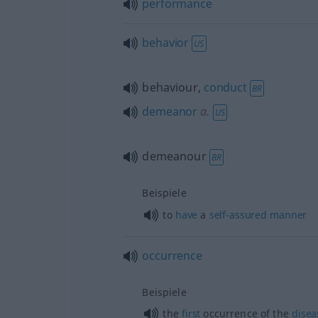
performance
behavior
US
behaviour,
conduct
BR
demeanor
a.
US
demeanour
BR
Beispiele
to
have
a
self-assured
manner
occurrence
Beispiele
the
first
occurrence of the
disea