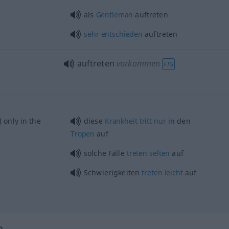
als
Gentleman
auftreten
sehr
entschieden
auftreten
auftreten
vorkommen
FIG
 only in the
diese
Krankheit
tritt
nur
in den
Tropen
auf
solche Fälle
treten
selten
auf
Schwierigkeiten
treten
leicht
auf
b