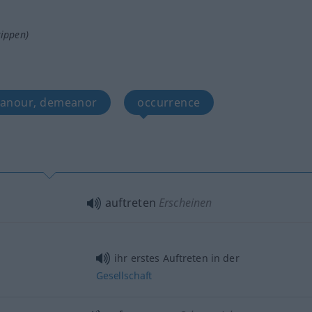
tippen)
eanour, demeanor
occurrence
auftreten
Erscheinen
ihr erstes Auftreten in der
Gesellschaft