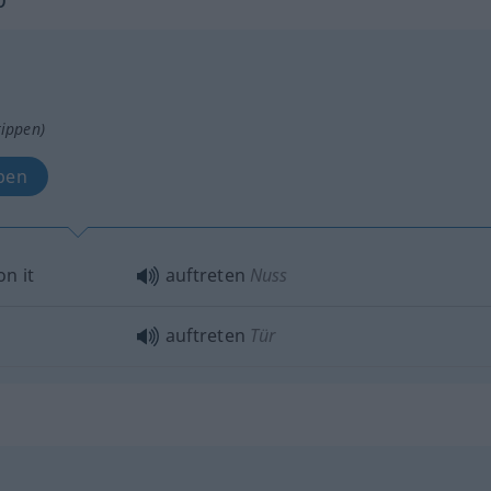
tippen)
pen
n it
auftreten
Nuss
auftreten
Tür