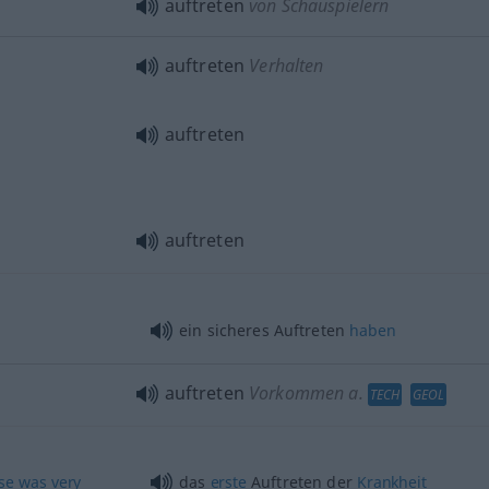
auftreten
von Schauspielern
auftreten
Verhalten
auftreten
auftreten
ein sicheres Auftreten
haben
auftreten
Vorkommen
a.
TECH
GEOL
se
was
very
das
erste
Auftreten der
Krankheit