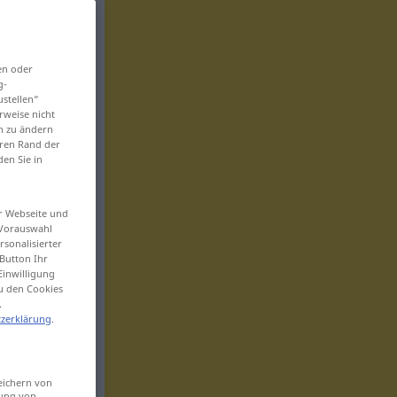
en oder
g-
ustellen“
rweise nicht
en zu ändern
eren Rand der
den Sie in
er Webseite und
 Vorauswahl
sonalisierter
Button Ihr
Einwilligung
zu den Cookies
.
zerklärung
.
eichern von
sung von