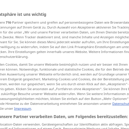
atsphäre ist uns wichtig
sere
716
-Partner speichern und greifen auf personenbezogene Daten wie Browserdat
tippen)
Kennungen auf Ihrem Gerät zu. Durch Auswahl von Akzeptieren aktivieren Sie Trackin
n für die unter „Wir und unsere Partner verarbeiten Daten, um Ihnen Dienste bereitz
he stage, come on, enter, perform
n Zwecke. Wenn Tracker deaktiviert sind, sind manche Inhalte und Anzeigen mögliche
evant für Sie. Sie können dieses Menü jederzeit wieder aufrufen, um Ihre Einstellung
inwilligung zu widerrufen, indem Sie auf den Link Privatsphäre-Einstellungen am unt
cken. Ihre Einstellungen gelten innerhalb unseres Website. Weitere Informationen fin
ve, act, conduct oneself
occur, be found
enschutzerklärung.
en Cookies, damit Sie unsere Webseite bestmöglich nutzen und wir besser mit Ihnen
en können. Notwendige, funktionale und statistische Cookies, die für den Betrieb d
ischen Auswertung unserer Webseite erforderlich sind, werden auf Grundlage unserer
auftreten
mit dem Fuß
hrem Endgerät gespeichert. Marketing-Cookies und Cookies, die der Bereitstellung per
nen, werden nur gespeichert, wenn Sie uns durch einen Klick auf den „Akzeptieren“-
nis geben. Klicken Sie ansonsten auf „Fortfahren ohne Akzeptieren“. Sie können Ihre 
ür zukünftige Besuche unserer Webseite widerrufen. Wenn Sie weitere Informationen 
assungsmöglichkeiten möchten, klicken Sie einfach auf den Button „Mehr Optionen“
de Hinweise zu der Datenverarbeitung entnehmen Sie ansonsten unserer
Datenschut
 Sie unser
Impressum
.
unsere Partner verarbeiten Daten, um Folgendes bereitzustellen:
tritt
leise
auf!
ocation-Daten verwenden. Geräteeigenschaften zur Identifikation aktiv abfragen. Sp
griff auf Informationen auf einem Gerät. Personalisierte Werbung und Inhalte, Mes