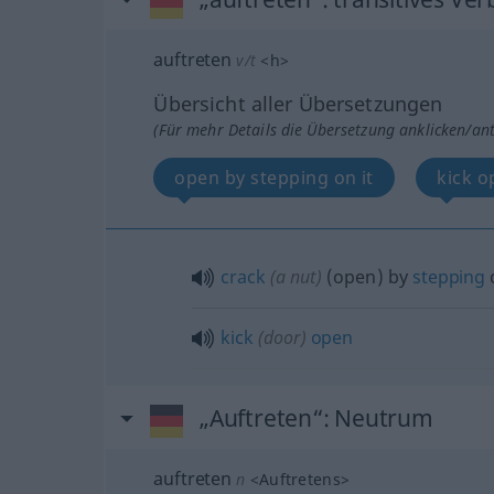
auftreten
v/t
<
h
>
Übersicht aller Übersetzungen
(Für mehr Details die Übersetzung anklicken/an
open by stepping on it
kick o
crack
(a nut)
(open) by
stepping
o
kick
(door)
open
„Auftreten“
: Neutrum
auftreten
n
<
Auftretens
>