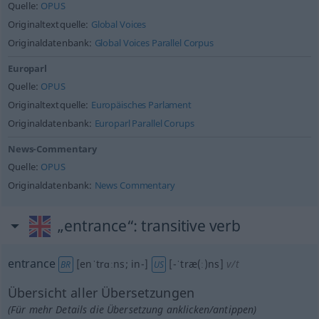
Quelle:
OPUS
Originaltextquelle:
Global Voices
Originaldatenbank:
Global Voices Parallel Corpus
Europarl
Quelle:
OPUS
Originaltextquelle:
Europäisches Parlament
Originaldatenbank:
Europarl Parallel Corups
News-Commentary
Quelle:
OPUS
Originaldatenbank:
News Commentary
„entrance“
: transitive verb
entrance
[enˈtrɑːns; in-]
[-ˈtræ(ː)ns]
v/t
BR
US
Übersicht aller Übersetzungen
(Für mehr Details die Übersetzung anklicken/antippen)