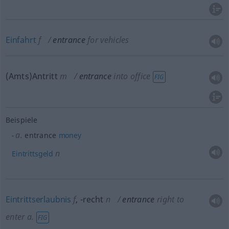
Einfahrt
f
entrance
for vehicles
(Amts)Antritt
m
entrance
into office
FIG
Beispiele
a.
entrance
money
n
Eintrittsgeld
Eintrittserlaubnis
f
,
-recht
n
entrance
right to
enter
a.
FIG