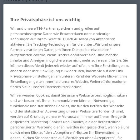
Übersicht aller Übersetzungen
(Für mehr Details die Übersetzung anklicken/antippen)
Ihre Privatsphäre ist uns wichtig
Wir und unsere
716
-Partner speichern und greifen auf
Eintreten, Eintritt, Einzug
personenbezogene Daten wie Browserdaten oder eindeutige
Kennungen auf Ihrem Gerät zu. Durch Auswahl von Akzeptieren
aktivieren Sie Tracking-Technologien für die unter „Wir und unsere
Ein-, Zugang, Tür, Hausflur, Torweg
Partner verarbeiten Daten, um Ihnen Dienste bereitzustellen“
aufgeführten Zwecke. Wenn Tracker deaktiviert sind, sind manche
Inhalte und Anzeigen möglicherweise nicht mehr so relevant für Sie. Sie
können dieses Menü jederzeit wieder aufrufen, um Ihre Einstellungen zu
Einfahrt
AmtsAntritt
ändern oder Ihre Einwilligung zu widerrufen, indem Sie auf den Link
Privatsphäre-Einstellungen am unteren Rand der Webseite klicken. Ihre
Einstellungen gelten innerhalb unseres Website. Weitere Informationen
Eintrittserlaubnis, Einlass, Zulassung
finden Sie in unserer Datenschutzerklärung.
Wir verwenden Cookies, damit Sie unsere Webseite bestmöglich nutzen
Zulassung, Aufnahme
Auftritt
und wir besser mit Ihnen kommunizieren können. Notwendige,
funktionale und statistische Cookies, die für den Betrieb der Webseite
und der statistischen Auswertung unserer Webseite erforderlich sind,
HafenEinfahrt, Einlaufen in den Hafen
werden auf Grundlage unserer Vorauswahl immer auf Ihrem Endgerät
gespeichert. Marketing-Cookies und Cookies, die der Bereitstellung
personalisierter Werbung dienen, werden nur gespeichert, wenn Sie uns
durch einen Klick auf den „Akzeptieren“-Button Ihr Einverständnis
Introitus
geben. Klicken Sie ansonsten auf „Fortfahren ohne Akzeptieren“. Sie