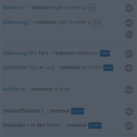
Einlass
m
entrance
right to enter
a.
FIG
Zulassung
f
entrance
right to enter
a.
FIG
Zulassung
f
(
to
für
)
entrance
admission
UNIV
Aufnahme
f
(
to
in
)
entrance
to school
UNIV
AKK
Auftritt
m
entrance
of actor
(Hafen)Einfahrt
f
entrance
SCHIFF
Einlaufen
n
in den
Hafen
entrance
SCHIFF