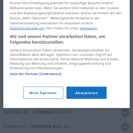
können Ihre Einwilligung jederzeit für zukünftige Besuche unserer
Webseite widerrufen. Wenn Sie weitere Informationen zu den Cookies
und den Anpassungsmöglichkeiten möchten, klicken Sie einfach auf den
Button „Mehr Optionen“. Weitergehende Hinweise zu der
Datenverarbeitung entnehmen Sie ansonsten unserer
Eintreten
n
entrance
Datenschutzerklärung
. Hier finden Sie unser
Impressum
.
Wir und unsere Partner verarbeiten Daten, um
Eintritt
m
entrance
Folgendes bereitzustellen:
Genaue Geolocation-Daten verwenden. Geräteeigenschaften zur
Einzug
m
entrance
Identifikation aktiv abfragen. Speichern von und/oder Zugriff auf
Informationen auf einem Gerät. Personalisierte Werbung und Inhalte,
Messung von Werbung und Inhalten, Zielgruppenforschung und
Entwicklung von Dienstleistungen.
Liste der Partner (Lieferanten)
Ein-,
Zugang
m
entrance
door
etc
Mehr Optionen
Akzeptieren
Tür
f
entrance
door
etc
Hausflur
m
entrance
door
etc
Torweg
m
entrance
door
etc