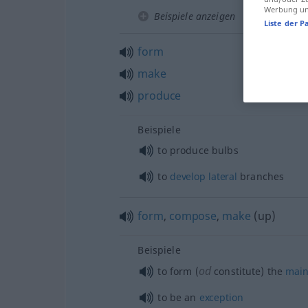
Werbung und
Beispiele anzeigen
Liste der P
form
make
produce
Beispiele
to produce bulbs
to
develop
lateral
branches
form
,
compose
,
make
(up)
Beispiele
od
to form (
constitute) the
mai
to be an
exception