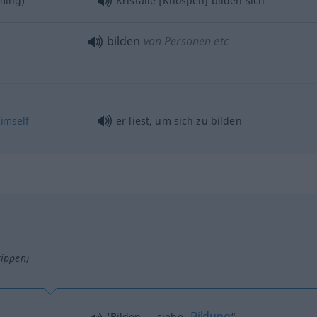
ming)
Kristalle [Knospen] bilden sich
bilden
von Personen etc
imself
er liest, um sich zu bilden
tippen)
Bildung
'Bilden → siehe „
“