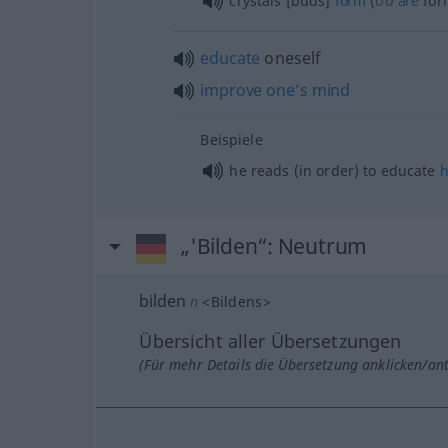
od
crystals [buds]
form
(
are
for
educate
oneself
improve
one’s
mind
Beispiele
he reads (in order) to educate
h
„'Bilden“
: Neutrum
bilden
n
<
Bildens
>
Übersicht aller Übersetzungen
(Für mehr Details die Übersetzung anklicken/an