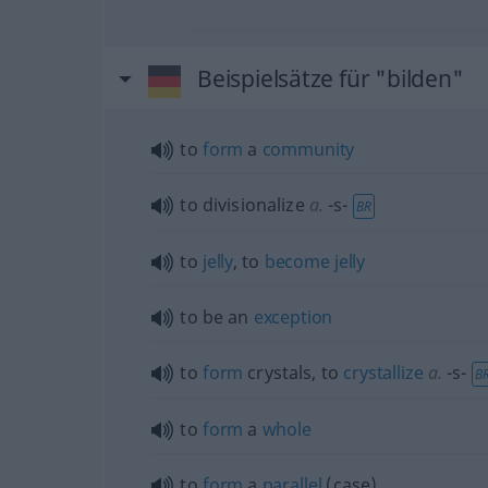
Beispielsätze für "bilden"
to
form
a
community
to divisionalize
a.
-s-
BR
to
jelly
, to
become
jelly
to be an
exception
to
form
crystals, to
crystallize
a.
-s-
B
to
form
a
whole
to
form
a
parallel
(case)