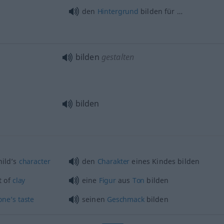
den
Hintergrund
bilden für …
bilden
gestalten
bilden
hild’s
character
den
Charakter
eines Kindes bilden
t of
clay
eine
Figur
aus
Ton
bilden
one’s
taste
seinen
Geschmack
bilden