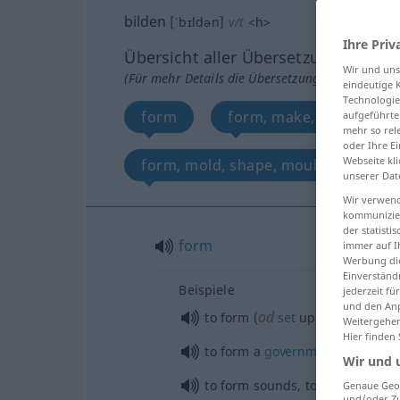
bilden
[ˈbɪldən]
v/t
<
h
>
Ihre Priv
Übersicht aller Übersetzungen
Wir und un
(Für mehr Details die Übersetzung anklicken/an
eindeutige 
Technologie
form
form, make, produce
aufgeführte
mehr so rel
oder Ihre E
Webseite kli
form, mold, shape, mould, fashion
unserer Dat
Wir verwend
kommunizier
der statist
form
immer auf I
Werbung die
Einverständ
Beispiele
jederzeit f
und den Anp
od
to form (
set
up) a
committee
Weitergehen
Hier finden
to form a
government
Wir und 
to form sounds, to
articulate
Genaue Geol
und/oder Zu