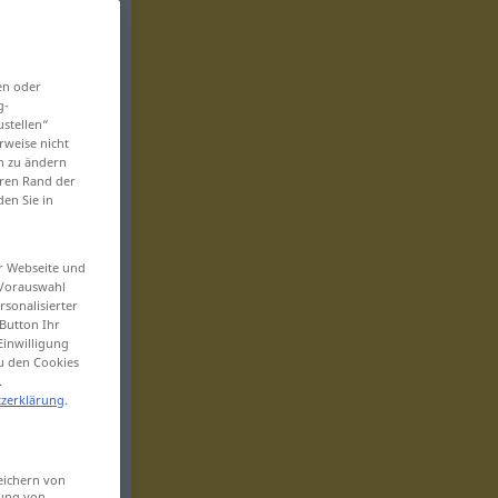
en oder
g-
ustellen“
rweise nicht
en zu ändern
eren Rand der
den Sie in
er Webseite und
 Vorauswahl
sonalisierter
Button Ihr
Einwilligung
zu den Cookies
.
zerklärung
.
eichern von
sung von