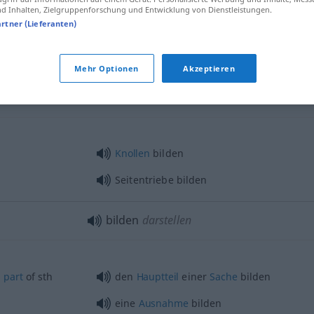
 Inhalten, Zielgruppenforschung und Entwicklung von Dienstleistungen.
artner (Lieferanten)
bilden
hervorbringen
Mehr Optionen
Akzeptieren
Knollen
bilden
Seitentriebe bilden
bilden
darstellen
n
part
of
sth
den
Hauptteil
einer
Sache
bilden
eine
Ausnahme
bilden