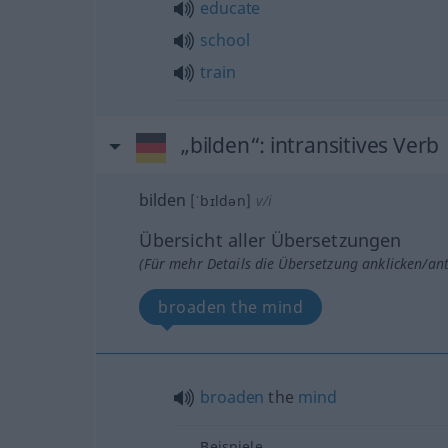
educate
school
train
„bilden“
: intransitives Verb
bilden
[ˈbɪldən]
v/i
Übersicht aller Übersetzungen
(Für mehr Details die Übersetzung anklicken/an
broaden the mind
broaden
the
mind
Beispiele