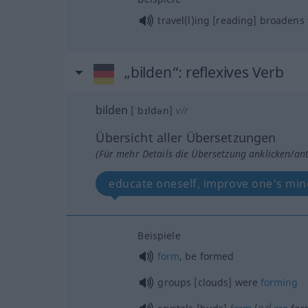
travel(l)ing [reading] broadens
„bilden“
: reflexives Verb
bilden
[ˈbɪldən]
v/r
Übersicht aller Übersetzungen
(Für mehr Details die Übersetzung anklicken/an
educate oneself, improve one’s min
Beispiele
form
, be formed
groups [clouds] were
forming