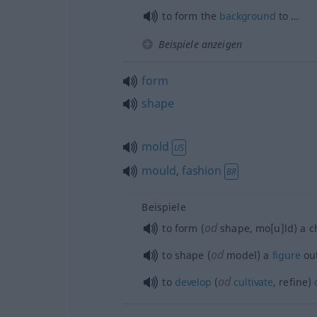
to form the
background
to …
Beispiele anzeigen
form
shape
mold
US
mould
,
fashion
BR
Beispiele
od
to form (
shape, mo[u]ld) a c
od
to shape (
model) a
figure
ou
od
to
develop
(
cultivate
, refine)