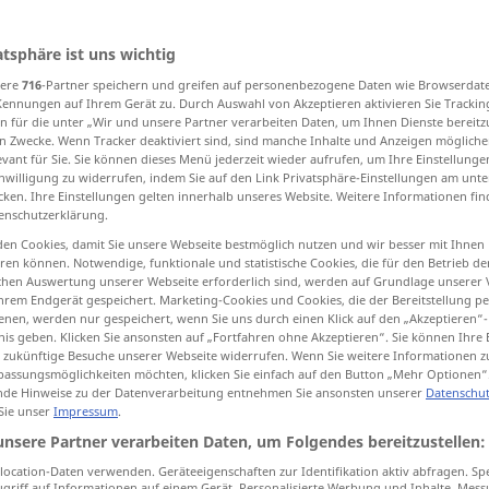
atsphäre ist uns wichtig
sere
716
-Partner speichern und greifen auf personenbezogene Daten wie Browserdat
tippen)
Kennungen auf Ihrem Gerät zu. Durch Auswahl von Akzeptieren aktivieren Sie Trackin
n für die unter „Wir und unsere Partner verarbeiten Daten, um Ihnen Dienste bereitz
form, compose, make up
n Zwecke. Wenn Tracker deaktiviert sind, sind manche Inhalte und Anzeigen mögliche
evant für Sie. Sie können dieses Menü jederzeit wieder aufrufen, um Ihre Einstellung
inwilligung zu widerrufen, indem Sie auf den Link Privatsphäre-Einstellungen am unt
cken. Ihre Einstellungen gelten innerhalb unseres Website. Weitere Informationen fin
educate, school, train
enschutzerklärung.
en Cookies, damit Sie unsere Webseite bestmöglich nutzen und wir besser mit Ihnen
en können. Notwendige, funktionale und statistische Cookies, die für den Betrieb d
ischen Auswertung unserer Webseite erforderlich sind, werden auf Grundlage unserer
bilden
formen
hrem Endgerät gespeichert. Marketing-Cookies und Cookies, die der Bereitstellung per
nen, werden nur gespeichert, wenn Sie uns durch einen Klick auf den „Akzeptieren“-
nis geben. Klicken Sie ansonsten auf „Fortfahren ohne Akzeptieren“. Sie können Ihre 
ür zukünftige Besuche unserer Webseite widerrufen. Wenn Sie weitere Informationen 
assungsmöglichkeiten möchten, klicken Sie einfach auf den Button „Mehr Optionen“
einen
Ausschuss
bilden
de Hinweise zu der Datenverarbeitung entnehmen Sie ansonsten unserer
Datenschut
 Sie unser
Impressum
.
eine
Regierung
bilden
unsere Partner verarbeiten Daten, um Folgendes bereitzustellen:
Laute
bilden
ocation-Daten verwenden. Geräteeigenschaften zur Identifikation aktiv abfragen. Sp
griff auf Informationen auf einem Gerät. Personalisierte Werbung und Inhalte, Mes