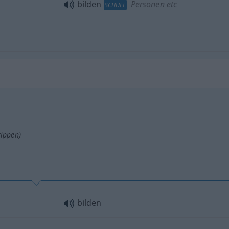
bilden
Personen etc
SCHULE
tippen)
bilden