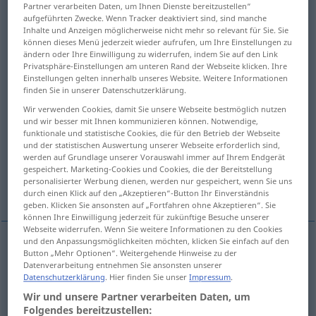
Partner verarbeiten Daten, um Ihnen Dienste bereitzustellen“
aufgeführten Zwecke. Wenn Tracker deaktiviert sind, sind manche
Übersicht aller Übersetzungen
Inhalte und Anzeigen möglicherweise nicht mehr so relevant für Sie. Sie
können dieses Menü jederzeit wieder aufrufen, um Ihre Einstellungen zu
(Für mehr Details die Übersetzung anklicken/antippen)
ändern oder Ihre Einwilligung zu widerrufen, indem Sie auf den Link
Privatsphäre-Einstellungen am unteren Rand der Webseite klicken. Ihre
sich gut benehmen
Einstellungen gelten innerhalb unseres Website. Weitere Informationen
finden Sie in unserer Datenschutzerklärung.
Wir verwenden Cookies, damit Sie unsere Webseite bestmöglich nutzen
sich verhalten, reagieren
und wir besser mit Ihnen kommunizieren können. Notwendige,
funktionale und statistische Cookies, die für den Betrieb der Webseite
und der statistischen Auswertung unserer Webseite erforderlich sind,
arbeiten, funktionieren
werden auf Grundlage unserer Vorauswahl immer auf Ihrem Endgerät
gespeichert. Marketing-Cookies und Cookies, die der Bereitstellung
personalisierter Werbung dienen, werden nur gespeichert, wenn Sie uns
verlaufen, sich verhalten
durch einen Klick auf den „Akzeptieren“-Button Ihr Einverständnis
geben. Klicken Sie ansonsten auf „Fortfahren ohne Akzeptieren“. Sie
können Ihre Einwilligung jederzeit für zukünftige Besuche unserer
Webseite widerrufen. Wenn Sie weitere Informationen zu den Cookies
und den Anpassungsmöglichkeiten möchten, klicken Sie einfach auf den
Button „Mehr Optionen“. Weitergehende Hinweise zu der
sich (gut)
benehmen
od
betragen
behave
Datenverarbeitung entnehmen Sie ansonsten unserer
Datenschutzerklärung
. Hier finden Sie unser
Impressum
.
Wir und unsere Partner verarbeiten Daten, um
Folgendes bereitzustellen: