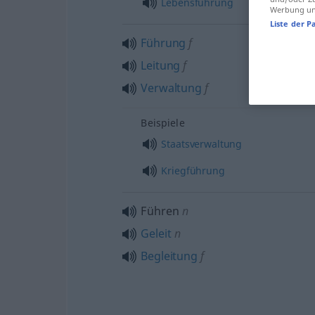
Lebensführung
Werbung und
Liste der P
Führung
f
Leitung
f
Verwaltung
f
Beispiele
Staatsverwaltung
Kriegführung
Führen
n
Geleit
n
Begleitung
f