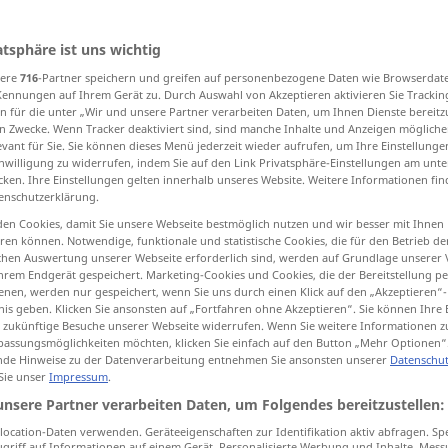
atsphäre ist uns wichtig
sere
716
-Partner speichern und greifen auf personenbezogene Daten wie Browserdat
tippen)
Kennungen auf Ihrem Gerät zu. Durch Auswahl von Akzeptieren aktivieren Sie Trackin
n für die unter „Wir und unsere Partner verarbeiten Daten, um Ihnen Dienste bereitz
alten
Führung, Leitung, Verwaltung
n Zwecke. Wenn Tracker deaktiviert sind, sind manche Inhalte und Anzeigen mögliche
evant für Sie. Sie können dieses Menü jederzeit wieder aufrufen, um Ihre Einstellung
inwilligung zu widerrufen, indem Sie auf den Link Privatsphäre-Einstellungen am unt
cken. Ihre Einstellungen gelten innerhalb unseres Website. Weitere Informationen fin
hutzgeleit
Aus-, Durchführung
enschutzerklärung.
en Cookies, damit Sie unsere Webseite bestmöglich nutzen und wir besser mit Ihnen
en können. Notwendige, funktionale und statistische Cookies, die für den Betrieb d
ischen Auswertung unserer Webseite erforderlich sind, werden auf Grundlage unserer
conduct
behaviour
hrem Endgerät gespeichert. Marketing-Cookies und Cookies, die der Bereitstellung per
FIG
nen, werden nur gespeichert, wenn Sie uns durch einen Klick auf den „Akzeptieren“-
nis geben. Klicken Sie ansonsten auf „Fortfahren ohne Akzeptieren“. Sie können Ihre 
ür zukünftige Besuche unserer Webseite widerrufen. Wenn Sie weitere Informationen 
assungsmöglichkeiten möchten, klicken Sie einfach auf den Button „Mehr Optionen“
de Hinweise zu der Datenverarbeitung entnehmen Sie ansonsten unserer
Datenschut
 Sie unser
Impressum
.
unsere Partner verarbeiten Daten, um Folgendes bereitzustellen:
ocation-Daten verwenden. Geräteeigenschaften zur Identifikation aktiv abfragen. Sp
griff auf Informationen auf einem Gerät. Personalisierte Werbung und Inhalte, Mes