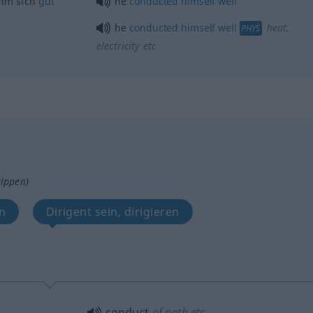
ahm sich
gut
he
conducted
himself
well
he
conducted
himself
well
heat,
PHYS
electricity
etc
tippen)
en
Dirigent sein, dirigieren
conduct
of path
etc