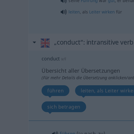
seine
Führung
war
gut
, er ben
leiten
, als
Leiter
wirken
für
„conduct“
: intransitive verb
conduct
v/i
Übersicht aller Übersetzungen
(Für mehr Details die Übersetzung anklicken/an
führen
leiten, als Leiter wirk
sich betragen
führen
(
to
nach, zu
)