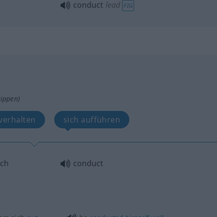
conduct
lead
FIG
tippen)
verhalten
sich aufführen
ich
conduct