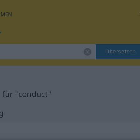
HMEN
Übersetzen
 für "conduct"
g