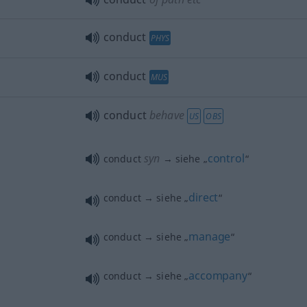
conduct
PHYS
conduct
MUS
conduct
behave
US
OBS
syn
control
conduct
→ siehe „
“
direct
conduct → siehe „
“
manage
conduct → siehe „
“
accompany
conduct → siehe „
“