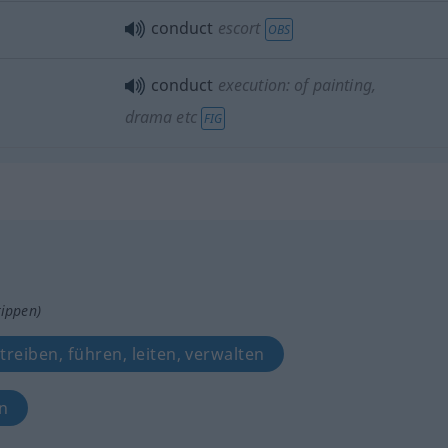
conduct
escort
OBS
conduct
execution: of painting,
drama
etc
FIG
tippen)
treiben, führen, leiten, verwalten
en