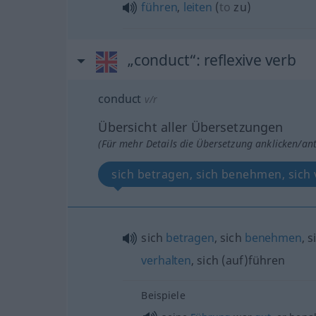
führen
,
leiten
(
to
zu
)
„conduct“
: reflexive verb
conduct
v/r
Übersicht aller Übersetzungen
(Für mehr Details die Übersetzung anklicken/an
sich betragen, sich benehmen, sich 
sich
betragen
, sich
benehmen
, s
verhalten
, sich (auf)führen
Beispiele