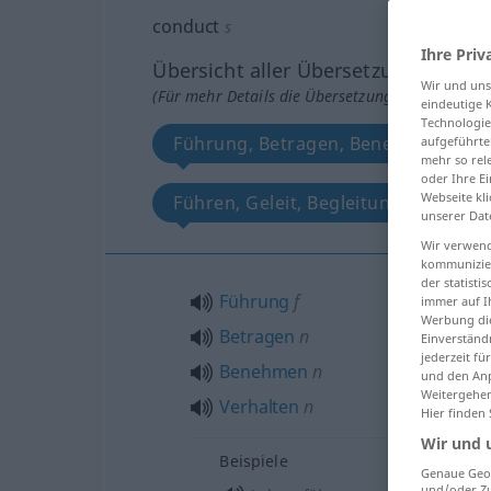
conduct
s
Ihre Priv
Übersicht aller Übersetzungen
Wir und un
(Für mehr Details die Übersetzung anklicken/an
eindeutige 
Technologie
Führung, Betragen, Benehmen, Verh
aufgeführte
mehr so rel
oder Ihre E
Webseite kli
Führen, Geleit, Begleitung
Sc
unserer Dat
Wir verwend
kommunizier
der statist
Führung
f
immer auf I
Werbung die
Betragen
n
Einverständ
jederzeit f
Benehmen
n
und den Anp
Weitergehen
Verhalten
n
Hier finden
Wir und 
Beispiele
Genaue Geol
und/oder Zu