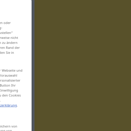
en oder
g-
ustellen“
rweise nicht
en zu ändern
eren Rand der
den Sie in
er Webseite und
 Vorauswahl
sonalisierter
Button Ihr
Einwilligung
zu den Cookies
.
zerklärung
.
eichern von
sung von