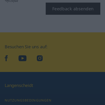
*Pflichtfeld
Feedback absenden
Besuchen Sie uns auf:
facebook
YouTube
Instagram
Langenscheidt
NUTZUNGSBEDINGUNGEN