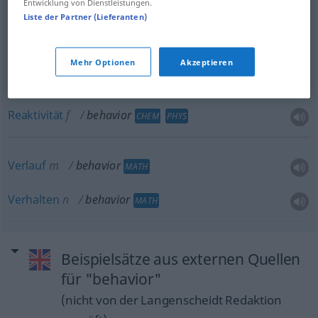
Entwicklung von Dienstleistungen.
Liste der Partner (Lieferanten)
Verhalten
n
behavior
CHEM
PHYS
Mehr Optionen
Akzeptieren
Reaktion
f
behavior
CHEM
PHYS
Reaktivität
f
behavior
CHEM
PHYS
Verlauf
m
behavior
MATH
Verhalten
n
behavior
MATH
Beispielsätze aus externen Quellen
für "behavior"
(nicht von der Langenscheidt Redaktion