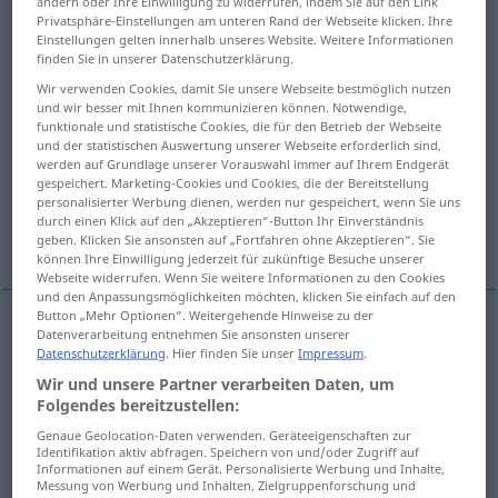
ändern oder Ihre Einwilligung zu widerrufen, indem Sie auf den Link
Privatsphäre-Einstellungen am unteren Rand der Webseite klicken. Ihre
Übersicht aller Übersetzungen
Einstellungen gelten innerhalb unseres Website. Weitere Informationen
finden Sie in unserer Datenschutzerklärung.
(Für mehr Details die Übersetzung anklicken/antippen)
Wir verwenden Cookies, damit Sie unsere Webseite bestmöglich nutzen
und wir besser mit Ihnen kommunizieren können. Notwendige,
Benehmen, Betragen, Verhalten
funktionale und statistische Cookies, die für den Betrieb der Webseite
und der statistischen Auswertung unserer Webseite erforderlich sind,
werden auf Grundlage unserer Vorauswahl immer auf Ihrem Endgerät
Verhalten, Reaktion, Reaktivität
gespeichert. Marketing-Cookies und Cookies, die der Bereitstellung
personalisierter Werbung dienen, werden nur gespeichert, wenn Sie uns
durch einen Klick auf den „Akzeptieren“-Button Ihr Einverständnis
Verlauf, Verhalten
geben. Klicken Sie ansonsten auf „Fortfahren ohne Akzeptieren“. Sie
können Ihre Einwilligung jederzeit für zukünftige Besuche unserer
Webseite widerrufen. Wenn Sie weitere Informationen zu den Cookies
und den Anpassungsmöglichkeiten möchten, klicken Sie einfach auf den
Button „Mehr Optionen“. Weitergehende Hinweise zu der
Datenverarbeitung entnehmen Sie ansonsten unserer
Benehmen
n
behavior
Datenschutzerklärung
. Hier finden Sie unser
Impressum
.
Wir und unsere Partner verarbeiten Daten, um
Betragen
n
behavior
Folgendes bereitzustellen:
Genaue Geolocation-Daten verwenden. Geräteeigenschaften zur
Identifikation aktiv abfragen. Speichern von und/oder Zugriff auf
Verhalten
n
behavior
Informationen auf einem Gerät. Personalisierte Werbung und Inhalte,
Messung von Werbung und Inhalten, Zielgruppenforschung und