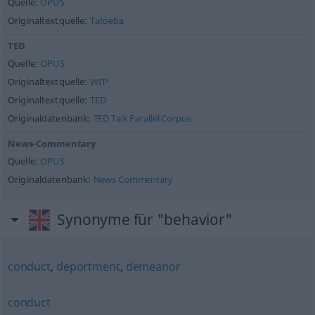
Quelle:
OPUS
Originaltextquelle:
Tatoeba
TED
Quelle:
OPUS
Originaltextquelle:
WIT³
Originaltextquelle:
TED
Originaldatenbank:
TED Talk Parallel Corpus
News-Commentary
Quelle:
OPUS
Originaldatenbank:
News Commentary
Synonyme für "behavior"
conduct
,
deportment
,
demeanor
conduct