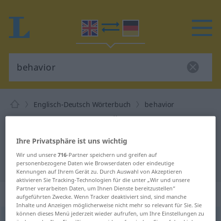
Englisch-Deutsch Wörterbuch
behavior
Englisch-Deutsch Übersetzung für
"behavior"
Ihre Privatsphäre ist uns wichtig
Wir und unsere
716
-Partner speichern und greifen auf
"behavior" Deutsch Übersetzung
personenbezogene Daten wie Browserdaten oder eindeutige
Kennungen auf Ihrem Gerät zu. Durch Auswahl von Akzeptieren
aktivieren Sie Tracking-Technologien für die unter „Wir und unsere
Partner verarbeiten Daten, um Ihnen Dienste bereitzustellen“
„behavior“
aufgeführten Zwecke. Wenn Tracker deaktiviert sind, sind manche
Inhalte und Anzeigen möglicherweise nicht mehr so relevant für Sie. Sie
können dieses Menü jederzeit wieder aufrufen, um Ihre Einstellungen zu
behavior
,
behaviour
[biˈheivjə(r)]
s
besonders
BR