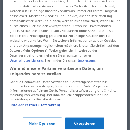
funktionale und statistische Cookies, die für den Betrieb der Webseite
Übersicht aller Übersetzungen
und der statistischen Auswertung unserer Webseite erforderlich sind,
(Für mehr Details die Übersetzung anklicken/antippen)
werden auf Grundlage unserer Vorauswahl immer auf Ihrem Endgerät
gespeichert. Marketing-Cookies und Cookies, die der Bereitstellung
personalisierter Werbung dienen, werden nur gespeichert, wenn Sie uns
work
take effect, work
durch einen Klick auf den „Akzeptieren“-Button Ihr Einverständnis
geben. Klicken Sie ansonsten auf „Fortfahren ohne Akzeptieren“. Sie
können Ihre Einwilligung jederzeit für zukünftige Besuche unserer
have influence
act, have an effect
Webseite widerrufen. Wenn Sie weitere Informationen zu den Cookies
und den Anpassungsmöglichkeiten möchten, klicken Sie einfach auf den
Button „Mehr Optionen“. Weitergehende Hinweise zu der
act, operate
Datenverarbeitung entnehmen Sie ansonsten unserer
Datenschutzerklärung
. Hier finden Sie unser
Impressum
.
Wir und unsere Partner verarbeiten Daten, um
make an impression, have an effect
Folgendes bereitzustellen:
Genaue Geolocation-Daten verwenden. Geräteeigenschaften zur
look
look good, be effective
Identifikation aktiv abfragen. Speichern von und/oder Zugriff auf
Informationen auf einem Gerät. Personalisierte Werbung und Inhalte,
Messung von Werbung und Inhalten, Zielgruppenforschung und
Entwicklung von Dienstleistungen.
act, serve
work, be active
Liste der Partner (Lieferanten)
Weitere Beispiele...
Mehr Optionen
Akzeptieren