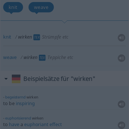
knit
weave
knit
wirken
Strümpfe etc
TEX
weave
wirken
Teppiche etc
TEX
Beispielsätze für "wirken"
begeisternd
wirken
to be
inspiring
euphorisierend
wirken
to
have
a
euphoriant
effect