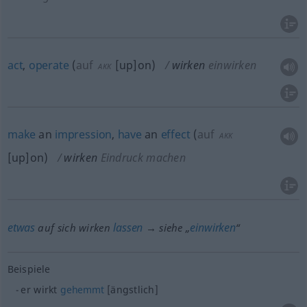
act
,
operate
(
auf
[up]on
)
wirken
einwirken
AKK
make
an
impression
,
have
an
effect
(
auf
AKK
[up]on
)
wirken
Eindruck machen
etwas
lassen
einwirken
auf sich wirken
→ siehe „
“
Beispiele
er wirkt
gehemmt
[ängstlich]