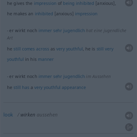
he gives the
impression
of
being
inhibited
[anxious],
he makes an
inhibited
[anxious]
impression
er wirkt noch
immer
sehr
jugendlich
hat eine jugendliche
Art
he
still
comes
across
as
very
youthful
, he is
still
very
youthful
in his
manner
er wirkt noch
immer
sehr
jugendlich
im Aussehen
he
still
has
a
very
youthful
appearance
look
wirken
aussehen