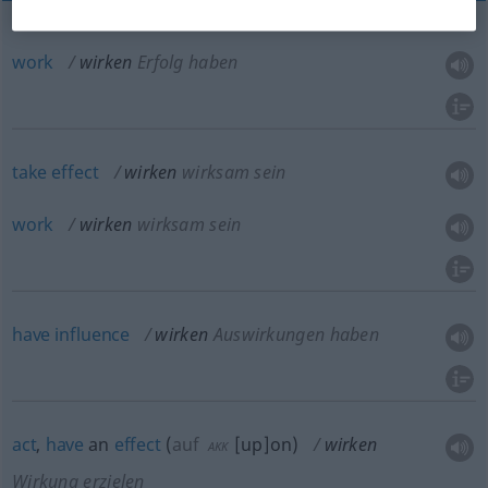
work
wirken
Erfolg haben
take
effect
wirken
wirksam sein
work
wirken
wirksam sein
have
influence
wirken
Auswirkungen haben
act
,
have
an
effect
(
auf
[up]on
)
wirken
AKK
Wirkung erzielen