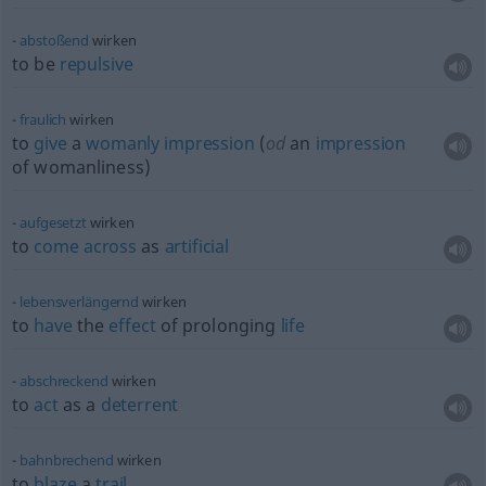
abstoßend
wirken
to be
repulsive
fraulich
wirken
to
give
a
womanly
impression
(
od
an
impression
of womanliness)
aufgesetzt
wirken
to
come
across
as
artificial
lebensverlängernd
wirken
to
have
the
effect
of prolonging
life
abschreckend
wirken
to
act
as a
deterrent
bahnbrechend
wirken
to
blaze
a
trail