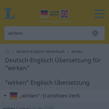
Deutsch-Englisch Wörterbuch
wirken
Deutsch-Englisch Übersetzung für
"wirken"
"wirken" Englisch Übersetzung
„wirken“
: transitives Verb
wirken
[ˈvɪrkən]
v/t
<
h
>
LITER