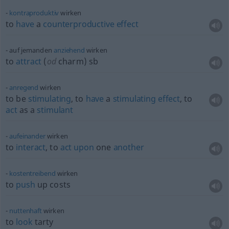
kontraproduktiv
wirken
to
have
a
counterproductive
effect
auf jemanden
anziehend
wirken
to
attract
(
od
charm)
sb
anregend
wirken
to be
stimulating
, to
have
a
stimulating
effect
, to
act
as a
stimulant
aufeinander
wirken
to
interact
, to
act
upon
one
another
kostentreibend
wirken
to
push
up costs
nuttenhaft
wirken
to
look
tarty