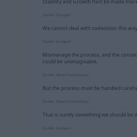
Stability and Growth Pact be made more 
Quelle:
Europarl
We cannot deal with codecision this way
Quelle:
Europarl
Mismanage the process, and the conse
could be unimaginable.
Quelle:
News-Commentary
But the process must be handled careful
Quelle:
News-Commentary
That is surely something we should be 
Quelle:
Europarl