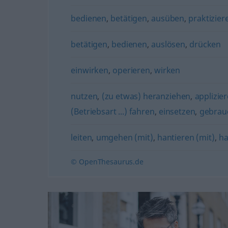
bedienen
,
betätigen
,
ausüben
,
praktizier
betätigen
,
bedienen
,
auslösen
,
drücken
einwirken
,
operieren
,
wirken
nutzen
,
(zu etwas) heranziehen
,
applizier
(Betriebsart ...) fahren
,
einsetzen
,
gebrau
leiten
,
umgehen (mit)
,
hantieren (mit)
,
ha
© OpenThesaurus.de