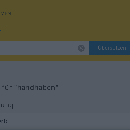
HMEN
Übersetzen
g für "handhaben"
zung
erb