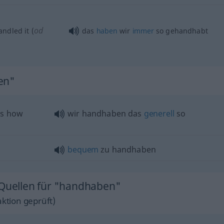
od
ndled it (
das
haben
wir
immer
so gehandhabt
en"
 is how
wir handhaben das
generell
so
bequem
zu handhaben
 Quellen für "handhaben"
ktion geprüft)