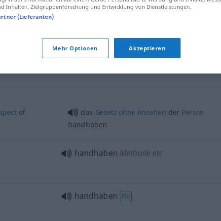
 Inhalten, Zielgruppenforschung und Entwicklung von Dienstleistungen.
handhaben
Maschine etc
artner (Lieferanten)
Mehr Optionen
Akzeptieren
handhaben
Recht etc
spect
of
das
Gesetz
ohne
Ansehen
der
Person
handhaben
handhaben
Methode etc
handhaben
FIG