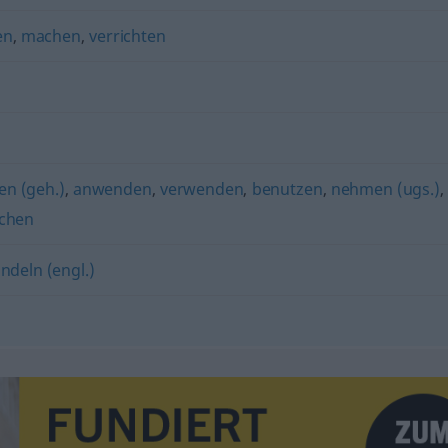
en
,
machen
,
verrichten
en (geh.)
,
anwenden
,
verwenden
,
benutzen
,
nehmen (ugs.)
,
chen
ndeln (engl.)