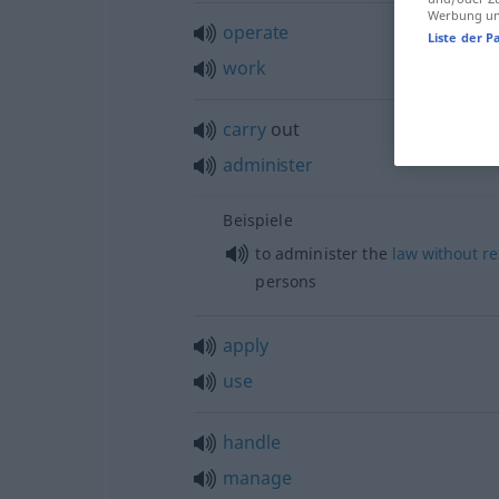
Werbung und
operate
Liste der P
work
carry
out
administer
Beispiele
to administer the
law
without
re
persons
apply
use
handle
manage