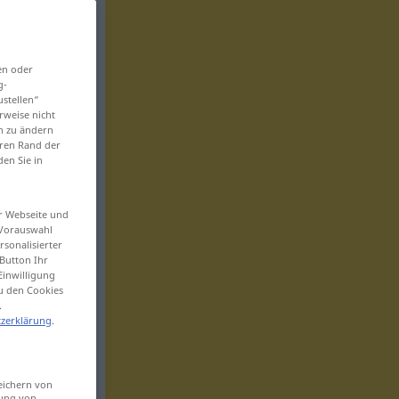
en oder
g-
ustellen“
rweise nicht
en zu ändern
eren Rand der
den Sie in
er Webseite und
 Vorauswahl
sonalisierter
Button Ihr
Einwilligung
zu den Cookies
.
zerklärung
.
eichern von
sung von