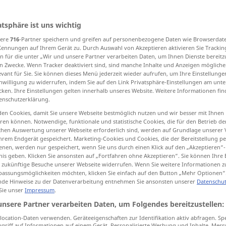
andhabt
;
h
>
atsphäre ist uns wichtig
sere
716
-Partner speichern und greifen auf personenbezogene Daten wie Browserdat
tippen)
Kennungen auf Ihrem Gerät zu. Durch Auswahl von Akzeptieren aktivieren Sie Trackin
n für die unter „Wir und unsere Partner verarbeiten Daten, um Ihnen Dienste bereitz
e, work
carry out, administer
n Zwecke. Wenn Tracker deaktiviert sind, sind manche Inhalte und Anzeigen mögliche
evant für Sie. Sie können dieses Menü jederzeit wieder aufrufen, um Ihre Einstellung
inwilligung zu widerrufen, indem Sie auf den Link Privatsphäre-Einstellungen am unt
cken. Ihre Einstellungen gelten innerhalb unseres Website. Weitere Informationen fin
enschutzerklärung.
en Cookies, damit Sie unsere Webseite bestmöglich nutzen und wir besser mit Ihnen
en können. Notwendige, funktionale und statistische Cookies, die für den Betrieb d
ischen Auswertung unserer Webseite erforderlich sind, werden auf Grundlage unserer
handhaben
Waffe, Werkzeug etc
hrem Endgerät gespeichert. Marketing-Cookies und Cookies, die der Bereitstellung per
nen, werden nur gespeichert, wenn Sie uns durch einen Klick auf den „Akzeptieren“-
nis geben. Klicken Sie ansonsten auf „Fortfahren ohne Akzeptieren“. Sie können Ihre 
ür zukünftige Besuche unserer Webseite widerrufen. Wenn Sie weitere Informationen 
assungsmöglichkeiten möchten, klicken Sie einfach auf den Button „Mehr Optionen“
de Hinweise zu der Datenverarbeitung entnehmen Sie ansonsten unserer
Datenschut
 Sie unser
Impressum
.
unsere Partner verarbeiten Daten, um Folgendes bereitzustellen:
leicht
zu handhaben
ocation-Daten verwenden. Geräteeigenschaften zur Identifikation aktiv abfragen. Sp
griff auf Informationen auf einem Gerät. Personalisierte Werbung und Inhalte, Mes