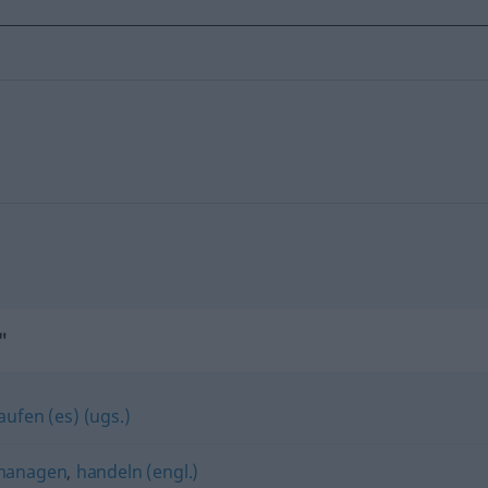
"
aufen (es) (ugs.)
managen
,
handeln (engl.)