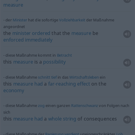
measure
der
Minister
hat die sofortige
Vollziehbarkeit
der Maßnahme
angeordnet
the
minister
ordered
that the
measure
be
enforced
immediately
diese Maßnahme kommt in
Betracht
this
measure
is a
possibility
diese Maßnahme
schnitt
tief
in das
Wirtschaftsleben
ein
this
measure
had
a
far-reaching
effect
on the
economy
diese Maßnahme
zog
einen ganzen
Rattenschwanz
von Folgen nach
sich
this
measure
had
a
whole
string
of consequences
diese Maßnahme der
Regierung
verdient
uneingeschränktes
Lob