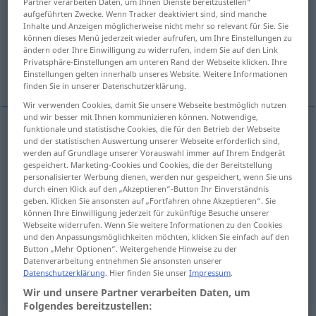
Partner verarbeiten Daten, um Ihnen Dienste bereitzustellen“
aufgeführten Zwecke. Wenn Tracker deaktiviert sind, sind manche
Übersicht aller Übersetzungen
Inhalte und Anzeigen möglicherweise nicht mehr so relevant für Sie. Sie
können dieses Menü jederzeit wieder aufrufen, um Ihre Einstellungen zu
(Für mehr Details die Übersetzung anklicken/antippen)
ändern oder Ihre Einwilligung zu widerrufen, indem Sie auf den Link
Privatsphäre-Einstellungen am unteren Rand der Webseite klicken. Ihre
measure, step, action, move
Einstellungen gelten innerhalb unseres Website. Weitere Informationen
finden Sie in unserer Datenschutzerklärung.
Wir verwenden Cookies, damit Sie unsere Webseite bestmöglich nutzen
und wir besser mit Ihnen kommunizieren können. Notwendige,
funktionale und statistische Cookies, die für den Betrieb der Webseite
und der statistischen Auswertung unserer Webseite erforderlich sind,
measure
Maßnahme
werden auf Grundlage unserer Vorauswahl immer auf Ihrem Endgerät
gespeichert. Marketing-Cookies und Cookies, die der Bereitstellung
personalisierter Werbung dienen, werden nur gespeichert, wenn Sie uns
step
Maßnahme
durch einen Klick auf den „Akzeptieren“-Button Ihr Einverständnis
geben. Klicken Sie ansonsten auf „Fortfahren ohne Akzeptieren“. Sie
action
Maßnahme
können Ihre Einwilligung jederzeit für zukünftige Besuche unserer
Webseite widerrufen. Wenn Sie weitere Informationen zu den Cookies
und den Anpassungsmöglichkeiten möchten, klicken Sie einfach auf den
move
Maßnahme
Button „Mehr Optionen“. Weitergehende Hinweise zu der
Datenverarbeitung entnehmen Sie ansonsten unserer
Datenschutzerklärung
. Hier finden Sie unser
Impressum
.
Wir und unsere Partner verarbeiten Daten, um
Folgendes bereitzustellen: