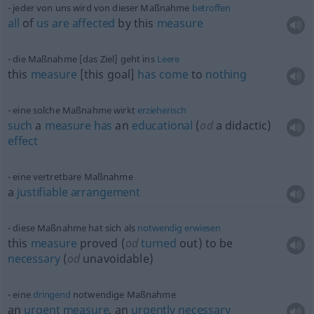
jeder von uns wird von dieser Maßnahme
betroffen
all
of
us
are
affected
by this
measure
die Maßnahme [das Ziel] geht ins
Leere
this
measure
[this goal]
has
come
to
nothing
eine solche Maßnahme wirkt
erzieherisch
such
a
measure
has
an
educational
(
od
a didactic)
effect
eine vertretbare Maßnahme
a
justifiable
arrangement
diese Maßnahme hat sich als
notwendig
erwiesen
this
measure
proved (
od
turned
out) to be
necessary
(
od
unavoidable)
eine
dringend
notwendige Maßnahme
an
urgent
measure
, an
urgently
necessary