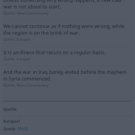
Unless something very wrong happens, a new cold
war is not about to start.
Quelle:
News-Commentary
We cannot continue as if nothing were wrong, while
the region is on the brink of war.
Quelle:
Europarl
It is an illness that recurs on a regular basis.
Quelle:
Europarl
And the war in Iraq barely ended before the mayhem
in Syria commenced.
Quelle:
News-Commentary
Quelle
Europarl
Quelle:
OPUS