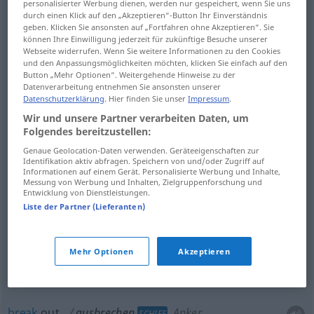
Schmuckstück
personalisierter Werbung dienen, werden nur gespeichert, wenn Sie uns
durch einen Klick auf den „Akzeptieren“-Button Ihr Einverständnis
geben. Klicken Sie ansonsten auf „Fortfahren ohne Akzeptieren“. Sie
remove
ausbrechen
Stein aus einem
können Ihre Einwilligung jederzeit für zukünftige Besuche unserer
Webseite widerrufen. Wenn Sie weitere Informationen zu den Cookies
Schmuckstück
und den Anpassungsmöglichkeiten möchten, klicken Sie einfach auf den
Button „Mehr Optionen“. Weitergehende Hinweise zu der
Datenverarbeitung entnehmen Sie ansonsten unserer
Datenschutzerklärung
. Hier finden Sie unser
Impressum
.
make
a
hole
in
ausbrechen
Loch in Mauer etc
Wir und unsere Partner verarbeiten Daten, um
Folgendes bereitzustellen:
Genaue Geolocation-Daten verwenden. Geräteeigenschaften zur
Identifikation aktiv abfragen. Speichern von und/oder Zugriff auf
Informationen auf einem Gerät. Personalisierte Werbung und Inhalte,
quarry
ausbrechen
Gestein
BERGB
Messung von Werbung und Inhalten, Zielgruppenforschung und
Entwicklung von Dienstleistungen.
Liste der Partner (Lieferanten)
chip
ausbrechen
Schneide
TECH
Mehr Optionen
Akzeptieren
flake
ausbrechen
Metallteilchen
TECH
break
out
ausbrechen
Anker
SCHIFF