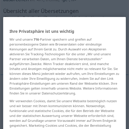
Übersicht aller Übersetzungen
(Für mehr Details die Übersetzung anklicken/antippen)
take out, remove
make a hole in
Ihre Privatsphäre ist uns wichtig
Wir und unsere
716
-Partner speichern und greifen auf
personenbezogene Daten wie Browserdaten oder eindeutige
quarry
chip, flake
break out
Kennungen auf Ihrem Gerät zu. Durch Auswahl von Akzeptieren
aktivieren Sie Tracking-Technologien für die unter „Wir und unsere
Partner verarbeiten Daten, um Ihnen Dienste bereitzustellen“
prune, lop
break off
aufgeführten Zwecke. Wenn Tracker deaktiviert sind, sind manche
Inhalte und Anzeigen möglicherweise nicht mehr so relevant für Sie. Sie
können dieses Menü jederzeit wieder aufrufen, um Ihre Einstellungen zu
ändern oder Ihre Einwilligung zu widerrufen, indem Sie auf den Link
Privatsphäre-Einstellungen am unteren Rand der Webseite klicken. Ihre
Einstellungen gelten innerhalb unseres Website. Weitere Informationen
break
(
sth
)
off (
od
out)
ausbrechen
Zähne etc
finden Sie in unserer Datenschutzerklärung.
Wir verwenden Cookies, damit Sie unsere Webseite bestmöglich nutzen
und wir besser mit Ihnen kommunizieren können. Notwendige,
funktionale und statistische Cookies, die für den Betrieb der Webseite
und der statistischen Auswertung unserer Webseite erforderlich sind,
take
out
ausbrechen
Stein aus einem
werden auf Grundlage unserer Vorauswahl immer auf Ihrem Endgerät
gespeichert. Marketing-Cookies und Cookies, die der Bereitstellung