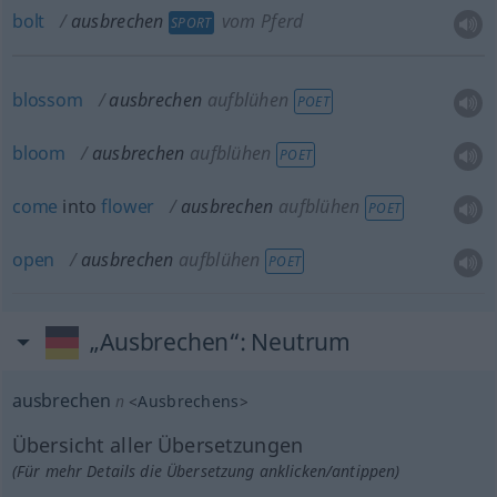
bolt
ausbrechen
vom Pferd
SPORT
blossom
ausbrechen
aufblühen
POET
bloom
ausbrechen
aufblühen
POET
come
into
flower
ausbrechen
aufblühen
POET
open
ausbrechen
aufblühen
POET
„Ausbrechen“
: Neutrum
ausbrechen
n
<
Ausbrechens
>
Übersicht aller Übersetzungen
(Für mehr Details die Übersetzung anklicken/antippen)