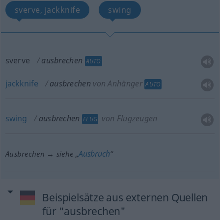
sverve, jackknife
swing
sverve
ausbrechen
AUTO
jackknife
ausbrechen
von Anhänger
AUTO
swing
ausbrechen
von Flugzeugen
FLUG
Ausbruch
Ausbrechen → siehe „
“
Beispielsätze aus externen Quellen
für "ausbrechen"