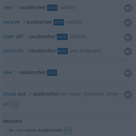
veer
ausbrechen
seitlich
AUTO
swerve
ausbrechen
seitlich
AUTO
steer
off
ausbrechen
seitlich
AUTO
jackknife
ausbrechen
von Anhänger
AUTO
veer
ausbrechen
FLUG
break
out
ausbrechen
von Feuer, Epidemie, Krieg
etc
FIG
Beispiele
in
etwas
ausbrechen
FIG
(
AKK
)