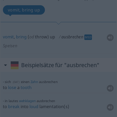
vomit, bring up
vomit
,
bring
(
od
throw) up
ausbrechen
MED
Speisen
Beispielsätze für "ausbrechen"
sich
einen
Zahn
ausbrechen
(
DAT
)
to
lose
a
tooth
in lautes
wehklagen
ausbrechen
to
break
into
loud
lamentation(s)