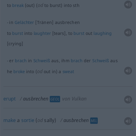
od
to
break
(out) (
to burst) into
sth
in
Gelächter
[Tränen] ausbrechen
to
burst
into
laughter
[tears], to
burst
out
laughing
[crying]
er
brach
in
Schweiß
aus, ihm
brach
der
Schweiß
aus
od
he
broke
into (
out in) a
sweat
erupt
ausbrechen
von Vulkan
GEOL
make
a
sortie
(
od
sally)
ausbrechen
MIL