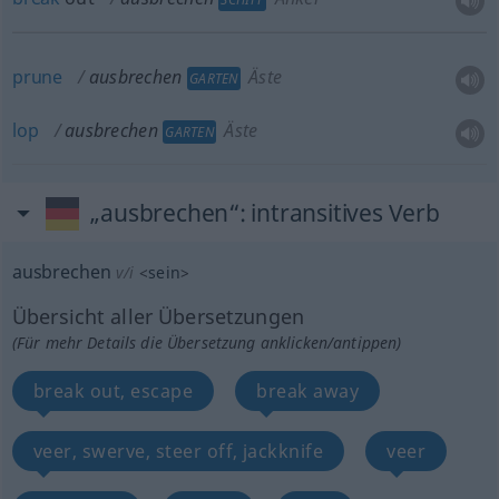
prune
ausbrechen
Äste
GARTEN
lop
ausbrechen
Äste
GARTEN
„ausbrechen“
: intransitives Verb
ausbrechen
v/i
<
sein
>
Übersicht aller Übersetzungen
(Für mehr Details die Übersetzung anklicken/antippen)
break out, escape
break away
veer, swerve, steer off, jackknife
veer