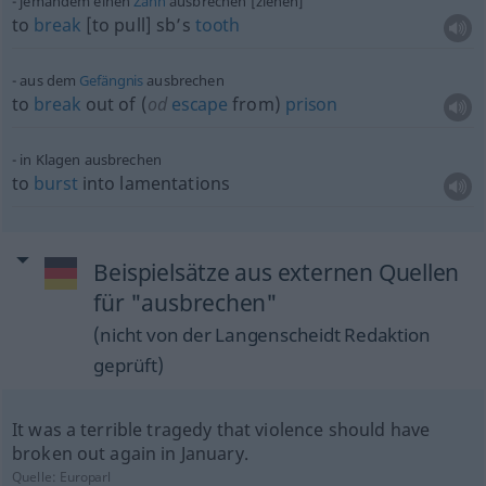
jemandem einen
Zahn
ausbrechen [ziehen]
to
break
[to pull] sb’s
tooth
aus dem
Gefängnis
ausbrechen
to
break
out of (
od
escape
from)
prison
in Klagen ausbrechen
to
burst
into lamentations
Beispielsätze aus externen Quellen
für "ausbrechen"
(nicht von der Langenscheidt Redaktion
geprüft)
It was a terrible tragedy that violence should have
broken out again in January.
Quelle:
Europarl