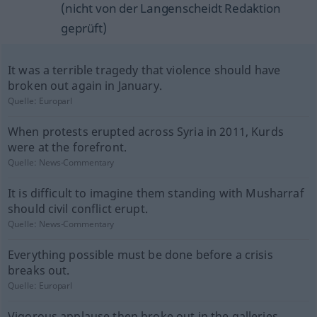
(nicht von der Langenscheidt Redaktion
geprüft)
It was a terrible tragedy that violence should have
broken out again in January.
Quelle:
Europarl
When protests erupted across Syria in 2011, Kurds
were at the forefront.
Quelle:
News-Commentary
It is difficult to imagine them standing with Musharraf
should civil conflict erupt.
Quelle:
News-Commentary
Everything possible must be done before a crisis
breaks out.
Quelle:
Europarl
Vigorous applause then broke out in the galleries.