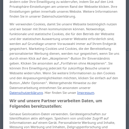
ändern oder Ihre Einwilligung zu widerrufen, indem Sie auf den Link
Expertinnen
>
Privatsphäre-Einstellungen am unteren Rand der Webseite klicken. Ihre
Einstellungen gelten innerhalb unseres Website. Weitere Informationen
finden Sie in unserer Datenschutzerklärung.
Übersicht aller Übersetzungen
Wir verwenden Cookies, damit Sie unsere Webseite bestmöglich nutzen
(Für mehr Details die Übersetzung anklicken/antippen)
und wir besser mit Ihnen kommunizieren können. Notwendige,
funktionale und statistische Cookies, die für den Betrieb der Webseite
expert
und der statistischen Auswertung unserer Webseite erforderlich sind,
werden auf Grundlage unserer Vorauswahl immer auf Ihrem Endgerät
gespeichert. Marketing-Cookies und Cookies, die der Bereitstellung
personalisierter Werbung dienen, werden nur gespeichert, wenn Sie uns
durch einen Klick auf den „Akzeptieren“-Button Ihr Einverständnis
geben. Klicken Sie ansonsten auf „Fortfahren ohne Akzeptieren“. Sie
expert
Experte
können Ihre Einwilligung jederzeit für zukünftige Besuche unserer
Webseite widerrufen. Wenn Sie weitere Informationen zu den Cookies
und den Anpassungsmöglichkeiten möchten, klicken Sie einfach auf den
Button „Mehr Optionen“. Weitergehende Hinweise zu der
Datenverarbeitung entnehmen Sie ansonsten unserer
Datenschutzerklärung
. Hier finden Sie unser
Impressum
.
Beispielsätze für "Experte"
Wir und unsere Partner verarbeiten Daten, um
Folgendes bereitzustellen:
Genaue Geolocation-Daten verwenden. Geräteeigenschaften zur
er
trat
als Experte auf
Identifikation aktiv abfragen. Speichern von und/oder Zugriff auf
he presented
himself
as an
expert
Informationen auf einem Gerät. Personalisierte Werbung und Inhalte,
Messung von Werbung und Inhalten, Zielgruppenforschung und