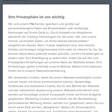
Übersicht aller Übersetzungen
(Für mehr Details die Übersetzung anklicken/antippen)
Ihre Privatsphäre ist uns wichtig
Wir und unsere
716
-Partner speichern und greifen auf
fordern, beanspruchen, verlangen, Anspruch
personenbezogene Daten wie Browserdaten oder eindeutige
erheben auf
Kennungen auf Ihrem Gerät zu. Durch Auswahl von Akzeptieren
aktivieren Sie Tracking-Technologien für die unter „Wir und unsere
Partner verarbeiten Daten, um Ihnen Dienste bereitzustellen“
geltend machen, beanspruchen
aufgeführten Zwecke. Wenn Tracker deaktiviert sind, sind manche
Inhalte und Anzeigen möglicherweise nicht mehr so relevant für Sie. Sie
können dieses Menü jederzeit wieder aufrufen, um Ihre Einstellungen zu
ändern oder Ihre Einwilligung zu widerrufen, indem Sie auf den Link
behaupten
abholen
Privatsphäre-Einstellungen am unteren Rand der Webseite klicken. Ihre
Einstellungen gelten innerhalb unseres Website. Weitere Informationen
finden Sie in unserer Datenschutzerklärung.
beanspruchen, als angemessen fordern
Wir verwenden Cookies, damit Sie unsere Webseite bestmöglich nutzen
und wir besser mit Ihnen kommunizieren können. Notwendige,
erfordern, erheischen
funktionale und statistische Cookies, die für den Betrieb der Webseite
und der statistischen Auswertung unserer Webseite erforderlich sind,
werden auf Grundlage unserer Vorauswahl immer auf Ihrem Endgerät
gespeichert. Marketing-Cookies und Cookies, die der Bereitstellung
personalisierter Werbung dienen, werden nur gespeichert, wenn Sie uns
durch einen Klick auf den „Akzeptieren“-Button Ihr Einverständnis
fordern
,
beanspruchen
,
verlangen
,
Anspruch
geben. Klicken Sie ansonsten auf „Fortfahren ohne Akzeptieren“. Sie