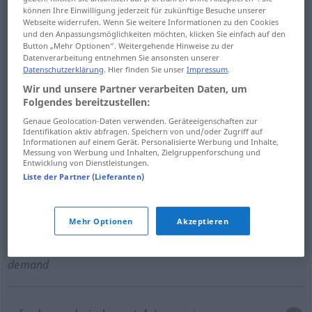
können Ihre Einwilligung jederzeit für zukünftige Besuche unserer
erheben
auf
claim
as one’s due
Webseite widerrufen. Wenn Sie weitere Informationen zu den Cookies
(
AKK
)
und den Anpassungsmöglichkeiten möchten, klicken Sie einfach auf den
Button „Mehr Optionen“. Weitergehende Hinweise zu der
Datenverarbeitung entnehmen Sie ansonsten unserer
Datenschutzerklärung
. Hier finden Sie unser
Impressum
.
Wir und unsere Partner verarbeiten Daten, um
geltend
machen
,
beanspruchen
claim
right
Folgendes bereitzustellen:
Genaue Geolocation-Daten verwenden. Geräteeigenschaften zur
Identifikation aktiv abfragen. Speichern von und/oder Zugriff auf
behaupten
claim
assert
Informationen auf einem Gerät. Personalisierte Werbung und Inhalte,
Messung von Werbung und Inhalten, Zielgruppenforschung und
Entwicklung von Dienstleistungen.
Liste der Partner (Lieferanten)
abholen
claim
collect
Mehr Optionen
Akzeptieren
beanspruchen
, als
angemessen
fordern
claim
demand