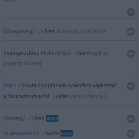
Behauptung
f
claim
statement, contention
beanspruchtes
Recht
od
Gut
claim
right or
property claimed
Stück
n
Staatsland
(das von Ansiedlern abgesteckt
u.
beansprucht wird)
claim
piece of land
US
Mutung
f
claim
BERGB
Grubenanteil
m
claim
BERGB