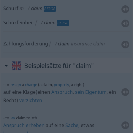
Schurf
m
claim
BERGB
Schürfeinheit
f
claim
BERGB
Zahlungsforderung
f
claim
insurance claim
Beispielsätze für "claim"
to
resign
a
charge
(a claim,
property
, a right)
auf eine Klage(einen
Anspruch
,
sein
Eigentum
, ein
Recht)
verzichten
to
lay
claim to
sth
Anspruch
erheben
auf eine
Sache,
etwas