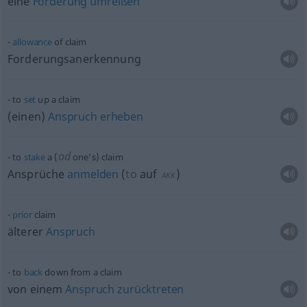
eine
Forderung
umreißen
allowance
of claim
Forderungsanerkennung
to
set
up a claim
(einen)
Anspruch
erheben
od
to
stake
a (
one’s) claim
Ansprüche
anmelden
(
to
auf
)
AKK
prior
claim
älterer
Anspruch
to
back
down from a claim
von einem
Anspruch
zurücktreten