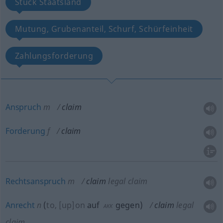
Stück Staatsland
Mutung, Grubenanteil, Schurf, Schürfeinheit
Zahlungsforderung
Anspruch
m
claim
Forderung
f
claim
Rechtsanspruch
m
claim
legal claim
Anrecht
n
(
to, [up]on
auf
gegen
)
claim
legal
AKK
claim