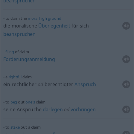
beanspruchen
to claim the
moral
high
ground
die moralische
Überlegenheit
für sich
beanspruchen
filing
of claim
Forderungsanmeldung
a
rightful
claim
ein rechtlicher
od
berechtigter
Anspruch
to
peg
out
one’s
claim
seine Ansprüche
darlegen
od
vorbringen
to
stake
out a claim