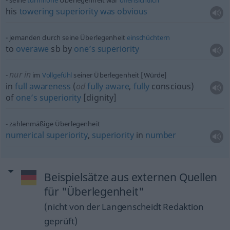
seine
turmhohe
Überlegenheit war
offensichtlich
his
towering
superiority
was
obvious
jemanden durch seine Überlegenheit
einschüchtern
to
overawe
sb
by
one’s
superiority
nur in
im
Vollgefühl
seiner Überlegenheit [Würde]
in
full
awareness
(
od
fully
aware
,
fully
conscious)
of
one’s
superiority
[dignity]
zahlenmäßige Überlegenheit
numerical
superiority
,
superiority
in
number
Beispielsätze aus externen Quellen
für "Überlegenheit"
(nicht von der Langenscheidt Redaktion
geprüft)