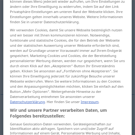
können dieses Menü jederzeit wieder aufrufen, um Ihre Einstellungen zu
ändern oder Ihre Einwilligung zu widerrufen, indem Sie auf den Link
Überlegenheit
f
<
Überlegenheit
;
kein
pl
>
Privatsphäre-Einstellungen am unteren Rand der Webseite klicken. Ihre
Einstellungen gelten innerhalb unseres Website. Weitere Informationen
Übersicht aller Übersetzungen
finden Sie in unserer Datenschutzerklärung.
(Für mehr Details die Übersetzung anklicken/antippen)
Wir verwenden Cookies, damit Sie unsere Webseite bestmöglich nutzen
und wir besser mit Ihnen kommunizieren können. Notwendige,
funktionale und statistische Cookies, die für den Betrieb der Webseite
superiority
superiority
und der statistischen Auswertung unserer Webseite erforderlich sind,
werden auf Grundlage unserer Vorauswahl immer auf Ihrem Endgerät
gespeichert. Marketing-Cookies und Cookies, die der Bereitstellung
preeminence, pre-eminence
personalisierter Werbung dienen, werden nur gespeichert, wenn Sie uns
durch einen Klick auf den „Akzeptieren“-Button Ihr Einverständnis
geben. Klicken Sie ansonsten auf „Fortfahren ohne Akzeptieren“. Sie
superiority, superciliousness, superior
können Ihre Einwilligung jederzeit für zukünftige Besuche unserer
manner
Webseite widerrufen. Wenn Sie weitere Informationen zu den Cookies
und den Anpassungsmöglichkeiten möchten, klicken Sie einfach auf den
Button „Mehr Optionen“. Weitergehende Hinweise zu der
Datenverarbeitung entnehmen Sie ansonsten unserer
Datenschutzerklärung
. Hier finden Sie unser
Impressum
.
Wir und unsere Partner verarbeiten Daten, um
superiority
(
an
in
)
Überlegenheit
DAT
Folgendes bereitzustellen:
Genaue Geolocation-Daten verwenden. Geräteeigenschaften zur
Identifikation aktiv abfragen. Speichern von und/oder Zugriff auf
Informationen auf einem Gerät. Personalisierte Werbung und Inhalte,