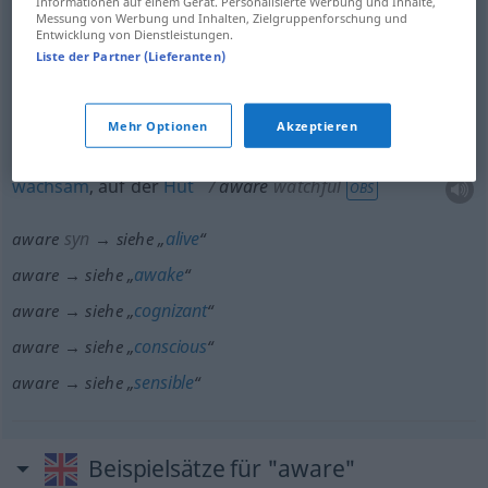
Informationen auf einem Gerät. Personalisierte Werbung und Inhalte,
I am
well
aware that
Messung von Werbung und Inhalten, Zielgruppenforschung und
Entwicklung von Dienstleistungen.
ich bin mir
darüber
im Klaren, dass
Liste der Partner (Lieferanten)
Beispiele anzeigen
Mehr Optionen
Akzeptieren
wachsam
, auf der
Hut
aware
watchful
OBS
syn
alive
aware
→ siehe „
“
awake
aware → siehe „
“
cognizant
aware → siehe „
“
conscious
aware → siehe „
“
sensible
aware → siehe „
“
Beispielsätze für "aware"