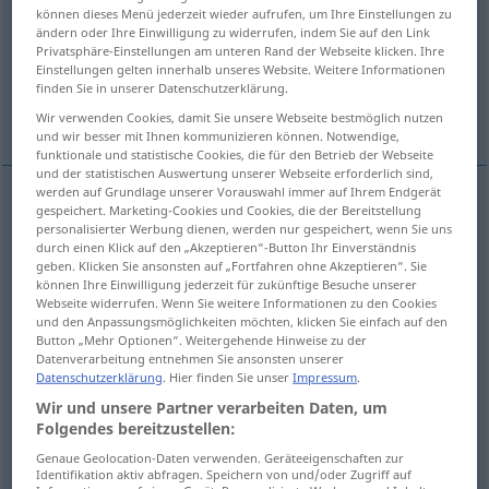
können dieses Menü jederzeit wieder aufrufen, um Ihre Einstellungen zu
ändern oder Ihre Einwilligung zu widerrufen, indem Sie auf den Link
Übersicht aller Übersetzungen
Privatsphäre-Einstellungen am unteren Rand der Webseite klicken. Ihre
(Für mehr Details die Übersetzung anklicken/antippen)
Einstellungen gelten innerhalb unseres Website. Weitere Informationen
finden Sie in unserer Datenschutzerklärung.
wachsam, auf der Hut
Wir verwenden Cookies, damit Sie unsere Webseite bestmöglich nutzen
und wir besser mit Ihnen kommunizieren können. Notwendige,
funktionale und statistische Cookies, die für den Betrieb der Webseite
und der statistischen Auswertung unserer Webseite erforderlich sind,
werden auf Grundlage unserer Vorauswahl immer auf Ihrem Endgerät
Beispiele
gespeichert. Marketing-Cookies und Cookies, die der Bereitstellung
personalisierter Werbung dienen, werden nur gespeichert, wenn Sie uns
(of)
durch einen Klick auf den „Akzeptieren“-Button Ihr Einverständnis
geben. Klicken Sie ansonsten auf „Fortfahren ohne Akzeptieren“. Sie
gewahr
(
GEN
)
können Ihre Einwilligung jederzeit für zukünftige Besuche unserer
Webseite widerrufen. Wenn Sie weitere Informationen zu den Cookies
und den Anpassungsmöglichkeiten möchten, klicken Sie einfach auf den
von
unterrichtet
(von), in
Kenntnis
(
)
OD
GEN
Button „Mehr Optionen“. Weitergehende Hinweise zu der
Datenverarbeitung entnehmen Sie ansonsten unserer
Datenschutzerklärung
. Hier finden Sie unser
Impressum
.
to be aware of
sth
Wir und unsere Partner verarbeiten Daten, um
Folgendes bereitzustellen:
von
etwas
wissen
, sich einer
Sache
bewusst
sein
Genaue Geolocation-Daten verwenden. Geräteeigenschaften zur
Identifikation aktiv abfragen. Speichern von und/oder Zugriff auf