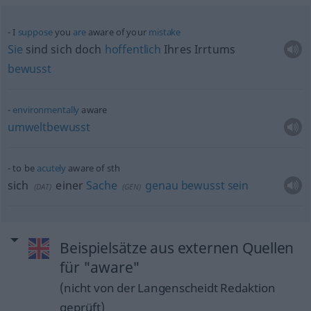
I
suppose
you
are
aware of your
mistake
Sie
sind sich doch
hoffentlich
Ihres Irrtums
bewusst
environmentally
aware
umweltbewusst
to be
acutely
aware of
sth
sich
einer
Sache
genau
bewusst
sein
(
DAT
)
(
GEN
)
Beispielsätze aus externen Quellen
für "aware"
(nicht von der Langenscheidt Redaktion
geprüft)