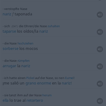
verstopfte Nase
nariz
f
taponada
sich
die Ohren/die Nase
zuhalten
(
DAT
)
taparse
los oídos/la
nariz
die Nase
hochziehen
sorberse
los mocos
die Nase
rümpfen
arrugar
la
nariz
ich hatte einen
Pickel
auf der Nase, so nen
Eumel!
¡me salió un
grano
enorme
en la
nariz!
sie tanzt ihm auf der Nase
herum
ella
lo trae al
retortero