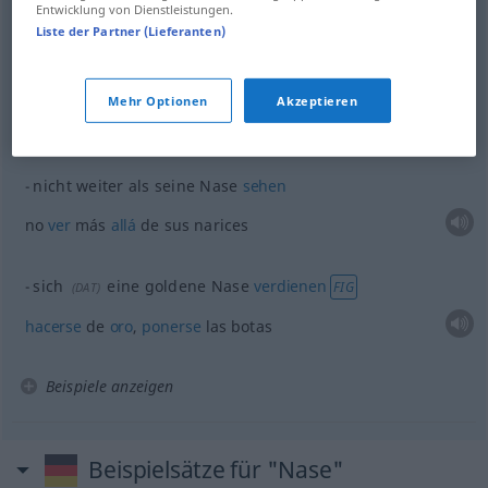
Entwicklung von Dienstleistungen.
Liste der Partner (Lieferanten)
Beispiele
die Nase
hoch
tragen
FIG
Mehr Optionen
Akzeptieren
tener
mucho
copete
nicht weiter als seine Nase
sehen
no
ver
más
allá
de sus narices
sich
eine goldene Nase
verdienen
FIG
(
DAT
)
hacerse
de
oro
,
ponerse
las botas
Beispiele anzeigen
Beispielsätze für "Nase"