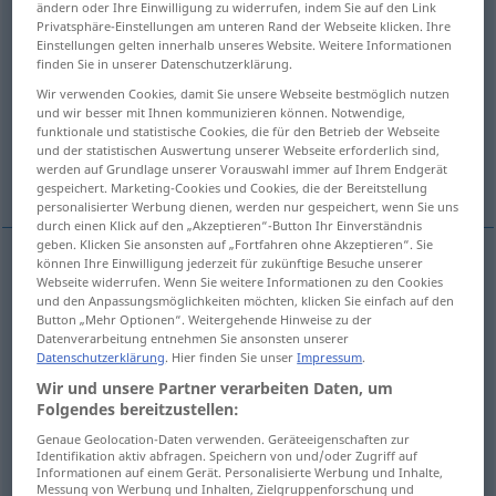
ändern oder Ihre Einwilligung zu widerrufen, indem Sie auf den Link
Privatsphäre-Einstellungen am unteren Rand der Webseite klicken. Ihre
Übersicht aller Übersetzungen
Einstellungen gelten innerhalb unseres Website. Weitere Informationen
finden Sie in unserer Datenschutzerklärung.
(Für mehr Details die Übersetzung anklicken/antippen)
Wir verwenden Cookies, damit Sie unsere Webseite bestmöglich nutzen
und wir besser mit Ihnen kommunizieren können. Notwendige,
nariz, narices
olfato
funktionale und statistische Cookies, die für den Betrieb der Webseite
und der statistischen Auswertung unserer Webseite erforderlich sind,
werden auf Grundlage unserer Vorauswahl immer auf Ihrem Endgerät
Weitere Beispiele...
gespeichert. Marketing-Cookies und Cookies, die der Bereitstellung
personalisierter Werbung dienen, werden nur gespeichert, wenn Sie uns
durch einen Klick auf den „Akzeptieren“-Button Ihr Einverständnis
geben. Klicken Sie ansonsten auf „Fortfahren ohne Akzeptieren“. Sie
können Ihre Einwilligung jederzeit für zukünftige Besuche unserer
Webseite widerrufen. Wenn Sie weitere Informationen zu den Cookies
nariz
f
Nase
(≈ Flugzeugnase usw)
a.
ANAT
FIG
und den Anpassungsmöglichkeiten möchten, klicken Sie einfach auf den
Button „Mehr Optionen“. Weitergehende Hinweise zu der
Datenverarbeitung entnehmen Sie ansonsten unserer
narices
fpl
Nase
UMG
Datenschutzerklärung
. Hier finden Sie unser
Impressum
.
Wir und unsere Partner verarbeiten Daten, um
Folgendes bereitzustellen:
Genaue Geolocation-Daten verwenden. Geräteeigenschaften zur
olfato
m
Nase
(≈ Geruchssinn)
a.
FIG
Identifikation aktiv abfragen. Speichern von und/oder Zugriff auf
Informationen auf einem Gerät. Personalisierte Werbung und Inhalte,
Messung von Werbung und Inhalten, Zielgruppenforschung und