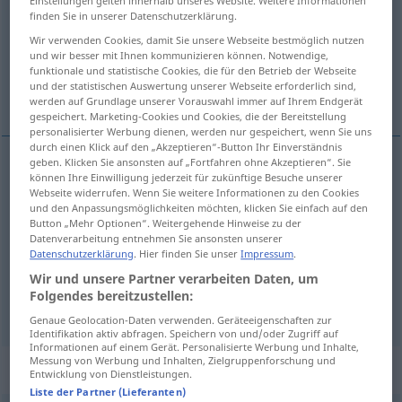
Einstellungen gelten innerhalb unseres Website. Weitere Informationen
finden Sie in unserer Datenschutzerklärung.
Übersicht aller Übersetzungen
Wir verwenden Cookies, damit Sie unsere Webseite bestmöglich nutzen
(Für mehr Details die Übersetzung anklicken/antippen)
und wir besser mit Ihnen kommunizieren können. Notwendige,
funktionale und statistische Cookies, die für den Betrieb der Webseite
und der statistischen Auswertung unserer Webseite erforderlich sind,
ganar
merecer
werden auf Grundlage unserer Vorauswahl immer auf Ihrem Endgerät
gespeichert. Marketing-Cookies und Cookies, die der Bereitstellung
personalisierter Werbung dienen, werden nur gespeichert, wenn Sie uns
durch einen Klick auf den „Akzeptieren“-Button Ihr Einverständnis
geben. Klicken Sie ansonsten auf „Fortfahren ohne Akzeptieren“. Sie
können Ihre Einwilligung jederzeit für zukünftige Besuche unserer
ganar
verdienen
Geld
Webseite widerrufen. Wenn Sie weitere Informationen zu den Cookies
und den Anpassungsmöglichkeiten möchten, klicken Sie einfach auf den
Button „Mehr Optionen“. Weitergehende Hinweise zu der
Datenverarbeitung entnehmen Sie ansonsten unserer
Datenschutzerklärung
. Hier finden Sie unser
Impressum
.
merecer
verdienen
Lob, Strafe
Wir und unsere Partner verarbeiten Daten, um
Folgendes bereitzustellen:
Genaue Geolocation-Daten verwenden. Geräteeigenschaften zur
Identifikation aktiv abfragen. Speichern von und/oder Zugriff auf
Informationen auf einem Gerät. Personalisierte Werbung und Inhalte,
Messung von Werbung und Inhalten, Zielgruppenforschung und
Beispielsätze für "verdienen"
Entwicklung von Dienstleistungen.
Liste der Partner (Lieferanten)