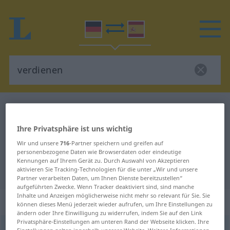
Deutsch-Spanisch Wörterbuch
verdienen
Deutsch-Spanisch Übersetzung für
Ihre Privatsphäre ist uns wichtig
"verdienen"
Wir und unsere
716
-Partner speichern und greifen auf
personenbezogene Daten wie Browserdaten oder eindeutige
Kennungen auf Ihrem Gerät zu. Durch Auswahl von Akzeptieren
aktivieren Sie Tracking-Technologien für die unter „Wir und unsere
"verdienen" Spanisch Übersetzung
Partner verarbeiten Daten, um Ihnen Dienste bereitzustellen“
aufgeführten Zwecke. Wenn Tracker deaktiviert sind, sind manche
Inhalte und Anzeigen möglicherweise nicht mehr so relevant für Sie. Sie
„verdienen“
: transitives Verb
können dieses Menü jederzeit wieder aufrufen, um Ihre Einstellungen zu
ändern oder Ihre Einwilligung zu widerrufen, indem Sie auf den Link
Privatsphäre-Einstellungen am unteren Rand der Webseite klicken. Ihre
verdienen
v/t
<
ohne
ge
>