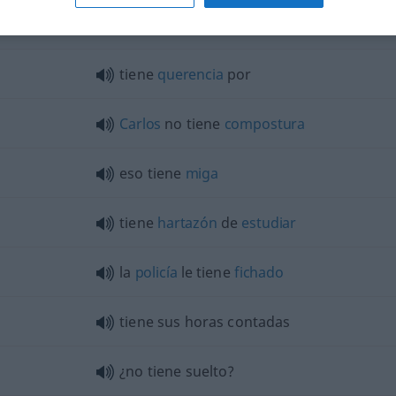
le tiene
mucho
temor
tiene
querencia
por
Carlos
no tiene
compostura
eso tiene
miga
tiene
hartazón
de
estudiar
la
policía
le tiene
fichado
tiene sus horas contadas
¿no tiene suelto?