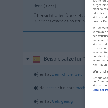
Technologie
aufgeführte
tiene
[ˈtĭene]
mehr so rel
oder Ihre E
Übersicht aller Übersetzungen
Webseite kli
(Für mehr Details die Übersetzung anklicken/an
unserer Dat
Wir verwend
kommunizier
der statist
immer auf I
Werbung die
Einverständ
jederzeit f
und den Anp
Beispielsätze für "tiene"
Weitergehen
Hier finden
Wir und 
er hat
ziemlich
viel
Geld
Genaue Geol
und/oder Zu
Werbung und
da
lässt
sich nichts
machen
Liste der P
er hat
Geld
genug