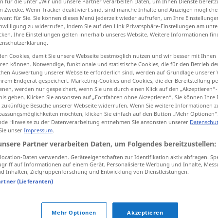
n für die unter „Wir und unsere Partner verarbeiten Daten, um Ihnen Dienste bereitz
n Zwecke. Wenn Tracker deaktiviert sind, sind manche Inhalte und Anzeigen mögliche
evant für Sie. Sie können dieses Menü jederzeit wieder aufrufen, um Ihre Einstellung
inwilligung zu widerrufen, indem Sie auf den Link Privatsphäre-Einstellungen am unt
cken. Ihre Einstellungen gelten innerhalb unseres Website. Weitere Informationen fin
tippen)
enschutzerklärung.
en Cookies, damit Sie unsere Webseite bestmöglich nutzen und wir besser mit Ihnen
en können. Notwendige, funktionale und statistische Cookies, die für den Betrieb d
ischen Auswertung unserer Webseite erforderlich sind, werden auf Grundlage unserer
hrem Endgerät gespeichert. Marketing-Cookies und Cookies, die der Bereitstellung per
tener
tiene → siehe „
“
nen, werden nur gespeichert, wenn Sie uns durch einen Klick auf den „Akzeptieren“-
nis geben. Klicken Sie ansonsten auf „Fortfahren ohne Akzeptieren“. Sie können Ihre 
ür zukünftige Besuche unserer Webseite widerrufen. Wenn Sie weitere Informationen 
assungsmöglichkeiten möchten, klicken Sie einfach auf den Button „Mehr Optionen“
de Hinweise zu der Datenverarbeitung entnehmen Sie ansonsten unserer
Datenschut
 Sie unser
Impressum
.
unsere Partner verarbeiten Daten, um Folgendes bereitzustellen:
tiene
bastante
dinero
ocation-Daten verwenden. Geräteeigenschaften zur Identifikation aktiv abfragen. Sp
griff auf Informationen auf einem Gerät. Personalisierte Werbung und Inhalte, Mes
 Inhalten, Zielgruppenforschung und Entwicklung von Dienstleistungen.
no tiene
remedio
artner (Lieferanten)
tiene
dinero
bastante
Mehr Optionen
Akzeptieren