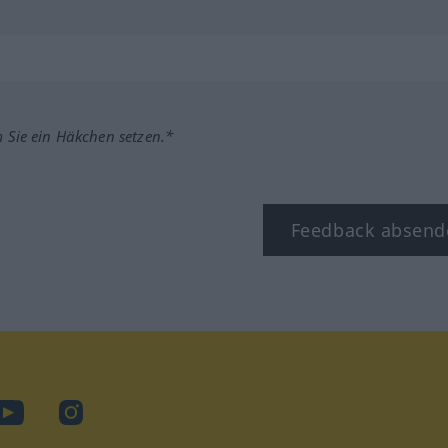
m Sie ein Häkchen setzen.*
Feedback absend
ook
YouTube
Instagram