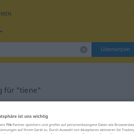
HMEN
Übersetzen
 für "tiene"
atsphäre ist uns wichtig
sere
716
-Partner speichern und greifen auf personenbezogene Daten wie Browserdat
Kennungen auf Ihrem Gerät zu. Durch Auswahl von Akzeptieren aktivieren Sie Trackin