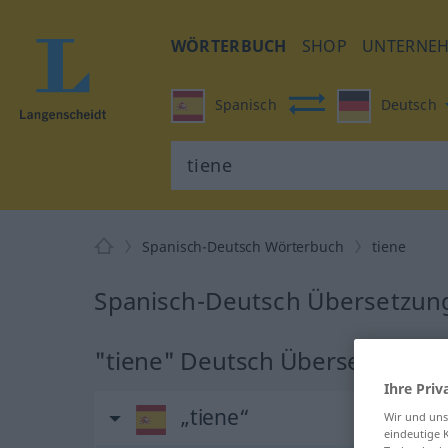
WÖRTERBUCH
SHOP
UNTERNE
Spanisch
Deutsch
Spanisch-Deutsch Wörterbuch
tiene
Spanisch-Deutsch Übersetzung
"tiene" Deutsch Übersetzung
Ihre Priv
„tiene“
Wir und un
eindeutige 