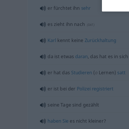
er fürchtet ihn
sehr
es zieht ihn nach
(
DAT
)
Karl
kennt keine
Zurückhaltung
da ist
etwas
daran
, das hat es in sich
er hat das
Studieren
(
o
Lernen)
satt
er ist bei der
Polizei
registriert
seine Tage sind gezählt
haben
Sie
es nicht kleiner?