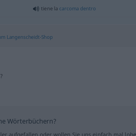
tiene la
carcoma
dentro
h?
ine Wörterbüchern?
hler aufgefallen oder wollen Sie uns einfach mal lob