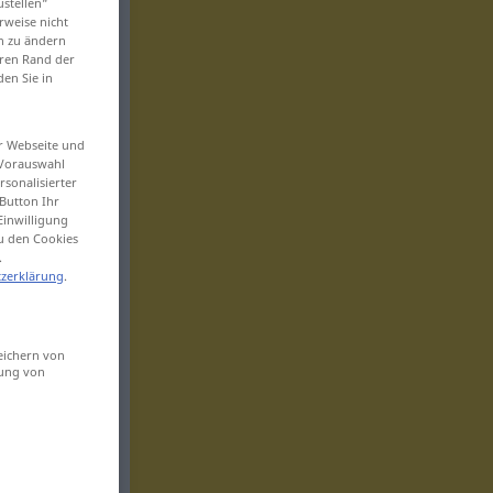
ustellen“
rweise nicht
en zu ändern
eren Rand der
den Sie in
er Webseite und
 Vorauswahl
sonalisierter
Button Ihr
Einwilligung
zu den Cookies
.
zerklärung
.
eichern von
sung von