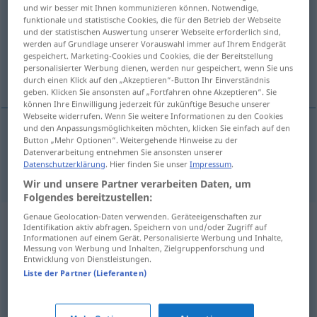
und wir besser mit Ihnen kommunizieren können. Notwendige,
funktionale und statistische Cookies, die für den Betrieb der Webseite
Übersicht aller Übersetzungen
und der statistischen Auswertung unserer Webseite erforderlich sind,
(Für mehr Details die Übersetzung anklicken/antippen)
werden auf Grundlage unserer Vorauswahl immer auf Ihrem Endgerät
gespeichert. Marketing-Cookies und Cookies, die der Bereitstellung
personalisierter Werbung dienen, werden nur gespeichert, wenn Sie uns
igual, lo mismo
durch einen Klick auf den „Akzeptieren“-Button Ihr Einverständnis
geben. Klicken Sie ansonsten auf „Fortfahren ohne Akzeptieren“. Sie
können Ihre Einwilligung jederzeit für zukünftige Besuche unserer
Webseite widerrufen. Wenn Sie weitere Informationen zu den Cookies
und den Anpassungsmöglichkeiten möchten, klicken Sie einfach auf den
Button „Mehr Optionen“. Weitergehende Hinweise zu der
igual
, lo
mismo
egal
Datenverarbeitung entnehmen Sie ansonsten unserer
Datenschutzerklärung
. Hier finden Sie unser
Impressum
.
Wir und unsere Partner verarbeiten Daten, um
Folgendes bereitzustellen:
Genaue Geolocation-Daten verwenden. Geräteeigenschaften zur
Synonyme für "egal"
Identifikation aktiv abfragen. Speichern von und/oder Zugriff auf
Informationen auf einem Gerät. Personalisierte Werbung und Inhalte,
Messung von Werbung und Inhalten, Zielgruppenforschung und
Entwicklung von Dienstleistungen.
(alles) dasselbe
,
einerlei (sein) (Hauptform)
,
wurscht
Liste der Partner (Lieferanten)
(ugs.)
,
schnuppe (ugs.)
,
gleich (ugs.)
,
gleichgültig
,
schnurz (ugs.)
,
scheißegal (derb)