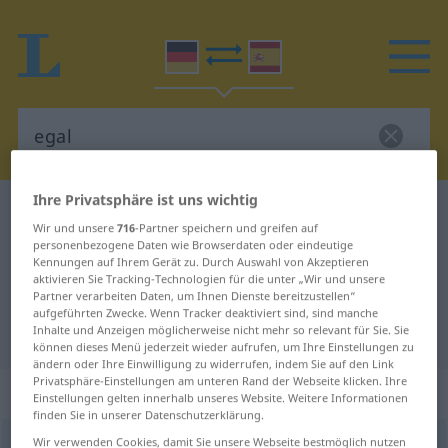
Ihre Privatsphäre ist uns wichtig
Deutsch-Spanisch Wörterbuch
egal
Wir und unsere
716
-Partner speichern und greifen auf
Deutsch-Spanisch Übersetzung für
personenbezogene Daten wie Browserdaten oder eindeutige
Kennungen auf Ihrem Gerät zu. Durch Auswahl von Akzeptieren
"egal"
aktivieren Sie Tracking-Technologien für die unter „Wir und unsere
Partner verarbeiten Daten, um Ihnen Dienste bereitzustellen“
aufgeführten Zwecke. Wenn Tracker deaktiviert sind, sind manche
Inhalte und Anzeigen möglicherweise nicht mehr so relevant für Sie. Sie
"egal" Spanisch Übersetzung
können dieses Menü jederzeit wieder aufrufen, um Ihre Einstellungen zu
ändern oder Ihre Einwilligung zu widerrufen, indem Sie auf den Link
Privatsphäre-Einstellungen am unteren Rand der Webseite klicken. Ihre
„egal“
: Adjektiv
Einstellungen gelten innerhalb unseres Website. Weitere Informationen
finden Sie in unserer Datenschutzerklärung.
Wir verwenden Cookies, damit Sie unsere Webseite bestmöglich nutzen
egal
[eˈgaːl]
adj
UMG