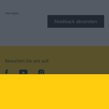
*Pflichtfeld
Feedback absenden
Besuchen Sie uns auf:
facebook
YouTube
Instagram
Langenscheidt