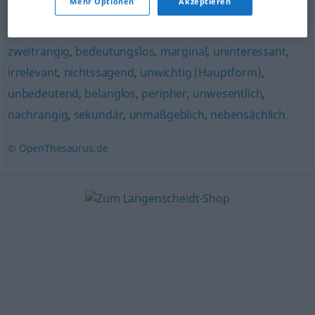
Mehr Optionen
Akzeptieren
unerheblich
,
Nebensache
,
unbeträchtlich
,
nachgeordnet
,
zweitrangig
,
bedeutungslos
,
marginal
,
uninteressant
,
irrelevant
,
nichtssagend
,
unwichtig (Hauptform)
,
unbedeutend
,
belanglos
,
peripher
,
unwesentlich
,
nachrangig
,
sekundär
,
unmaßgeblich
,
nebensächlich
© OpenThesaurus.de