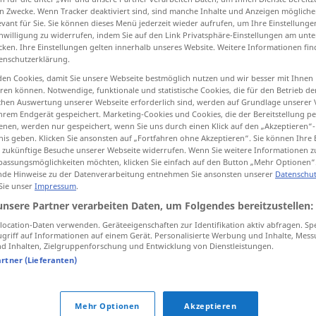
n Zwecke. Wenn Tracker deaktiviert sind, sind manche Inhalte und Anzeigen mögliche
evant für Sie. Sie können dieses Menü jederzeit wieder aufrufen, um Ihre Einstellung
inwilligung zu widerrufen, indem Sie auf den Link Privatsphäre-Einstellungen am unt
cken. Ihre Einstellungen gelten innerhalb unseres Website. Weitere Informationen fin
enschutzerklärung.
tippen)
en Cookies, damit Sie unsere Webseite bestmöglich nutzen und wir besser mit Ihnen
en können. Notwendige, funktionale und statistische Cookies, die für den Betrieb d
ischen Auswertung unserer Webseite erforderlich sind, werden auf Grundlage unserer
hrem Endgerät gespeichert. Marketing-Cookies und Cookies, die der Bereitstellung per
ser
sea → siehe „
“
nen, werden nur gespeichert, wenn Sie uns durch einen Klick auf den „Akzeptieren“-
nis geben. Klicken Sie ansonsten auf „Fortfahren ohne Akzeptieren“. Sie können Ihre 
ür zukünftige Besuche unserer Webseite widerrufen. Wenn Sie weitere Informationen 
assungsmöglichkeiten möchten, klicken Sie einfach auf den Button „Mehr Optionen“
de Hinweise zu der Datenverarbeitung entnehmen Sie ansonsten unserer
Datenschut
 Sie unser
Impressum
.
unsere Partner verarbeiten Daten, um Folgendes bereitzustellen:
no sea que
ocation-Daten verwenden. Geräteeigenschaften zur Identifikation aktiv abfragen. Sp
griff auf Informationen auf einem Gerät. Personalisierte Werbung und Inhalte, Mes
 Inhalten, Zielgruppenforschung und Entwicklung von Dienstleistungen.
dicho
sea de
paso
artner (Lieferanten)
sea como quiera
Mehr Optionen
Akzeptieren