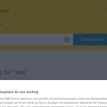
HMEN
Übersetzen
 für "sea"
atsphäre ist uns wichtig
sere
716
-Partner speichern und greifen auf personenbezogene Daten wie Browserdat
Kennungen auf Ihrem Gerät zu. Durch Auswahl von Akzeptieren aktivieren Sie Trackin
n für die unter „Wir und unsere Partner verarbeiten Daten, um Ihnen Dienste bereitz