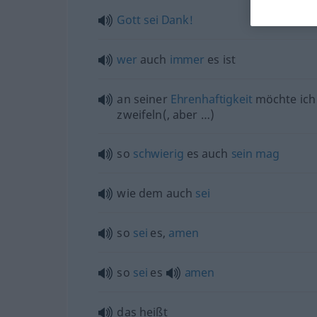
Gott
sei
Dank!
wer
auch
immer
es ist
an seiner
Ehrenhaftigkeit
möchte ich 
zweifeln(, aber …)
so
schwierig
es auch
sein
mag
wie dem auch
sei
so
sei
es,
amen
so
sei
es
amen
das heißt