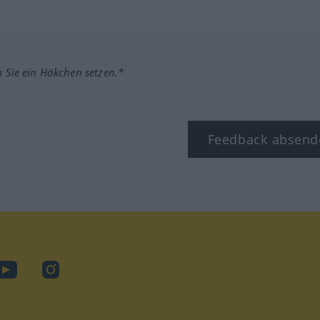
m Sie ein Häkchen setzen.*
Feedback absend
ook
YouTube
Instagram