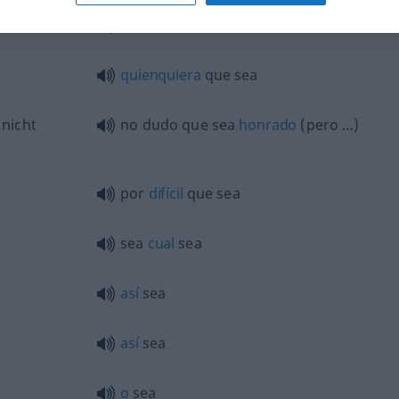
¡bendito sea
Dios!
quienquiera
que sea
nicht
no dudo que sea
honrado
(pero …)
por
difícil
que sea
sea
cual
sea
así
sea
así
sea
o
sea