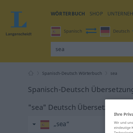
WÖRTERBUCH
SHOP
UNTERNE
Spanisch
Deutsch
Spanisch-Deutsch Wörterbuch
sea
Spanisch-Deutsch Übersetzung
"sea" Deutsch Übersetzung
Ihre Priv
„sea“
Wir und un
eindeutige 
Technologie