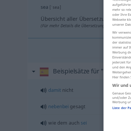
aufgeführte
sea
[ˈsea]
mehr so rel
oder Ihre E
Übersicht aller Übersetzungen
Webseite kli
unserer Dat
(Für mehr Details die Übersetzung anklicken/an
Wir verwend
kommunizier
der statist
immer auf I
Werbung die
Einverständ
jederzeit f
und den Anp
Beispielsätze für "sea"
Weitergehen
Hier finden
Wir und 
damit
nicht
Genaue Geol
und/oder Zu
Werbung und
nebenbei
gesagt
Liste der P
wie dem auch
sei