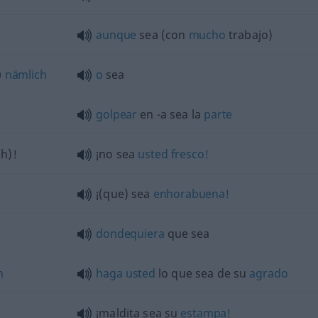
aunque
sea (con
mucho
trabajo)
nämlich
o
sea
golpear
en -a sea la
parte
h)!
¡no sea
usted
fresco!
¡(que) sea
enhorabuena!
dondequiera
que sea
n
haga
usted
lo que sea de su
agrado
¡maldita sea su
estampa!