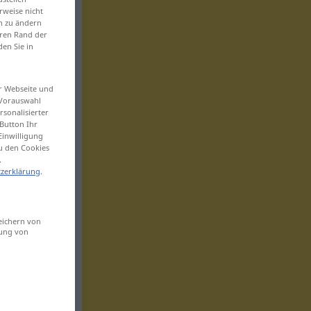
rweise nicht
en zu ändern
eren Rand der
den Sie in
er Webseite und
 Vorauswahl
sonalisierter
Button Ihr
Einwilligung
zu den Cookies
.
zerklärung
.
eichern von
sung von