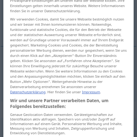
Privatsphäre-Einstellungen am unteren Rand der Webseite klicken. Ihre
Einstellungen gelten innerhalb unseres Website. Weitere Informationen
Übersicht aller Übersetzungen
finden Sie in unserer Datenschutzerklärung.
(Für mehr Details die Übersetzung anklicken/antippen)
Wir verwenden Cookies, damit Sie unsere Webseite bestmöglich nutzen
und wir besser mit Ihnen kommunizieren können. Notwendige,
funktionale und statistische Cookies, die für den Betrieb der Webseite
darin, drinnen, drin
und der statistischen Auswertung unserer Webseite erforderlich sind,
werden auf Grundlage unserer Vorauswahl immer auf Ihrem Endgerät
gespeichert. Marketing-Cookies und Cookies, die der Bereitstellung
personalisierter Werbung dienen, werden nur gespeichert, wenn Sie uns
durch einen Klick auf den „Akzeptieren“-Button Ihr Einverständnis
geben. Klicken Sie ansonsten auf „Fortfahren ohne Akzeptieren“. Sie
darin
,
drinnen
dentro
können Ihre Einwilligung jederzeit für zukünftige Besuche unserer
Webseite widerrufen. Wenn Sie weitere Informationen zu den Cookies
und den Anpassungsmöglichkeiten möchten, klicken Sie einfach auf den
drin
dentro
FAM
Button „Mehr Optionen“. Weitergehende Hinweise zu der
Datenverarbeitung entnehmen Sie ansonsten unserer
Datenschutzerklärung
. Hier finden Sie unser
Impressum
.
Wir und unsere Partner verarbeiten Daten, um
Folgendes bereitzustellen:
„dentro“
: preposición
Genaue Geolocation-Daten verwenden. Geräteeigenschaften zur
Identifikation aktiv abfragen. Speichern von und/oder Zugriff auf
Informationen auf einem Gerät. Personalisierte Werbung und Inhalte,
dentro
[ˈdentro]
prep
Messung von Werbung und Inhalten, Zielgruppenforschung und
Entwicklung von Dienstleistungen.