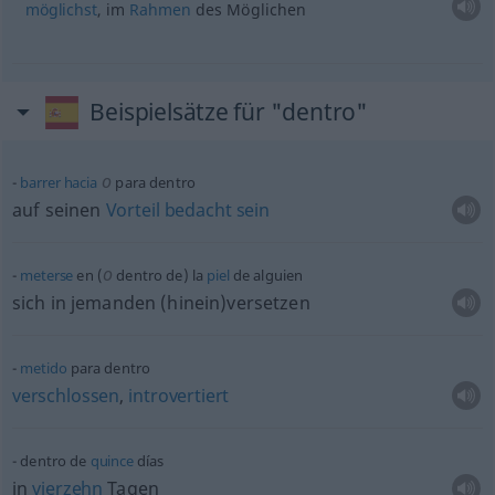
möglichst
, im
Rahmen
des Möglichen
Beispielsätze für "dentro"
o
barrer
hacia
para dentro
auf seinen
Vorteil
bedacht
sein
o
meterse
en (
dentro de) la
piel
de
alguien
sich in jemanden (hinein)versetzen
metido
para dentro
verschlossen
,
introvertiert
dentro de
quince
días
in
vierzehn
Tagen