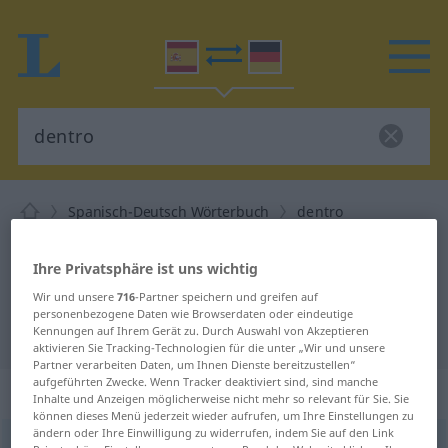
Spanisch-Deutsch Wörterbuch
dentro
Spanisch-Deutsch Übersetzung für
Ihre Privatsphäre ist uns wichtig
"dentro"
Wir und unsere
716
-Partner speichern und greifen auf
personenbezogene Daten wie Browserdaten oder eindeutige
"dentro" Deutsch Übersetzung
Kennungen auf Ihrem Gerät zu. Durch Auswahl von Akzeptieren
aktivieren Sie Tracking-Technologien für die unter „Wir und unsere
Partner verarbeiten Daten, um Ihnen Dienste bereitzustellen“
aufgeführten Zwecke. Wenn Tracker deaktiviert sind, sind manche
„dentro“
: adverbio
Inhalte und Anzeigen möglicherweise nicht mehr so relevant für Sie. Sie
können dieses Menü jederzeit wieder aufrufen, um Ihre Einstellungen zu
ändern oder Ihre Einwilligung zu widerrufen, indem Sie auf den Link
dentro
[ˈdentro]
adv