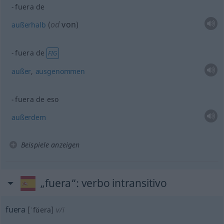
fuera de
od
von
außerhalb
(
)
fuera de
FIG
außer
,
ausgenommen
fuera de eso
außerdem
Beispiele anzeigen
„fuera“
: verbo intransitivo
fuera
[ˈfŭera]
v/i