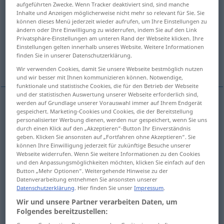
aufgeführten Zwecke. Wenn Tracker deaktiviert sind, sind manche
Inhalte und Anzeigen möglicherweise nicht mehr so relevant für Sie. Sie
Übersicht aller Übersetzungen
können dieses Menü jederzeit wieder aufrufen, um Ihre Einstellungen zu
ändern oder Ihre Einwilligung zu widerrufen, indem Sie auf den Link
(Für mehr Details die Übersetzung anklicken/antippen)
Privatsphäre-Einstellungen am unteren Rand der Webseite klicken. Ihre
Einstellungen gelten innerhalb unseres Website. Weitere Informationen
außen, draußen, außerhalb, auswärts, heraus,
finden Sie in unserer Datenschutzerklärung.
raus
Wir verwenden Cookies, damit Sie unsere Webseite bestmöglich nutzen
und wir besser mit Ihnen kommunizieren können. Notwendige,
funktionale und statistische Cookies, die für den Betrieb der Webseite
und der statistischen Auswertung unserer Webseite erforderlich sind,
werden auf Grundlage unserer Vorauswahl immer auf Ihrem Endgerät
gespeichert. Marketing-Cookies und Cookies, die der Bereitstellung
außen
,
draußen
fuera
lugar
personalisierter Werbung dienen, werden nur gespeichert, wenn Sie uns
durch einen Klick auf den „Akzeptieren“-Button Ihr Einverständnis
geben. Klicken Sie ansonsten auf „Fortfahren ohne Akzeptieren“. Sie
außerhalb
fuera
(≈ fuera de)
können Ihre Einwilligung jederzeit für zukünftige Besuche unserer
Webseite widerrufen. Wenn Sie weitere Informationen zu den Cookies
auswärts
fuera
dirección
und den Anpassungsmöglichkeiten möchten, klicken Sie einfach auf den
Button „Mehr Optionen“. Weitergehende Hinweise zu der
Datenverarbeitung entnehmen Sie ansonsten unserer
heraus
fuera
dirección
Datenschutzerklärung
. Hier finden Sie unser
Impressum
.
Wir und unsere Partner verarbeiten Daten, um
raus
fuera
dirección
Folgendes bereitzustellen:
FAM