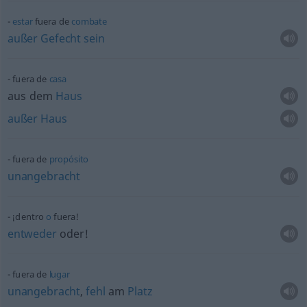
estar
fuera de
combate
außer
Gefecht
sein
fuera de
casa
aus dem
Haus
außer
Haus
fuera de
propósito
unangebracht
¡dentro
o
fuera!
entweder
oder!
fuera de
lugar
unangebracht
,
fehl
am
Platz