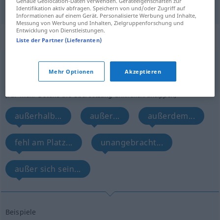
Genaue Geolocation-Daten verwenden. Geräteeigenschaften zur
Identifikation aktiv abfragen. Speichern von und/oder Zugriff auf
Informationen auf einem Gerät. Personalisierte Werbung und Inhalte,
Messung von Werbung und Inhalten, Zielgruppenforschung und
Entwicklung von Dienstleistungen.
„fuera“
: preposición
Liste der Partner (Lieferanten)
fuera
[ˈfŭera]
prep
Mehr Optionen
Akzeptieren
Übersicht aller Übersetzungen
(Für mehr Details die Übersetzung anklicken/antippen)
außerhalb...
außer...
außerdem...
fehl am Platz...
unangebracht...
außer sich sein...
Beispiele