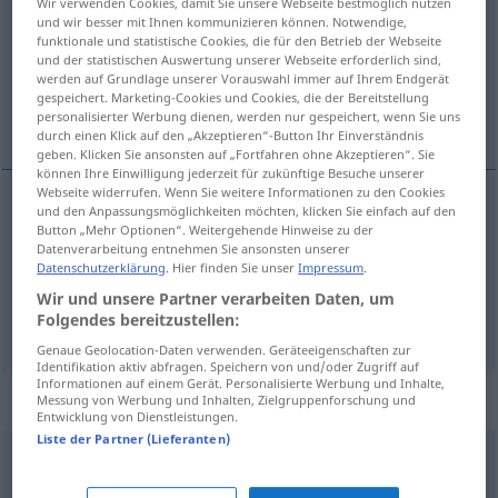
Wir verwenden Cookies, damit Sie unsere Webseite bestmöglich nutzen
und wir besser mit Ihnen kommunizieren können. Notwendige,
Übersicht aller Übersetzungen
funktionale und statistische Cookies, die für den Betrieb der Webseite
und der statistischen Auswertung unserer Webseite erforderlich sind,
(Für mehr Details die Übersetzung anklicken/antippen)
werden auf Grundlage unserer Vorauswahl immer auf Ihrem Endgerät
gespeichert. Marketing-Cookies und Cookies, die der Bereitstellung
Rüffel, Anschnauzer
personalisierter Werbung dienen, werden nur gespeichert, wenn Sie uns
durch einen Klick auf den „Akzeptieren“-Button Ihr Einverständnis
geben. Klicken Sie ansonsten auf „Fortfahren ohne Akzeptieren“. Sie
können Ihre Einwilligung jederzeit für zukünftige Besuche unserer
Webseite widerrufen. Wenn Sie weitere Informationen zu den Cookies
und den Anpassungsmöglichkeiten möchten, klicken Sie einfach auf den
Rüffel
m
rapapolvo
Button „Mehr Optionen“. Weitergehende Hinweise zu der
Datenverarbeitung entnehmen Sie ansonsten unserer
Datenschutzerklärung
. Hier finden Sie unser
Impressum
.
Anschnauzer
m
rapapolvo
Wir und unsere Partner verarbeiten Daten, um
Folgendes bereitzustellen:
Genaue Geolocation-Daten verwenden. Geräteeigenschaften zur
Identifikation aktiv abfragen. Speichern von und/oder Zugriff auf
Informationen auf einem Gerät. Personalisierte Werbung und Inhalte,
Synonyme für "rapapolvo"
Messung von Werbung und Inhalten, Zielgruppenforschung und
Entwicklung von Dienstleistungen.
Liste der Partner (Lieferanten)
reconvención
,
admonición
,
monición
,
amonestación
,