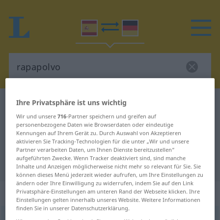
Ihre Privatsphäre ist uns wichtig
Spanisch-Deutsch Wörterbuch
rapapolvo
Wir und unsere
716
-Partner speichern und greifen auf
Spanisch-Deutsch Übersetzung für
personenbezogene Daten wie Browserdaten oder eindeutige
"rapapolvo"
Kennungen auf Ihrem Gerät zu. Durch Auswahl von Akzeptieren
aktivieren Sie Tracking-Technologien für die unter „Wir und unsere
Partner verarbeiten Daten, um Ihnen Dienste bereitzustellen“
aufgeführten Zwecke. Wenn Tracker deaktiviert sind, sind manche
"rapapolvo" Deutsch Übersetzung
Inhalte und Anzeigen möglicherweise nicht mehr so relevant für Sie. Sie
können dieses Menü jederzeit wieder aufrufen, um Ihre Einstellungen zu
ändern oder Ihre Einwilligung zu widerrufen, indem Sie auf den Link
„rapapolvo“
: masculino
Privatsphäre-Einstellungen am unteren Rand der Webseite klicken. Ihre
Einstellungen gelten innerhalb unseres Website. Weitere Informationen
finden Sie in unserer Datenschutzerklärung.
rapapolvo
[rrapaˈpɔlβo]
m
FAM